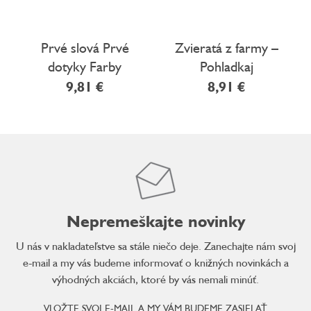
Prvé slová Prvé
Zvieratá z farmy –
dotyky Farby
Pohladkaj
9,81 €
8,91 €
Nepremeškajte novinky
U nás v nakladateľstve sa stále niečo deje. Zanechajte nám svoj
e-mail a my vás budeme informovať o knižných novinkách a
výhodných akciách, ktoré by vás nemali minúť.
VLOŽTE SVOJ E-MAIL A MY VÁM BUDEME ZASIELAŤ