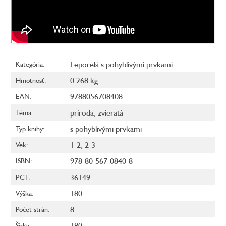
Leporelá s pohyblivými prvkami
Kategória
:
0.268 kg
Hmotnosť
:
9788056708408
EAN
:
príroda
,
zvieratá
Téma
:
s pohyblivými prvkami
Typ knihy
:
1-2
,
2-3
Vek
:
978-80-567-0840-8
ISBN
:
36149
PCT
:
180
Výška
:
8
Počet strán
:
180
Šírka
: