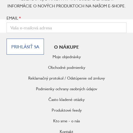
INFORMÁCIE O NOVÝCH PRODUKTOCH NA NAŠOM E-SHOPE.
EMAIL
Z
á
PRIHLÁSIŤ SA
O NÁKUPE
p
ä
Moje objednávky
t
i
Obchodné podmienky
e
Reklamačný protokol / Odstúpenie od zmluvy
Podmienky ochrany osobných údajov
Často kladené otázky
Produktové feedy
Kto sme - o nás
Kontakt