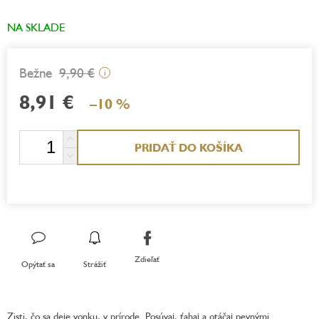
NA SKLADE
9,90 €
i
8,91 €
–10 %
Jednotková
PRIDAŤ DO KOŠÍKA
cena:
Zdieľať
Opýtať sa
Strážiť
Zisti, čo sa deje vonku, v prírode. Posúvaj, ťahaj a otáčaj pevnými