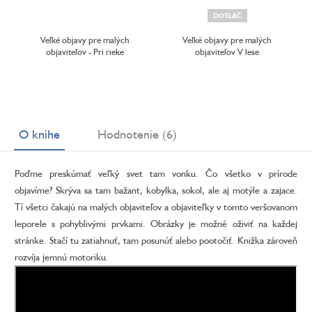
DOTLAČ
Veľké objavy pre malých
Veľké objavy pre malých
objaviteľov - Pri rieke
objaviteľov V lese
O knihe
Hodnotenie (6)
Poďme preskúmať veľký svet tam vonku. Čo všetko v prírode
objavíme? Skrýva sa tam bažant, kobylka, sokol, ale aj motýle a zajace.
Tí všetci čakajú na malých objaviteľov a objaviteľky v tomto veršovanom
leporele s pohyblivými prvkami. Obrázky je možné oživiť na každej
stránke. Stačí tu zatiahnuť, tam posunúť alebo pootočiť. Knižka zároveň
rozvíja jemnú motoriku.