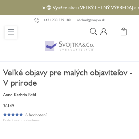
Prejsť
☀️😎 Využite akciu VEĽKÝ LETNÝ VÝPREDAJ a nakú
na
obsah
+421 233 329 180
obchod@svojtka.sk
N
KO
Veľké objavy pre malých objaviteľov -
V prírode
Anne-Kathrin Behl
36149
6 hodnotení
Priemerné
Podrobnosti hodnotenia
hodnotenie
produktu
je
5,0