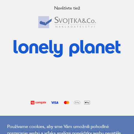
Navštívte tiež
Používame cookies, aby sme Vám umožnili pohodlné
Copyright 2026
Svojtka.sk
. Všetky práva vyhradené.
prezeranie webu a vďaka analýze prevádzky webu neustále