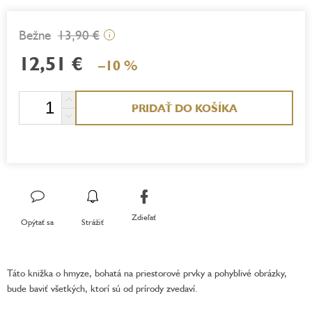
13,90 €
i
12,51 €
–10 %
Jednotková
PRIDAŤ DO KOŠÍKA
cena:
Zdieľať
Opýtať sa
Strážiť
Táto knižka o hmyze, bohatá na priestorové prvky a pohyblivé obrázky,
bude baviť všetkých, ktorí sú od prírody zvedaví.