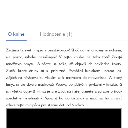
O knihe
Hodnotenie (1)
Zaujíma ťa svet hmyzu a bezstavovcov? Skoč do neho rovnými nohami,
ale pozor, nikoho nezašliapni! V tejto knižke na teba totiž čakajú
množstvo hmyzu. A všetci sa tešia, až objavíš ich nevšedné životy.
Zistíš, ktoré druhy sú si príbuzné. Pomôžeš lajniakom upratať les.
Zájdeš na návštevu ku včelám aj k mravcom do mraveniska. A ktorý
hmyz sa vie skvele maskovať? Posúvaj pohyblivými prvkami v knižke, či
ich všetky objavíš! Hmyz je pre život na našej planéte a zdravie prírody
absolútne nevyhnutný. Spoznaj ho do detailov a nauč sa ho chrániť
vďaka tejto minipédii pre staršie deti od 6 rokov.