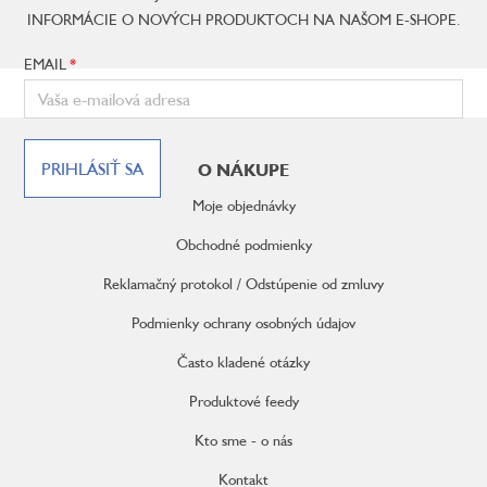
INFORMÁCIE O NOVÝCH PRODUKTOCH NA NAŠOM E-SHOPE.
EMAIL
Z
á
PRIHLÁSIŤ SA
O NÁKUPE
p
ä
Moje objednávky
t
i
Obchodné podmienky
e
Reklamačný protokol / Odstúpenie od zmluvy
Podmienky ochrany osobných údajov
Často kladené otázky
Produktové feedy
Kto sme - o nás
Kontakt