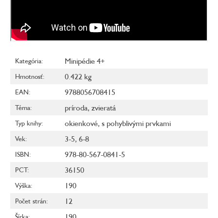
Minipédie 4+
Kategória
:
0.422 kg
Hmotnosť
:
9788056708415
EAN
:
príroda
,
zvieratá
Téma
:
okienkové
,
s pohyblivými prvkami
Typ knihy
:
3-5
,
6-8
Vek
:
978-80-567-0841-5
ISBN
:
36150
PCT
:
190
Výška
:
12
Počet strán
:
190
Šírka
: