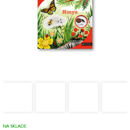
hviezdičiek.
NA SKLADE