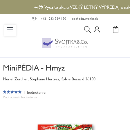
Prejsť
☀️😎 Využite akciu VEĽKÝ LETNÝ VÝPREDAJ a nakúpte
na
obsah
+421 233 329 180
obchod@svojtka.sk
N
KO
MiniPÉDIA - Hmyz
Muriel Zurcher, Stephane Hurtrez, Sylvie Bessard
36150
1 hodnotenie
Priemerné
Podrobnosti hodnotenia
hodnotenie
produktu
je
5,0
z
5