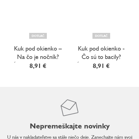
DOTLAČ
DOTLAČ
Kuk pod okienko –
Kuk pod okienko -
Na čo je nočník?
Čo sú to bacily?
Úplne prvé otázky a
Úplne prvé otázky a
8,91 €
8,91 €
odpovedie
odpovede
Nepremeškajte novinky
U nás v nakladateľstve sa stále niečo deje. Zanechajte nám svoj