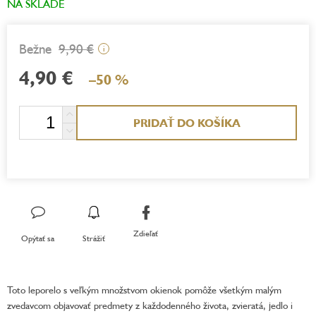
NA SKLADE
9,90 €
i
4,90 €
–50 %
Jednotková
PRIDAŤ DO KOŠÍKA
cena:
Zdieľať
Opýtať sa
Strážiť
Toto leporelo s veľkým množstvom okienok pomôže všetkým malým
zvedavcom objavovať predmety z každodenného života, zvieratá, jedlo i