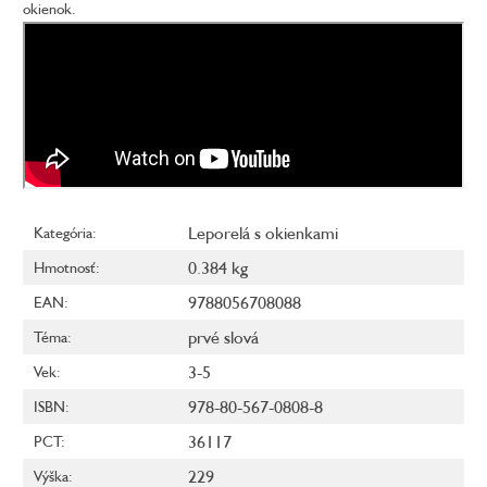
okienok.
Leporelá s okienkami
Kategória
:
0.384 kg
Hmotnosť
:
9788056708088
EAN
:
prvé slová
Téma
:
3-5
Vek
:
978-80-567-0808-8
ISBN
:
36117
PCT
:
229
Výška
: