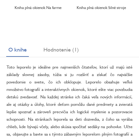
Kniha plná okienok Na farme
Kniha plná okienok Silné stroje
O knihe
Hodnotenie (1)
Toto leporelo je ideálne pre najmenších čitateľov, ktorí už majú isté
základy slovnej zásoby, túžia si ju rozšíriť a získať čo najväčšie
povedomie o svete, čo ich obklopuje. Leporelo obsahuje veľké
množstvo fotografií a interaktívnych okienok, ktoré ešte viac povzbudia
detskú zvedavosť. Na každej stránke ich čaká veľa nových informácií,
ale aj otázky a úlohy, ktoré deťom pomôžu dané predmety a zvieratá
lepšie spoznať a zároveň precvičia ich logické myslenie a pozorovacie
schopnosti. Na stránkach leporela sa deti dozvedia, z čoho sa vyrába
chlieb, kde bývajú včely, alebo skúsia spočítať sedáky na pohovke. Učte
sa, objavujte a bavte sa s týmto zábavným leporelom plným fotografií a