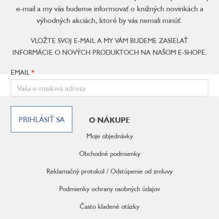
e-mail a my vás budeme informovať o knižných novinkách a
výhodných akciách, ktoré by vás nemali minúť.
VLOŽTE SVOJ E-MAIL A MY VÁM BUDEME ZASIELAŤ
INFORMÁCIE O NOVÝCH PRODUKTOCH NA NAŠOM E-SHOPE.
EMAIL
Z
á
PRIHLÁSIŤ SA
O NÁKUPE
p
ä
Moje objednávky
t
i
Obchodné podmienky
e
Reklamačný protokol / Odstúpenie od zmluvy
Podmienky ochrany osobných údajov
Často kladené otázky