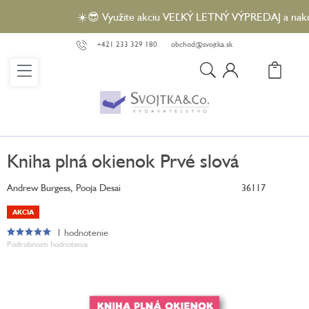
Prejsť
☀️😎 Využite akciu VEĽKÝ LETNÝ VÝPREDAJ a nakúpte 
na
obsah
+421 233 329 180
obchod@svojtka.sk
N
KO
Kniha plná okienok Prvé slová
Andrew Burgess, Pooja Desai
36117
AKCIA
1 hodnotenie
Priemerné
Podrobnosti hodnotenia
hodnotenie
produktu
je
5,0
z