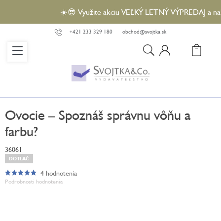
Prejsť
☀️😎 Využite akciu VEĽKÝ LETNÝ VÝPREDAJ a nakúpt
na
obsah
+421 233 329 180
obchod@svojtka.sk
N
KO
Ovocie – Spoznáš správnu vôňu a
farbu?
36061
DOTLAČ
4 hodnotenia
Priemerné
Podrobnosti hodnotenia
hodnotenie
produktu
je
5,0
z