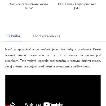
Svet – Spoznáš správnu vôňu a
MiniPÉDIA – Objavujeme svet!
farbu?
Jedlo
O knihe
Hodnotenie (4)
Nauč sa spoznávať a pomenúvať jednotlivé farby a predmety. Pretri
obrázok rukou, uvoľni vôňu a zisti, ktoré ovocie sa ukrýva pod
okienkom. Toto voňavé leporelo deti zoznámi s rôznymi druhmi ovocia,
ale aj s rôzne farebnými predmetmi a zvieratami z celého sveta.