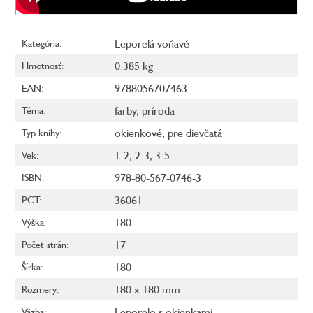
Leporelá voňavé
Kategória
:
0.385 kg
Hmotnosť
:
9788056707463
EAN
:
farby
,
príroda
Téma
:
okienkové
,
pre dievčatá
Typ knihy
:
1-2
,
2-3
,
3-5
Vek
:
978-80-567-0746-3
ISBN
:
36061
PCT
:
180
Výška
:
17
Počet strán
:
180
Šírka
:
180 x 180 mm
Rozmery
:
Leporelo s okienkami
Väzba
: