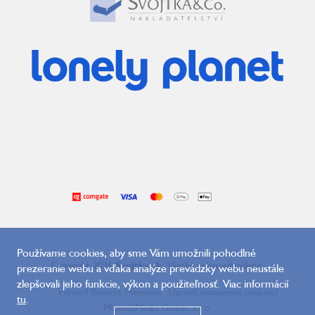
Používame cookies, aby sme Vám umožnili pohodlné
Copyright 2026
Svojtka.sk
. Všetky práva vyhradené.
prezeranie webu a vďaka analýze prevádzky webu neustále
zlepšovali jeho funkcie, výkon a použiteľnosť. Viac informácií
Vytvoril Shoptet Premium
Upraviť nastavenie cookies
|
tu
.
MirandaMedia Group, s.r.o.