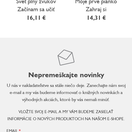
Svet plný zvukov
Moje prvé piánko
Začínam sa učiť
Zahraj si
jednoduché
16,11 €
14,31 €
pesničky!
Nepremeškajte novinky
U nás v nakladateľstve sa stále niečo deje. Zanechajte nám svoj
e-mail a my vás budeme informovať o knižných novinkách a
výhodných akciách, ktoré by vás nemali minúť.
VLOŽTE SVOJ E-MAIL A MY VÁM BUDEME ZASIELAŤ
INFORMÁCIE O NOVÝCH PRODUKTOCH NA NAŠOM E-SHOPE.
EMAIL