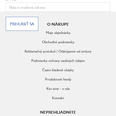
Z
á
PRIHLÁSIŤ SA
O NÁKUPE
p
ä
Moje objednávky
t
i
Obchodné podmienky
e
Reklamačný protokol / Odstúpenie od zmluvy
Podmienky ochrany osobných údajov
Často kladené otázky
Produktové feedy
Kto sme - o nás
Kontakt
NEPREHLIADNITE