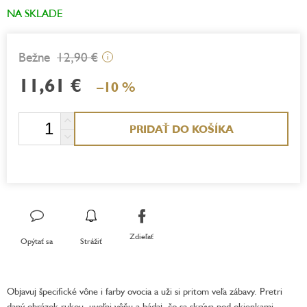
NA SKLADE
12,90 €
i
11,61 €
–10 %
Jednotková
PRIDAŤ DO KOŠÍKA
cena:
Zdieľať
Opýtať sa
Strážiť
Objavuj špecifické vône i farby ovocia a uži si pritom veľa zábavy. Pretri
daný obrázok rukou, uvoľni vôňu a hádaj, čo sa skrýva pod okienkami.