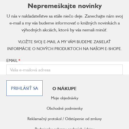
Nepremeškajte novinky
U nás v nakladateľstve sa stále niečo deje. Zanechajte nám svoj
e-mail a my vás budeme informovať o knižných novinkách a
výhodných akciách, ktoré by vás nemali minúť.
VLOŽTE SVOJ E-MAIL A MY VÁM BUDEME ZASIELAŤ
INFORMÁCIE O NOVÝCH PRODUKTOCH NA NAŠOM E-SHOPE.
EMAIL
Z
á
PRIHLÁSIŤ SA
O NÁKUPE
p
ä
Moje objednávky
t
i
Obchodné podmienky
e
Reklamačný protokol / Odstúpenie od zmluvy
Podmienky ochrany osobných údajov