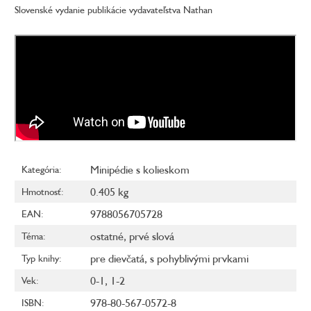
Slovenské vydanie publikácie vydavateľstva Nathan
Minipédie s kolieskom
Kategória
:
0.405 kg
Hmotnosť
:
9788056705728
EAN
:
ostatné
,
prvé slová
Téma
:
pre dievčatá
,
s pohyblivými prvkami
Typ knihy
:
0-1
,
1-2
Vek
:
978-80-567-0572-8
ISBN
: