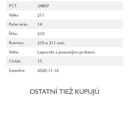
34897
PCT
:
211
Výška
:
14
Počet strán
:
210
Šírka
:
210 x 211 mm
Rozmery
:
Leporelo s posuvnými prvkami
Väzba
:
15
Chrbát
:
2020-11-16
Expedícia
:
OSTATNÍ TIEŽ KUPUJÚ