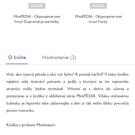
DOTLAČ
DOTLAČ
MiniPÉDIA - Objavujeme svet
MiniPÉDIA - Objavujeme svet
hrou! Dopravné prostriedky
hrou! Farby
O knihe
Hodnotenie (2)
Vieš, ako vyzerá jahoda a akú má farbu? A poznáš karfiol? V tejto knižke
nájdete veľa ilustrácií potravín a jedál, s ktorými sa tie najmenšie
stravníci môžu bežne stretávať. Vrhnite sa s deťmi do učenia a
prezeranie si v knižke z obľúbenej série MiniPÉDIA. Vďaka otáčavému
koliesku je leporelo ešte zábavnejšie a deti si tak veľmi ľahko precvičia
jemnú motoriku.
Knižka s prvkami Montessori