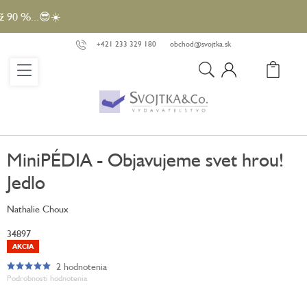
Prejsť
90 %...😎☀️
na
obsah
+421 233 329 180
obchod@svojtka.sk
N
KO
MiniPÉDIA - Objavujeme svet hrou!
Jedlo
Nathalie Choux
34897
AKCIA
2 hodnotenia
Priemerné
Podrobnosti hodnotenia
hodnotenie
produktu
je