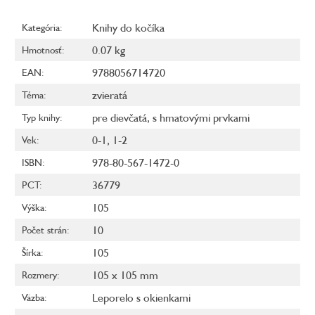
Knihy do kočíka
Kategória
:
0.07 kg
Hmotnosť
:
9788056714720
EAN
:
zvieratá
Téma
:
pre dievčatá
,
s hmatovými prvkami
Typ knihy
:
0-1
,
1-2
Vek
:
978-80-567-1472-0
ISBN
:
36779
PCT
:
105
Výška
:
10
Počet strán
:
105
Šírka
:
105 x 105 mm
Rozmery
:
Leporelo s okienkami
Väzba
: