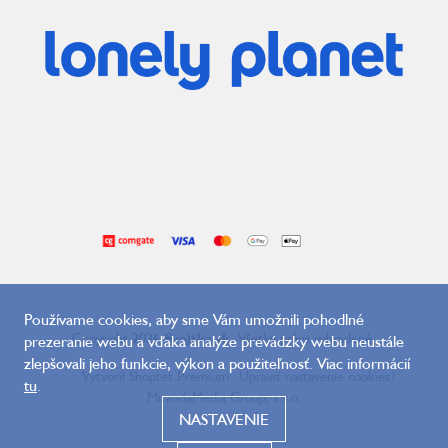
Používame cookies, aby sme Vám umožnili pohodlné
Copyright 2026
Svojtka.sk
. Všetky práva vyhradené.
prezeranie webu a vďaka analýze prevádzky webu neustále
zlepšovali jeho funkcie, výkon a použiteľnosť. Viac informácií
Vytvoril Shoptet Premium
Upraviť nastavenie cookies
|
tu
.
MirandaMedia Group, s.r.o.
NASTAVENIE