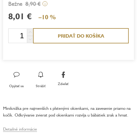
8,90 €
i
8,01 €
–10 %
Jednotková
PRIDAŤ DO KOŠÍKA
cena:
Zdieľať
Opýtať sa
Strážiť
Miniknižka pre najmenších s plstenými okienkami, na zavesenie priamo na
kočík. Odkrývanie zvierat pod okienkami rozvíja u bábätiek zrak a hmat.
Detailné informácie