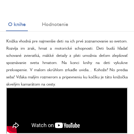
O knihe
Hodnotenie
Knižka vhodná pre najmenšie deti na ich prvé zoznamovanie so svetom.
Rozvíja im zrak, hmat a motorické schopnosti. Deti budú hľadať
schované zvieratká, mäkké detaily z plsti umožnia deťom zlepšovať
spoznávanie sveta hmatom. Na konci knihy na deti vykukne
prekvapenie. V malom okrúhlom zrkadle uvidia... Kohože? No predsa
seba! Vďaka malým rozmerom a pripevneniu ku kočíku je táto knižočka
skvelým kamarátom na cesty.