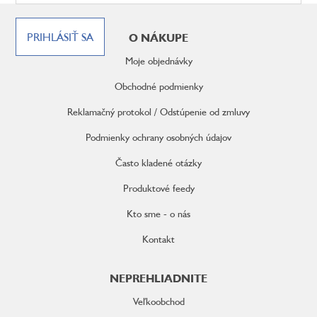
Z
á
PRIHLÁSIŤ SA
O NÁKUPE
p
ä
Moje objednávky
t
i
Obchodné podmienky
e
Reklamačný protokol / Odstúpenie od zmluvy
Podmienky ochrany osobných údajov
Často kladené otázky
Produktové feedy
Kto sme - o nás
Kontakt
NEPREHLIADNITE
Veľkoobchod