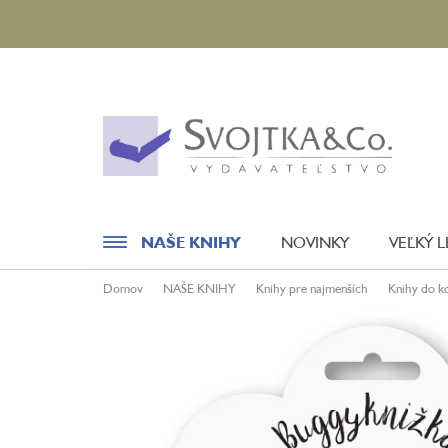
Prejsť
na
obsah
NAŠE KNIHY
NOVINKY
VEĽKÝ 
Domov
NAŠE KNIHY
Knihy pre najmenších
Knihy do k
Novinky