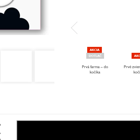
AKCIA
DOTLAČ
AKC
Prvá farma – do
Prvé zvie
kočíka
koč
o
,
h