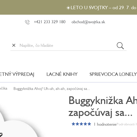
☀️LETO U SVOJTKY – od 29. 7. do 5. 8. 20
+421 233 329 180
obchod@svojtka.sk
LETNÝ VÝPREDAJ
LACNÉ KNIHY
SPRIEVODCA LONELY
očíka
Buggyknižka Ahoj! Uh-uh, ah-ah, započúvaj sa...
Buggyknižka Ah
započúvaj sa...
1 hodnotenie
Podrobnosti 
Priemerné
hodnotenie
produktu