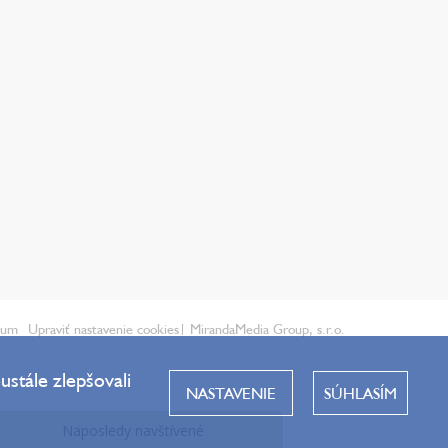
ium
Upraviť nastavenie cookies
| MirandaMedia Group, s.r.o.
stále zlepšovali
NASTAVENIE
SÚHLASÍM
Naposledy navštívené