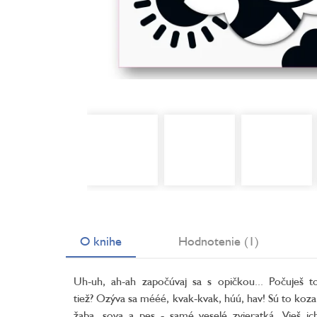
O knihe
Hodnotenie (1)
Uh-uh, ah-ah započúvaj sa s opičkou... Počuješ t
tiež? Ozýva sa mééé, kvak-kvak, húú, hav! Sú to koza
žaba, sova a pes - samé veselé zvieratká. Vieš ic