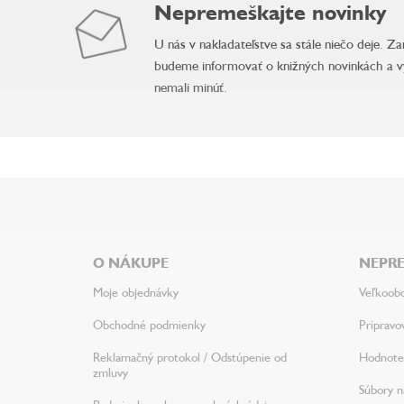
Nepremeškajte novinky
U nás v nakladateľstve sa stále niečo deje. Z
budeme informovať o knižných novinkách a v
nemali minúť.
Z
á
p
ä
O NÁKUPE
NEPRE
t
i
Moje objednávky
Veľkoob
e
Obchodné podmienky
Pripravo
Reklamačný protokol / Odstúpenie od
Hodnote
zmluvy
Súbory na