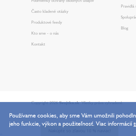
Podmienky ochrany osobných údajov
Pravidlá 
Často kladené otázky
Spoluprá
Produktové feedy
Blog
Kto sme - o nás
Kontakt
Copyright 2026
Svojtka.sk
. Všetky práva vyhradené.
Používame cookies, aby sme Vám umožnili pohodlné
jeho funkcie, výkon a použiteľnosť. Viac informácií
t
Nakúpte so zľavou 10 % naviac!