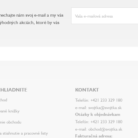
anechajte nám svoj e-mail a my vás
ýhodných akciách, ktoré by vás
HLIADNITE
KONTAKT
chod
Telefón: +421 233 329 180
e-mail: svojtka@svojtka.sk
vané knižky
Otázky k objednávkam
Telefón: +421 233 329 180
nie obchodu
e-mail: obchod@svojtka.sk
 stiahnutie a pracovné listy
Fakturačná adresa: