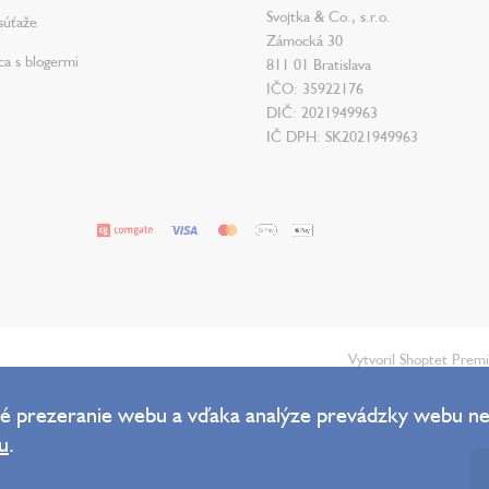
Svojtka & Co., s.r.o.
súťaže
Zámocká 30
ca s blogermi
811 01 Bratislava
IČO: 35922176
DIČ: 2021949963
IČ DPH: SK2021949963
Vytvoril Shoptet Prem
 prezeranie webu a vďaka analýze prevádzky webu neu
u
.