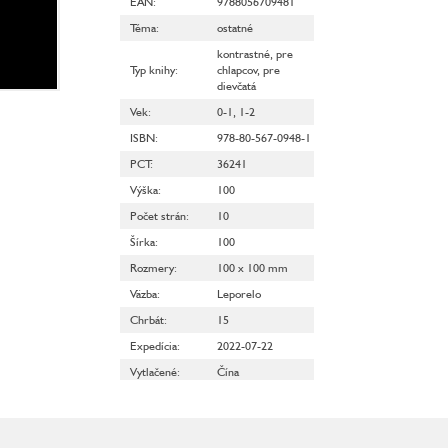
EAN
:
9788056709481
Téma
:
ostatné
kontrastné
,
pre
Typ knihy
:
chlapcov
,
pre
dievčatá
Vek
:
0-1
,
1-2
ISBN
:
978-80-567-0948-1
PCT
:
36241
Výška
:
100
Počet strán
:
10
Šírka
:
100
Rozmery
:
100 x 100 mm
Väzba
:
Leporelo
Chrbát
:
15
Expedícia
:
2022-07-22
Vytlačené
:
Čína