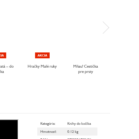
IA
AKCIA
ratá – do
Hračky Malé ruky
Mňau! Cestička
Hop! Cestička 
íka
pre prsty
prsty
Kategória
:
Knihy do kočíka
Hmotnosť
:
0.12 kg