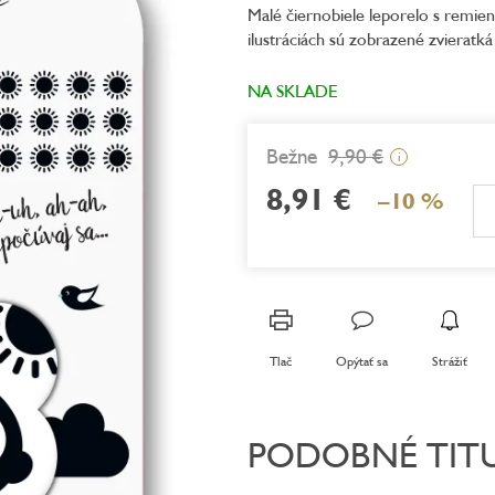
Malé čiernobiele leporelo s remie
je
ilustráciách sú zobrazené zvieratká
5,0
z
5
NA SKLADE
hviezdičiek.
9,90 €
i
8,91 €
–10 %
Jednotková
cena:
Tlač
Opýtať sa
Strážiť
PODOBNÉ TIT