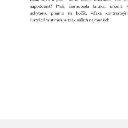
napodobniť? Malá čiernobiela knižka, určená 
uchyteniu priamo na kočík, vďaka kontrastný
ilustráciám stimuluje zrak našich najmenších.