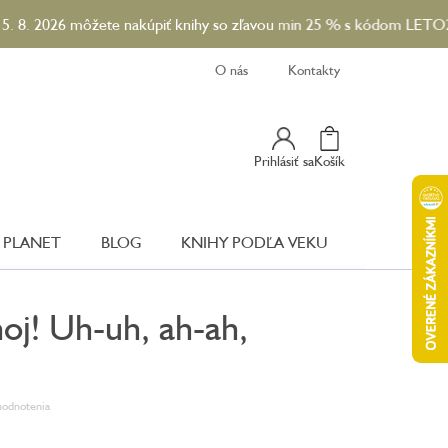
26 môžete nakúpiť knihy so zľavou min 25 % s kódom LETO26. A ku
O nás
Kontakty
Nákupný
Prihlásiť sa
Košík
Košík
 PLANET
BLOG
KNIHY PODĽA VEKU
oj! Uh-uh, ah-ah,
hodnotenia