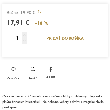
19,90 €
i
17,91 €
–10 %
Jednotková
PRIDAŤ DO KOŠÍKA
cena:
Zdieľať
Opýtať sa
Strážiť
Otvorte dvere do kúzelného sveta nočnej oblohy s trblietavým leporelom
plným žiariacich hviezdičiek. Na pokojné večery s deťmi a magické chvíle
pred spaním.