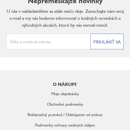
Nepremeškajte novinky
U nás v nakladateľstve sa stále niečo deje. Zanechajte nám svoj
e-mail a my vás budeme informovať o knižných novinkách a
výhodných akciách, ktoré by vás nemali minúť.
PRIHLÁSIŤ SA
Z
á
O NÁKUPE
p
ä
Moje objednávky
t
i
Obchodné podmienky
e
Reklamačný protokol / Odstúpenie od zmluvy
Podmienky ochrany osobných údajov