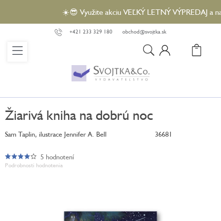
Prejsť
☀️😎 Využite akciu VEĽKÝ LETNÝ VÝPREDAJ a nakúpt
na
obsah
+421 233 329 180
obchod@svojtka.sk
N
KO
Žiarivá kniha na dobrú noc
Sam Taplin, ilustrace Jennifer A. Bell
36681
5 hodnotení
Priemerné
Podrobnosti hodnotenia
hodnotenie
produktu
je
4,2
z
5