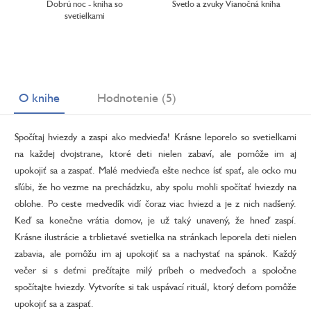
Dobrú noc - kniha so
Svetlo a zvuky Vianočná kniha
svetielkami
O knihe
Hodnotenie (5)
Spočítaj hviezdy a zaspi ako medvieďa! Krásne leporelo so svetielkami
na každej dvojstrane, ktoré deti nielen zabaví, ale pomôže im aj
upokojiť sa a zaspať. Malé medvieďa ešte nechce ísť spať, ale ocko mu
sľúbi, že ho vezme na prechádzku, aby spolu mohli spočítať hviezdy na
oblohe. Po ceste medvedík vidí čoraz viac hviezd a je z nich nadšený.
Keď sa konečne vrátia domov, je už taký unavený, že hneď zaspí.
Krásne ilustrácie a trblietavé svetielka na stránkach leporela deti nielen
zabavia, ale pomôžu im aj upokojiť sa a nachystať na spánok. Každý
večer si s deťmi prečítajte milý príbeh o medveďoch a spoločne
spočítajte hviezdy. Vytvoríte si tak uspávací rituál, ktorý deťom pomôže
upokojiť sa a zaspať.