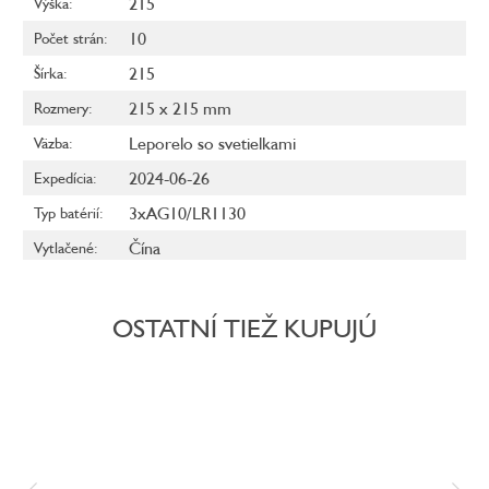
215
Výška
:
10
Počet strán
:
215
Šírka
:
215 x 215 mm
Rozmery
:
Leporelo so svetielkami
Väzba
:
2024-06-26
Expedícia
:
3xAG10/LR1130
Typ batérií
:
Čína
Vytlačené
:
OSTATNÍ TIEŽ KUPUJÚ