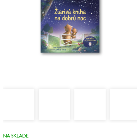
hviezdičiek.
NA SKLADE