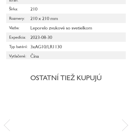
210
Šírka
:
210 x 210 mm
Rozmery
:
Leporelo zvukové so svetielkom
Väzba
:
2023-08-30
Expedícia
:
3xAG10/LR1130
Typ batérií
:
Čína
Vytlačené
:
OSTATNÍ TIEŽ KUPUJÚ