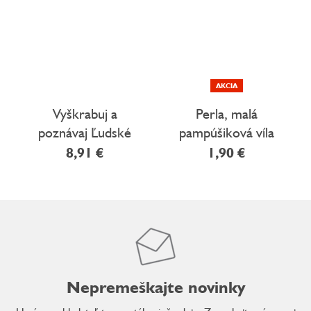
AKCIA
Vyškrabuj a
Perla, malá
poznávaj Ľudské
pampúšiková víla
telo
8,91 €
1,90 €
Nepremeškajte novinky