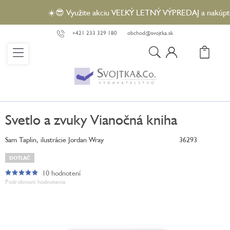
Prejsť
☀️😎 Využite akciu VEĽKÝ LETNÝ VÝPREDAJ a nakúpte vy
na
obsah
+421 233 329 180
obchod@svojtka.sk
N
KO
Svetlo a zvuky Vianočná kniha
Sam Taplin, ilustrácie Jordan Wray
36293
DOTLAČ
10 hodnotení
Priemerné
Podrobnosti hodnotenia
hodnotenie
produktu
je
5,0
z