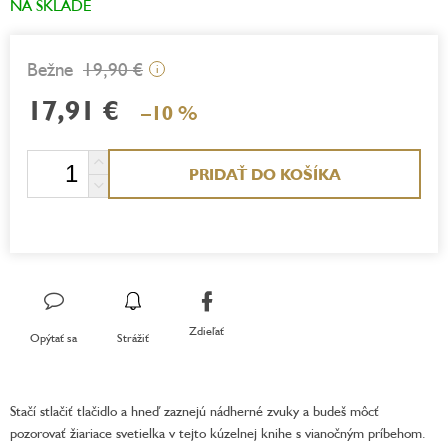
NA SKLADE
19,90 €
i
17,91 €
–10 %
Jednotková
PRIDAŤ DO KOŠÍKA
cena:
Zdieľať
Opýtať sa
Strážiť
Stačí stlačiť tlačidlo a hneď zaznejú nádherné zvuky a budeš môcť
pozorovať žiariace svetielka v tejto kúzelnej knihe s vianočným príbehom.