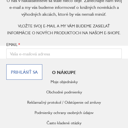
U nás v nakladateľstve sa stále niečo deje. Zanechajte nám svoj
e-mail a my vás budeme informovať o knižných novinkách a
výhodných akciách, ktoré by vás nemali minúť.
VLOŽTE SVOJ E-MAIL A MY VÁM BUDEME ZASIELAŤ
INFORMÁCIE O NOVÝCH PRODUKTOCH NA NAŠOM E-SHOPE.
EMAIL
Z
á
PRIHLÁSIŤ SA
O NÁKUPE
p
ä
Moje objednávky
t
i
Obchodné podmienky
e
Reklamačný protokol / Odstúpenie od zmluvy
Podmienky ochrany osobných údajov
Často kladené otázky