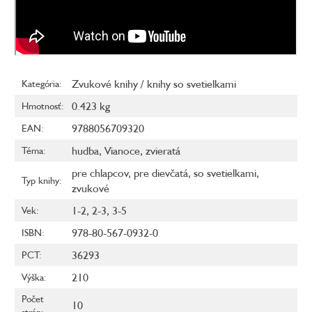
Zvukové knihy / knihy so svetielkami
Kategória
:
0.423 kg
Hmotnosť
:
9788056709320
EAN
:
hudba
,
Vianoce
,
zvieratá
Téma
:
pre chlapcov
,
pre dievčatá
,
so svetielkami
,
Typ knihy
:
zvukové
1-2
,
2-3
,
3-5
Vek
:
978-80-567-0932-0
ISBN
:
36293
PCT
:
210
Výška
:
Počet
10
strán
: