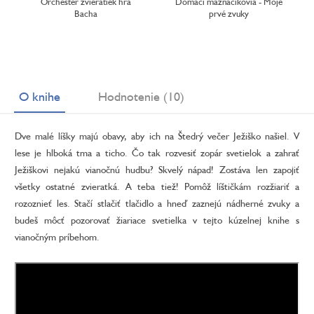
Orchester zvieratiek hrá
Domáci maznáčikovia - Moje
Bacha
prvé zvuky
O knihe
Hodnotenie (10)
Dve malé líšky majú obavy, aby ich na Štedrý večer Ježiško našiel. V
lese je hlboká tma a ticho. Čo tak rozvesiť zopár svetielok a zahrať
Ježiškovi nejakú vianočnú hudbu? Skvelý nápad! Zostáva len zapojiť
všetky ostatné zvieratká. A teba tiež! Pomôž líštičkám rozžiariť a
rozoznieť les. Stačí stlačiť tlačidlo a hneď zaznejú nádherné zvuky a
budeš môcť pozorovať žiariace svetielka v tejto kúzelnej knihe s
vianočným príbehom.