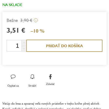
NA SKLADE
3,90 €
i
3,51 €
–10 %
Jednotková
PRIDAŤ DO KOŠÍKA
cena:
Zdieľať
Opýtať sa
Strážiť
Vstúp do lesa a spoznaj veľa nových priateľov v tejto knihe plnej aktivít.
Kresli, vyfarbuj, doplňuj a nalepuj samolepky... no skrátka, poď sa dobre