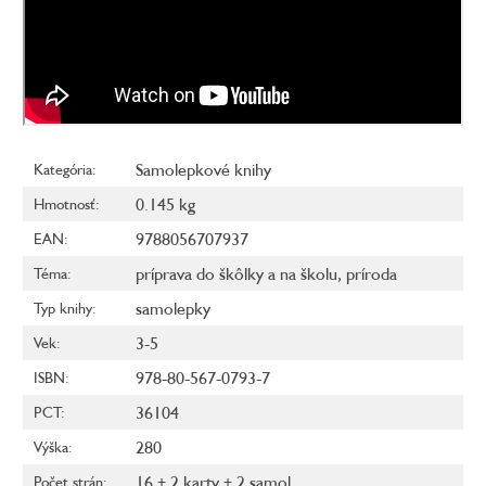
Samolepkové knihy
Kategória
:
0.145 kg
Hmotnosť
:
9788056707937
EAN
:
príprava do škôlky a na školu
,
príroda
Téma
:
samolepky
Typ knihy
:
3-5
Vek
:
978-80-567-0793-7
ISBN
:
36104
PCT
:
280
Výška
:
16 + 2 karty + 2 samol.
Počet strán
: