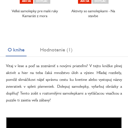
AKCIA
DOTLAČ
AKCIA
DOTLAČ
Veľké samolepky pre malé ruky
Aktivity so samolepkami - Na
Kamaráti z mora
stavbe
O knihe
Hodnotenie (1)
Vitaj v lese a poď sa zoznámiť s novými priateľmi! V tejto knižke plnej
aktivít a hier na teba čaká množstvo úloh a výziev. Hľadaj rozdiely,
pomôž slimáčikovi nájsť správnu cestu ku kvetine alebo vystopuj názvy
zvieratiek v spleti písmeniek. Dolepuj samolepky, vyfarbuj obrázky a
doplňuj! Tento zošit s roztomilými samolepkami a vytláčacou visačkou a
puzzle ti zaistia veľa zábavy!