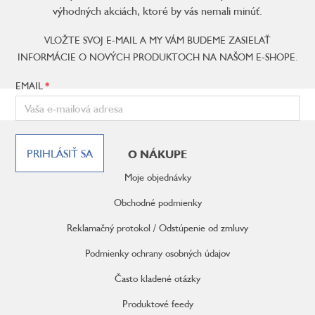
výhodných akciách, ktoré by vás nemali minúť.
VLOŽTE SVOJ E-MAIL A MY VÁM BUDEME ZASIELAŤ
INFORMÁCIE O NOVÝCH PRODUKTOCH NA NAŠOM E-SHOPE.
EMAIL
Z
á
PRIHLÁSIŤ SA
O NÁKUPE
p
ä
Moje objednávky
t
i
Obchodné podmienky
e
Reklamačný protokol / Odstúpenie od zmluvy
Podmienky ochrany osobných údajov
Často kladené otázky
Produktové feedy