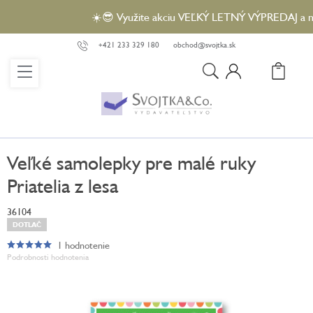
Prejsť
☀️😎 Využite akciu VEĽKÝ LETNÝ VÝPREDAJ a nakúp
na
obsah
+421 233 329 180
obchod@svojtka.sk
N
KO
Veľké samolepky pre malé ruky
Priatelia z lesa
36104
DOTLAČ
1 hodnotenie
Priemerné
Podrobnosti hodnotenia
hodnotenie
produktu
je
5,0
z