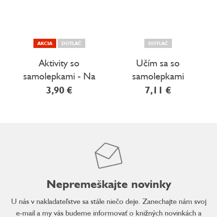
AKCIA
DOTLAČ
DOTLAČ
Aktivity so
Učím sa so
samolepkami - Na
samolepkami
stavbe
3,90 €
7,11 €
Nepremeškajte novinky
U nás v nakladateľstve sa stále niečo deje. Zanechajte nám svoj
e-mail a my vás budeme informovať o knižných novinkách a