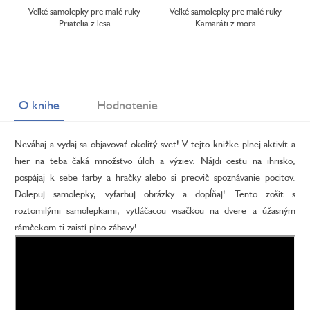
Veľké samolepky pre malé ruky
Veľké samolepky pre malé ruky
Priatelia z lesa
Kamaráti z mora
O knihe
Hodnotenie
Neváhaj a vydaj sa objavovať okolitý svet! V tejto knižke plnej aktivít a
hier na teba čaká množstvo úloh a výziev. Nájdi cestu na ihrisko,
pospájaj k sebe farby a hračky alebo si precvič spoznávanie pocitov.
Dolepuj samolepky, vyfarbuj obrázky a dopĺňaj! Tento zošit s
roztomilými samolepkami, vytláčacou visačkou na dvere a úžasným
rámčekom ti zaistí plno zábavy!