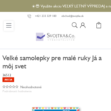
Prejsť
☀️😎 Využite akciu VEĽKÝ LETNÝ VÝPREDAJ a nakúp
na
obsah
+421 233 329 180
obchod@svojtka.sk
N
KO
Velké samolepky pre malé ruky Já a
môj svet
36512
AKCIA
Neohodnotené
Priemerné
Podrobnosti hodnotenia
hodnotenie
produktu
je
0,0
z