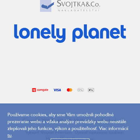
Používame cookies, aby sme Vám umožnili pohodlné
Copyright 2026
Svojtka.sk
. Všetky práva vyhradené.
prezeranie webu a vďaka analýze prevádzky webu neustále
zlepšovali jeho funkcie, výkon a použiteľnosť. Viac informácií
Vytvoril Shoptet Premium
Upraviť nastavenie cookies
|
tu
.
MirandaMedia Group, s.r.o.