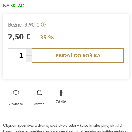
NA SKLADE
3,90 €
i
2,50 €
–35 %
Jednotková
PRIDAŤ DO KOŠÍKA
cena:
Zdieľať
Opýtať sa
Strážiť
Objavuj, spoznávaj a skúmaj svet okolo seba v tejto knižke plnej aktivít!
Kresli, vyfarbuj, dopĺňaj a nalepuj samolepky k aktivitám na každej stránke.