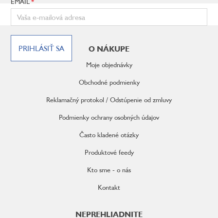
EMAIL
Z
á
PRIHLÁSIŤ SA
O NÁKUPE
p
ä
Moje objednávky
t
i
Obchodné podmienky
e
Reklamačný protokol / Odstúpenie od zmluvy
Podmienky ochrany osobných údajov
Často kladené otázky
Produktové feedy
Kto sme - o nás
Kontakt
NEPREHLIADNITE