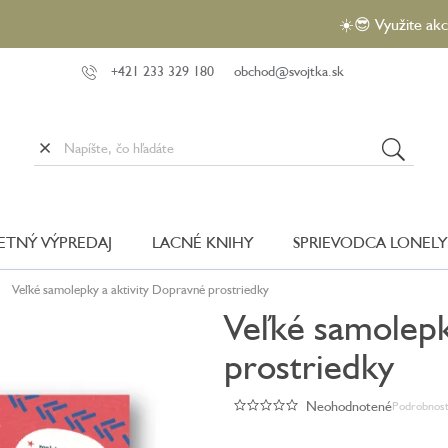
☀️😎 Využite akciu VEĽ
+421 233 329 180
obchod@svojtka.sk
LETNÝ VÝPREDAJ
LACNÉ KNIHY
SPRIEVODCA LONELY
Veľké samolepky a aktivity Dopravné prostriedky
Veľké samolepk
prostriedky
Neohodnotené
Podrobnost
Priemerné
hodnotenie
produktu