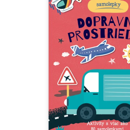
Minipédie
Aktivity / Samolepky
Rozprávky a príbehy
Lacné knihy