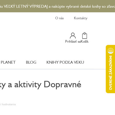
KÝ LETNÝ VÝPREDAJ a nakúpte vybrané detské knihy so zľavou až 90
O nás
Kontakty
Nákupný
Prihlásiť sa
Košík
Košík
 PLANET
BLOG
KNIHY PODĽA VEKU
y a aktivity Dopravné
i hodnotenia