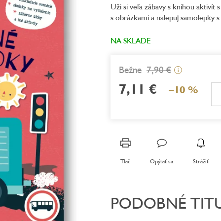
Uži si veľa zábavy s knihou aktivít
je
s obrázkami a nalepuj samolepky s
0,0
z
5
NA SKLADE
hviezdičiek.
7,90 €
i
7,11 €
–10 %
Jednotková
cena:
Tlač
Opýtať sa
Strážiť
PODOBNÉ TIT