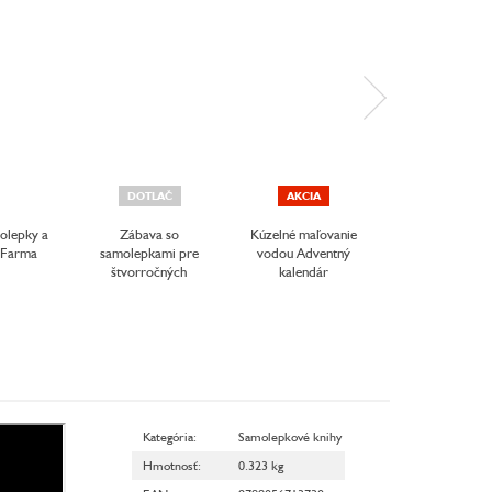
DOTLAČ
AKCIA
AKCIA
olepky a
Zábava so
Kúzelné maľovanie
Mamička ťa 
y Farma
samolepkami pre
vodou Adventný
veľmi rada
štvorročných
kalendár
Kategória
:
Samolepkové knihy
Hmotnosť
:
0.323 kg