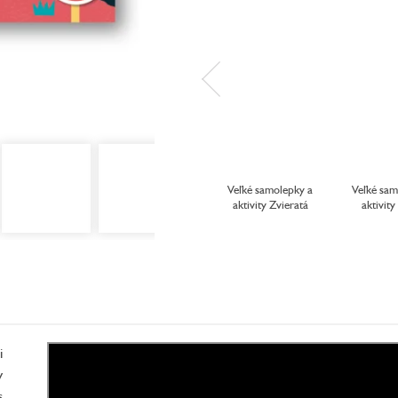
Veľké samolepky a
Veľké sam
aktivity Zvieratá
aktivit
i
v
s