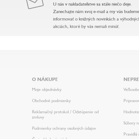
U nás v nakladateľstve sa stále niečo deje.
Zanechajte nám svoj e-mail a my vás budem
informovať o knižných novinkách a výhodnýc
akciách, ktoré by vás nemali minúť.
Z
á
p
ä
O NÁKUPE
NEPRE
t
i
Moje objednávky
Veľkoob
e
Obchodné podmienky
Pripravo
Reklamačný protokol / Odstúpenie od
Hodnote
zmluvy
Súbory na
Podmienky ochrany osobných údajov
Pravidlá 