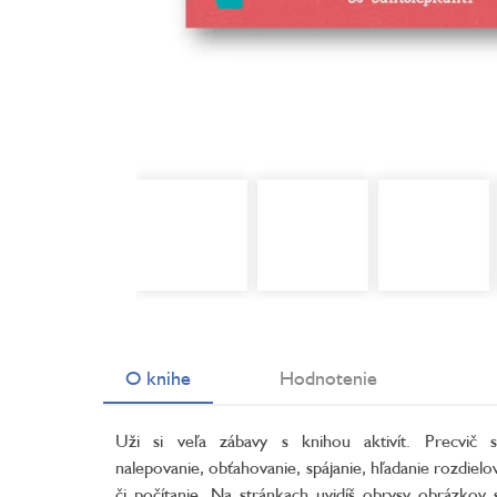
O knihe
Hodnotenie
Uži si veľa zábavy s knihou aktivít. Precvič s
nalepovanie, obťahovanie, spájanie, hľadanie rozdielo
či počítanie. Na stránkach uvidíš obrysy obrázkov 