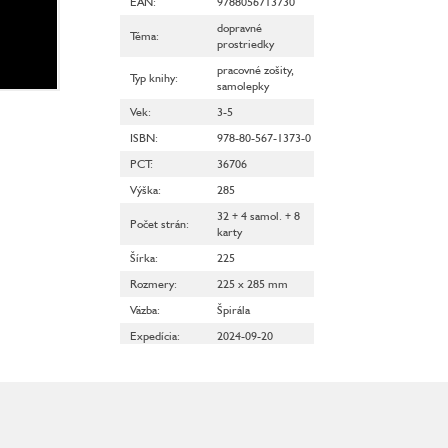
EAN
:
9788056713730
dopravné
Téma
:
prostriedky
pracovné zošity
,
Typ knihy
:
samolepky
Vek
:
3-5
ISBN
:
978-80-567-1373-0
PCT
:
36706
Výška
:
285
32 + 4 samol. + 8
Počet strán
:
karty
Šírka
:
225
Rozmery
:
225 x 285 mm
Väzba
:
Špirála
Expedícia
:
2024-09-20