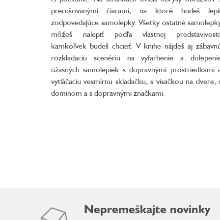
prerušovanými čiarami, na ktoré budeš lepi
zodpovedajúce samolepky. Všetky ostatné samolepk
môžeš nalepiť podľa vlastnej predstavivosti
kamkoľvek budeš chcieť. V knihe nájdeš aj zábavn
rozkladaciu scenériu na vyfarbenie a dolepeni
úžasných samolepiek s dopravnými prostriedkami 
vytláčaciu vesmírnu skladačku, s visačkou na dvere, 
dominom a s dopravnými značkami.
Nepremeškajte novinky