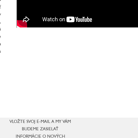
ť
y
,
ú
e
a
s
VLOŽTE SVOJ E-MAIL A MY VÁM
BUDEME ZASIELAŤ
INFORMÁCIE O NOVÝCH