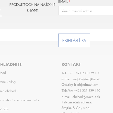
EMAIL
PRODUKTOCH NA NAŠOM E-
e
SHOPE.
h
PRIHLÁSIŤ SA
HLIADNITE
KONTAKT
chod
Telefón: +421 233 329 180
e-mail: svojtka@svojtka.sk
vané knižky
Otázky k objednávkam
Telefón: +421 233 329 180
nie obchodu
e-mail: obchod@svojtka.sk
 stiahnutie a pracovné listy
Fakturačná adresa:
Svojtka & Co., s.r.o.
súťaže