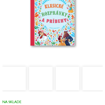
hviezdičiek.
NA SKLADE