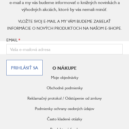
e-mail a my vás budeme informovať o knižných novinkách a
výhodných akciách, ktoré by vás nemali minúť.
VLOŽTE SVOJ E-MAIL A MY VÁM BUDEME ZASIELAŤ
INFORMÁCIE O NOVÝCH PRODUKTOCH NA NAŠOM E-SHOPE.
EMAIL
Z
á
PRIHLÁSIŤ SA
O NÁKUPE
p
ä
Moje objednávky
t
i
Obchodné podmienky
e
Reklamačný protokol / Odstúpenie od zmluvy
Podmienky ochrany osobných údajov
Často kladené otázky