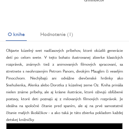
Grimmovcov
O knihe
Hodnotenie (1)
Objavte kúzelný svet nadčasových príbehov, ktoré okúzlili generácie
detí po celom svete. V tejto bohato ilustrovanej zbierke klasických
rozprávok, známych tiež z animovaných filmových spracovaní, sa
stretnete s neohrozeným Petrom Panom, divokým Mauglim či veselým
Pinocchiom. Nechýbajú ani odvážne dievčenské hrdinky ako
Snehulienka, Alenka alebo Dorotka z kúzelnej zeme Oz. Kniha prináša
nielen známe príbehy, ale aj krásne ilustrácie, ktoré oživujú obľúbené
postavy, ktoré deti poznajú aj z milovaných filmových rozprávok. Je
ideálna na spoločné čítanie pred spaním, ale aj na prvé samostatné
čítanie malých školáčikov - a ako taká je táto zbierka pokladom každej
detskej knižničky.