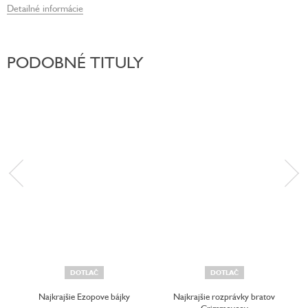
Detailné informácie
PODOBNÉ TITULY
DOTLAČ
DOTLAČ
Najkrajšie Ezopove bájky
Najkrajšie rozprávky bratov