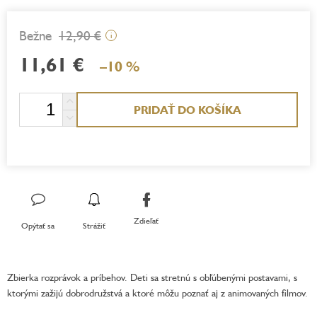
12,90 €
i
11,61 €
–10 %
Jednotková
PRIDAŤ DO KOŠÍKA
cena:
Zdieľať
Opýtať sa
Strážiť
Zbierka rozprávok a príbehov. Deti sa stretnú s obľúbenými postavami, s
ktorými zažijú dobrodružstvá a ktoré môžu poznať aj z animovaných filmov.