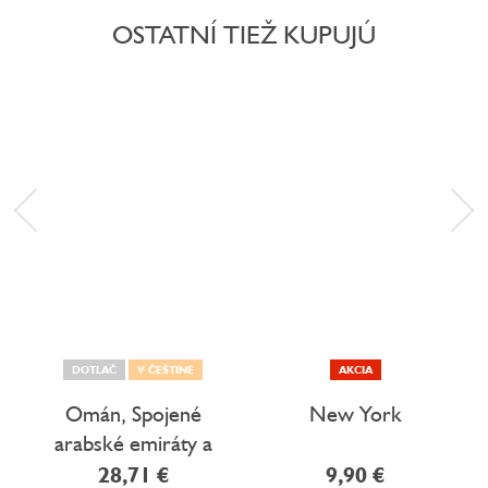
OSTATNÍ TIEŽ KUPUJÚ
DOTLAČ
V ČEŠTINE
AKCIA
Omán, Spojené
New York
arabské emiráty a
Arabský poloostrov
28,71 €
9,90 €