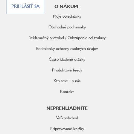
á
PRIHLÁSIŤ SA
O NÁKUPE
p
ä
Moje objednávky
t
i
Obchodné podmienky
e
Reklamačný protokol / Odstúpenie od zmluvy
Podmienky ochrany osobných údajov
Často kladené otázky
Produktové feedy
Kto sme - o nás
Kontakt
NEPREHLIADNITE
Veľkoobchod
Pripravované knižky