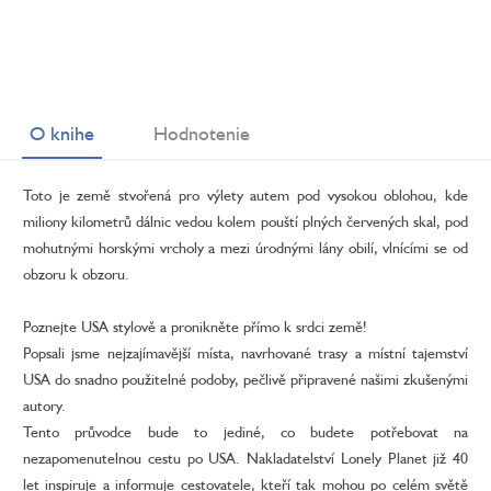
O knihe
Hodnotenie
Toto je země stvořená pro výlety autem pod vysokou oblohou, kde
miliony kilometrů dálnic vedou kolem pouští plných červených skal, pod
mohutnými horskými vrcholy a mezi úrodnými lány obilí, vlnícími se od
obzoru k obzoru.
Poznejte USA stylově a pronikněte přímo k srdci země!
Popsali jsme nejzajímavější místa, navrhované trasy a místní tajemství
USA do snadno použitelné podoby, pečlivě připravené našimi zkušenými
autory.
Tento průvodce bude to jediné, co budete potřebovat na
nezapomenutelnou cestu po USA. Nakladatelství Lonely Planet již 40
let inspiruje a informuje cestovatele, kteří tak mohou po celém světě