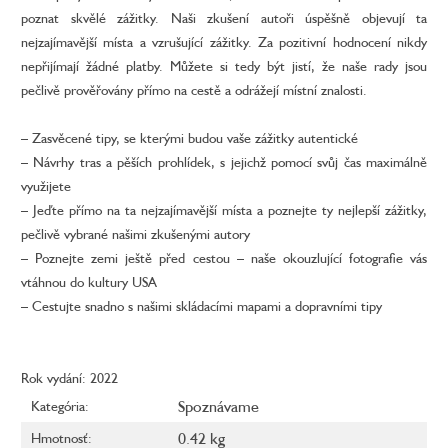
poznat skvělé zážitky. Naši zkušení autoři úspěšně objevují ta
nejzajímavější místa a vzrušující zážitky. Za pozitivní hodnocení nikdy
nepřijímají žádné platby. Můžete si tedy být jistí, že naše rady jsou
pečlivě prověřovány přímo na cestě a odrážejí místní znalosti.
– Zasvěcené tipy, se kterými budou vaše zážitky autentické
– Návrhy tras a pěších prohlídek, s jejichž pomocí svůj čas maximálně
využijete
– Jeďte přímo na ta nejzajímavější místa a poznejte ty nejlepší zážitky,
pečlivě vybrané našimi zkušenými autory
– Poznejte zemi ještě před cestou – naše okouzlující fotografie vás
vtáhnou do kultury USA
– Cestujte snadno s našimi skládacími mapami a dopravními tipy
Rok vydání: 2022
Spoznávame
Kategória
:
0.42 kg
Hmotnosť
: