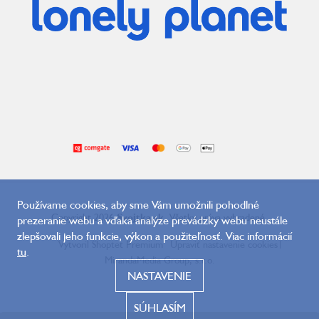
Používame cookies, aby sme Vám umožnili pohodlné
Copyright 2026
Svojtka.sk
. Všetky práva vyhradené.
prezeranie webu a vďaka analýze prevádzky webu neustále
zlepšovali jeho funkcie, výkon a použiteľnosť. Viac informácií
Vytvoril Shoptet Premium
Upraviť nastavenie cookies
|
tu
.
MirandaMedia Group, s.r.o.
NASTAVENIE
SÚHLASÍM