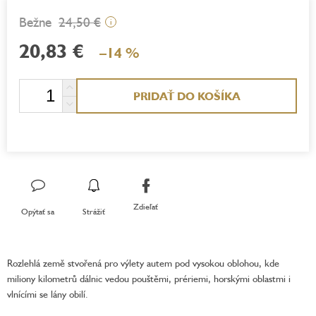
24,50 €
i
20,83 €
–14 %
Jednotková
PRIDAŤ DO KOŠÍKA
cena:
Zdieľať
Opýtať sa
Strážiť
Rozlehlá země stvořená pro výlety autem pod vysokou oblohou, kde
miliony kilometrů dálnic vedou pouštěmi, prériemi, horskými oblastmi i
vlnícími se lány obilí.