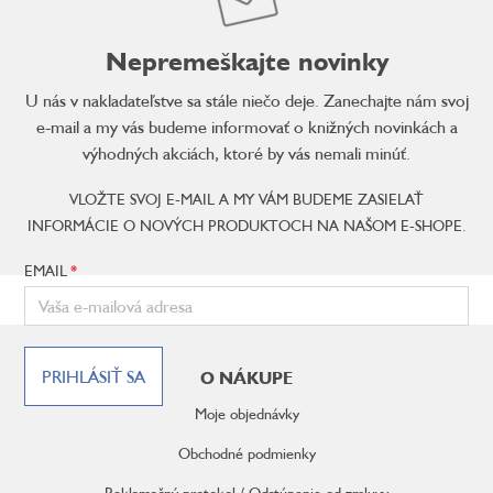
Nepremeškajte novinky
U nás v nakladateľstve sa stále niečo deje. Zanechajte nám svoj
e-mail a my vás budeme informovať o knižných novinkách a
výhodných akciách, ktoré by vás nemali minúť.
VLOŽTE SVOJ E-MAIL A MY VÁM BUDEME ZASIELAŤ
INFORMÁCIE O NOVÝCH PRODUKTOCH NA NAŠOM E-SHOPE.
EMAIL
Z
á
PRIHLÁSIŤ SA
O NÁKUPE
p
ä
Moje objednávky
t
i
Obchodné podmienky
e
Reklamačný protokol / Odstúpenie od zmluvy