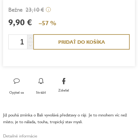
23,10 €
i
9,90 €
–57 %
Jednotková
PRIDAŤ DO KOŠÍKA
cena:
Zdieľať
Opýtať sa
Strážiť
Již pouhá zmínka o Bali vyvolává představy o ráji. Je to mnohem víc než
místo; je to nálada, touha, tropický stav mysli.
Detailné informácie