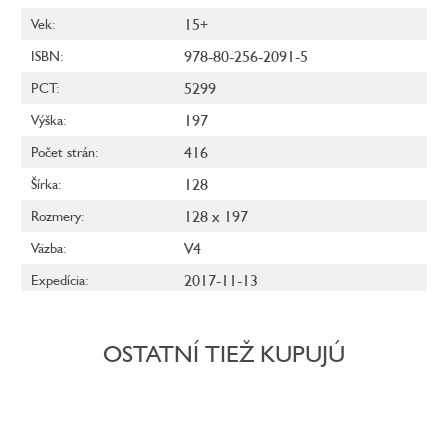
15+
Vek
:
978-80-256-2091-5
ISBN
:
5299
PCT
:
197
Výška
:
416
Počet strán
:
128
Šírka
:
128 x 197
Rozmery
:
V4
Väzba
:
2017-11-13
Expedícia
:
OSTATNÍ TIEŽ KUPUJÚ