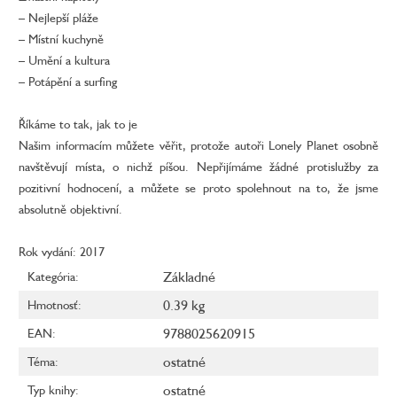
– Nejlepší pláže
– Místní kuchyně
– Umění a kultura
– Potápění a surfing
Říkáme to tak, jak to je
Našim informacím můžete věřit, protože autoři Lonely Planet osobně
navštěvují místa, o nichž píšou. Nepřijímáme žádné protislužby za
pozitivní hodnocení, a můžete se proto spolehnout na to, že jsme
absolutně objektivní.
Rok vydání: 2017
Základné
Kategória
:
0.39 kg
Hmotnosť
:
9788025620915
EAN
:
ostatné
Téma
:
ostatné
Typ knihy
: