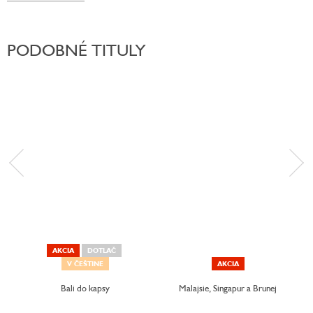
PODOBNÉ TITULY
AKCIA
DOTLAČ
V ČEŠTINE
AKCIA
Bali do kapsy
Malajsie, Singapur a Brunej