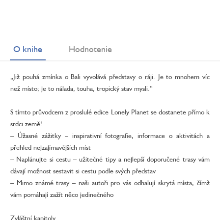
O knihe
Hodnotenie
„Již pouhá zmínka o Bali vyvolává představy o ráji. Je to mnohem víc
než místo; je to nálada, touha, tropický stav mysli.“
S tímto průvodcem z proslulé edice Lonely Planet se dostanete přímo k
srdci země!
– Úžasné zážitky – inspirativní fotografie, informace o aktivitách a
přehled nejzajímavějších míst
– Naplánujte si cestu – užitečné tipy a nejlepší doporučené trasy vám
dávají možnost sestavit si cestu podle svých představ
– Mimo známé trasy – naši autoři pro vás odhalují skrytá místa, čímž
vám pomáhají zažít něco jedinečného
Zvláštní kapitoly