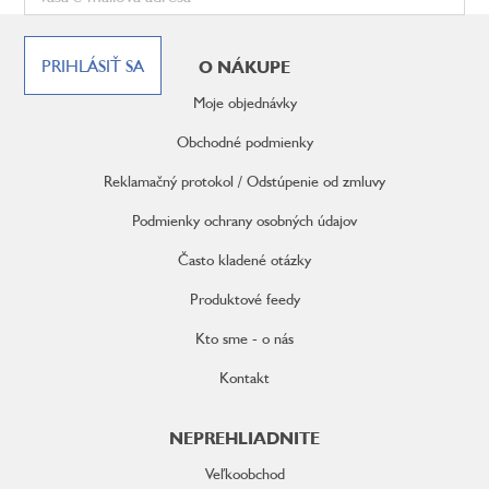
Z
á
PRIHLÁSIŤ SA
O NÁKUPE
p
ä
Moje objednávky
t
i
Obchodné podmienky
e
Reklamačný protokol / Odstúpenie od zmluvy
Podmienky ochrany osobných údajov
Často kladené otázky
Produktové feedy
Kto sme - o nás
Kontakt
NEPREHLIADNITE
Veľkoobchod