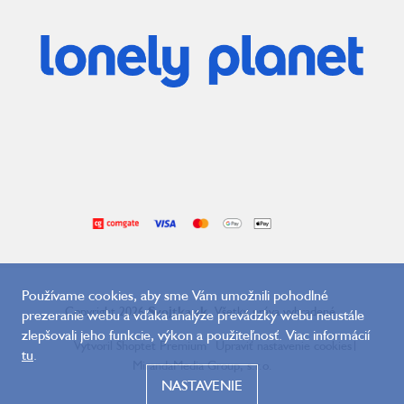
Používame cookies, aby sme Vám umožnili pohodlné
Copyright 2026
Svojtka.sk
. Všetky práva vyhradené.
prezeranie webu a vďaka analýze prevádzky webu neustále
zlepšovali jeho funkcie, výkon a použiteľnosť. Viac informácií
Vytvoril Shoptet Premium
Upraviť nastavenie cookies
|
tu
.
MirandaMedia Group, s.r.o.
NASTAVENIE