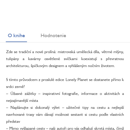
O knihe
Hodnotenie
Zde se tradiční a nové prolíná: mistrovská umělecká díla, větrné mlýny,
tulipány a kavárny osvětlené svíčkami koexistují s převratnou
architekturou, špičkovým designem a vyhlášeným nočním životem.
S tímto průvodcem z proslulé edice Lonely Planet se dostanete přímo k
srdci země!
– Úžasné zážitky – inspirativní fotografie, informace o aktivitách a
nejzajímavější místa
– Naplánujte si dokonalý výlet – užitečné tipy na cestu a nejlepší
navrhované trasy vám dávají možnost sestavit si cestu podle vlastních
představ
– Mimo vyšlapané cesty – naši autoři pro vás odhalují skrytá místa, čímž