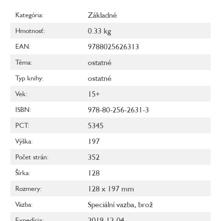
Základné
Kategória
:
0.33 kg
Hmotnosť
:
9788025626313
EAN
:
ostatné
Téma
:
ostatné
Typ knihy
:
15+
Vek
:
978-80-256-2631-3
ISBN
:
5345
PCT
:
197
Výška
:
352
Počet strán
:
128
Šírka
:
128 x 197 mm
Rozmery
:
Speciální vazba, brož
Väzba
:
2019-12-04
Expedícia
: