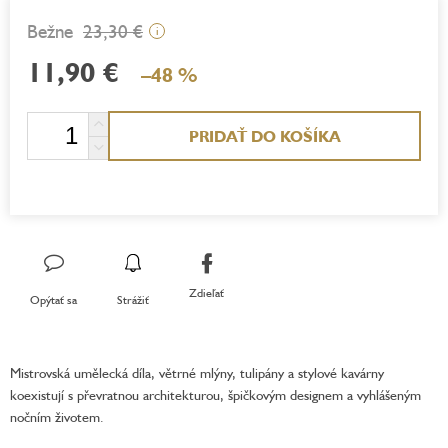
23,30 €
i
11,90 €
–48 %
Jednotková
PRIDAŤ DO KOŠÍKA
cena:
Zdieľať
Opýtať sa
Strážiť
Mistrovská umělecká díla, větrné mlýny, tulipány a stylové kavárny
koexistují s převratnou architekturou, špičkovým designem a vyhlášeným
nočním životem.