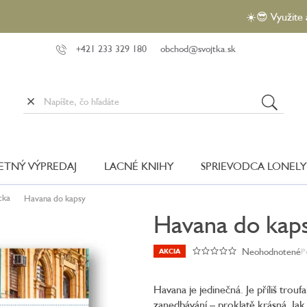
☀️😎 Využite akciu VE
+421 233 329 180
obchod@svojtka.sk
LETNÝ VÝPREDAJ
LACNÉ KNIHY
SPRIEVODCA LONELY
cka
Havana do kapsy
Havana do kap
Neohodnotené
P
AKCIA
Priemerné
hodnotenie
produktu
Havana je jedinečná. Je příliš trouf
je
zanedbávání – proklatě krásná. Jak 
0,0