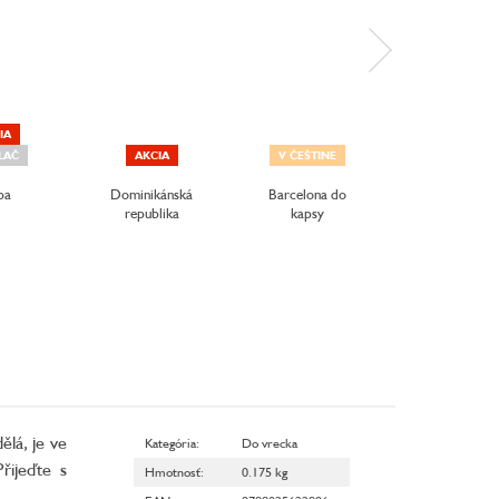
IA
LAČ
AKCIA
V ČEŠTINE
V ČEŠTINE
ba
Dominikánská
Barcelona do
Kapverdy d
republika
kapsy
kapsy
ělá, je ve
Kategória
:
Do vrecka
řijeďte s
Hmotnosť
:
0.175 kg