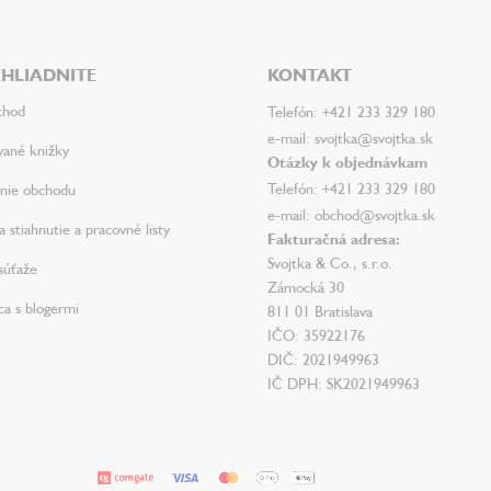
HLIADNITE
KONTAKT
chod
Telefón: +421 233 329 180
e-mail: svojtka@svojtka.sk
vané knižky
Otázky k objednávkam
Telefón: +421 233 329 180
nie obchodu
e-mail: obchod@svojtka.sk
 stiahnutie a pracovné listy
Fakturačná adresa:
Svojtka & Co., s.r.o.
súťaže
Zámocká 30
ca s blogermi
811 01 Bratislava
IČO: 35922176
DIČ: 2021949963
IČ DPH: SK2021949963