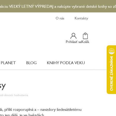
ĽKÝ LETNÝ VÝPREDAJ a nakúpte vybrané detské knihy so zľavou až 9
O nás
Kontakty
Nákupný
Prihlásiť sa
Košík
Košík
 PLANET
BLOG
KNIHY PODĽA VEKU
sy
odrobnosti hodnotenia
alá, příliš rozporuplná a – navzdory šedesátiletému
to jen dělá, je ve hvězdách...