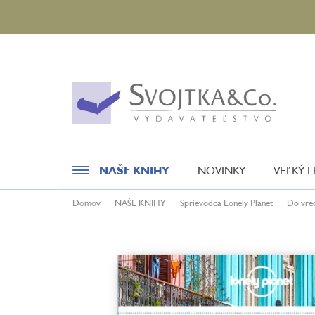
Prejsť
na
obsah
NAŠE KNIHY
NOVINKY
VEĽKÝ 
Domov
NAŠE KNIHY
Sprievodca Lonely Planet
Do vre
Novinky