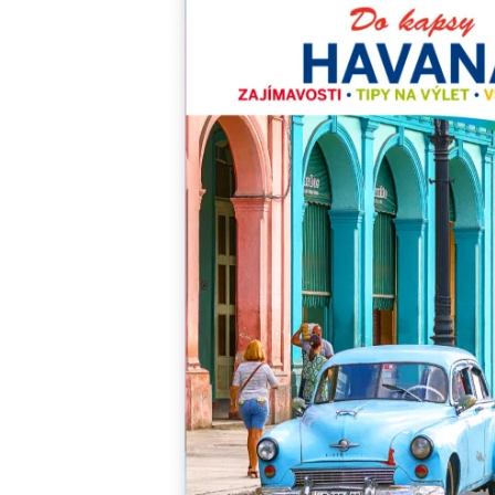
Minipédie
Aktivity / Samolepky
Rozprávky a príbehy
Lacné knihy