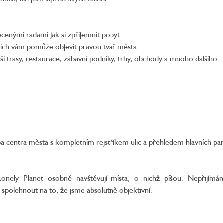
věcenými radami jak si zpříjemnit pobyt.
tích vám pomůže objevit pravou tvář města.
pěší trasy, restaurace, zábavní podniky, trhy, obchody a mnoho dalšího.
pa centra města s kompletním rejstříkem ulic a přehledem hlavních p
onely Planet osobně navštěvují místa, o nichž píšou. Nepřijím
 spolehnout na to, že jsme absolutně objektivní.