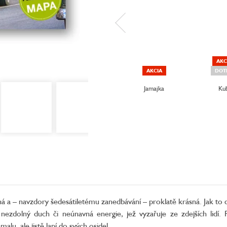
AKC
AKCIA
DOT
Jamajka
Ku
plná a – navzdory šedesátiletému zanedbávání – proklatě krásná. Jak to d
 nezdolný duch či neúnavná energie, jež vyzařuje ze zdejších lidí. P
lu, ale jistě lapí do svých osidel.