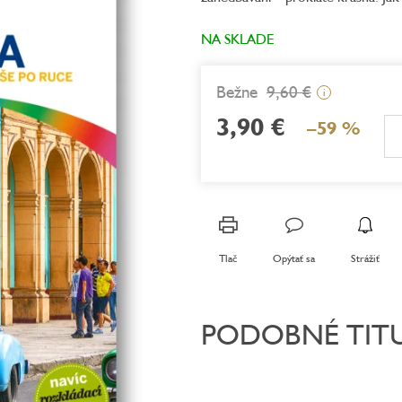
z
5
NA SKLADE
hviezdičiek.
9,60 €
i
3,90 €
–59 %
Jednotková
cena:
Tlač
Opýtať sa
Strážiť
PODOBNÉ TIT