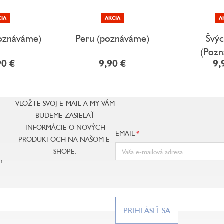
CIA
AKCIA
A
poznáváme)
Peru (poznáváme)
Švý
(Poz
90 €
9,90 €
9,
VLOŽTE SVOJ E-MAIL A MY VÁM
BUDEME ZASIELAŤ
INFORMÁCIE O NOVÝCH
EMAIL
PRODUKTOCH NA NAŠOM E-
e
SHOPE.
h
PRIHLÁSIŤ SA