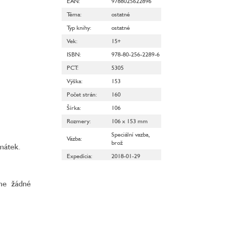
EAN
:
9788025622896
Téma
:
ostatné
Typ knihy
:
ostatné
Vek
:
15+
ISBN
:
978-80-256-2289-6
PCT
:
5305
Výška
:
153
Počet strán
:
160
Šírka
:
106
Rozmery
:
106 x 153 mm
Speciální vazba,
Väzba
:
brož
amátek.
Expedícia
:
2018-01-29
áme žádné