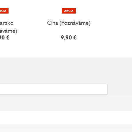
KCIA
AKCIA
V 
carsko
Čína (Poznáváme)
Řecko (
náváme)
90 €
9,90 €
22