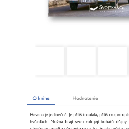
O knihe
Hodnotenie
Havana je jedinečná. Je příliš troufalá, příliš rozporu
hvězdách. Možná hrají svou roli její bohaté dějiny,
otevřenou myslí a připravte se na to, že vás město poma