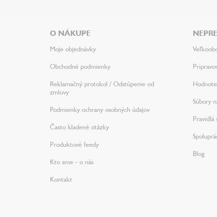
á
p
ä
O NÁKUPE
NEPRE
t
i
Moje objednávky
Veľkoob
e
Obchodné podmienky
Pripravo
Reklamačný protokol / Odstúpenie od
Hodnote
zmluvy
Súbory na
Podmienky ochrany osobných údajov
Pravidlá 
Často kladené otázky
Spoluprá
Produktové feedy
Blog
Kto sme - o nás
Kontakt