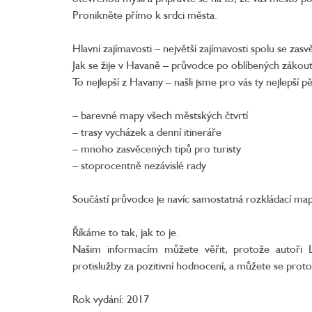
Pronikněte přímo k srdci města.
Hlavní zajímavosti – největší zajímavosti spolu se zas
Jak se žije v Havaně – průvodce po oblíbených zákou
To nejlepší z Havany – našli jsme pro vás ty nejlepší 
– barevné mapy všech městských čtvrtí
– trasy vycházek a denní itineráře
– mnoho zasvěcených tipů pro turisty
– stoprocentně nezávislé rady
Součástí průvodce je navíc samostatná rozkládací ma
Říkáme to tak, jak to je.
Našim informacím můžete věřit, protože autoři L
protislužby za pozitivní hodnocení, a můžete se proto
Rok vydání: 2017