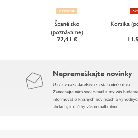
V ČEŠTINE
AK
Španělsko
Korsika (
(poznáváme)
22,41 €
11,
Nepremeškajte novinky
U nás v nakladateľstve sa stále niečo deje.
Zanechajte nám svoj e-mail a my vás budem
informovať o knižných novinkách a výhodnýc
akciách, ktoré by vás nemali minúť.
Z