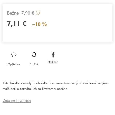
7,90 €
i
7,11 €
–10 %
Jednotková
cena:
Zdieľať
Opýtať sa
Strážiť
Táto knižka s veselými obrázkami a rôzne tvarovanými stránkami zaujme
malé deti a zoznámi ich so životom v oceáne.
Detailné informácie