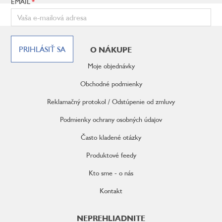
EMAIL
Z
á
PRIHLÁSIŤ SA
O NÁKUPE
p
ä
Moje objednávky
t
i
Obchodné podmienky
e
Reklamačný protokol / Odstúpenie od zmluvy
Podmienky ochrany osobných údajov
Často kladené otázky
Produktové feedy
Kto sme - o nás
Kontakt
NEPREHLIADNITE