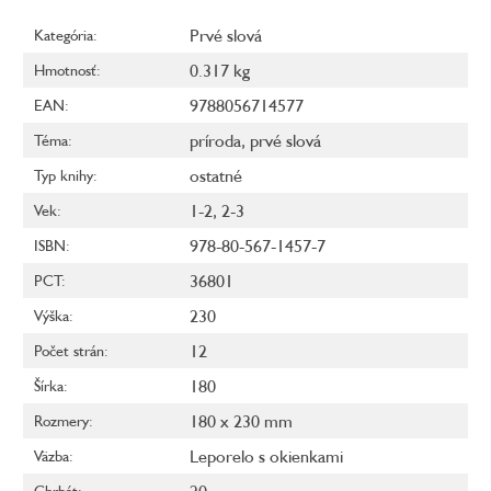
Prvé slová
Kategória
:
0.317 kg
Hmotnosť
:
9788056714577
EAN
:
príroda
,
prvé slová
Téma
:
ostatné
Typ knihy
:
1-2
,
2-3
Vek
:
978-80-567-1457-7
ISBN
:
36801
PCT
:
230
Výška
:
12
Počet strán
:
180
Šírka
:
180 x 230 mm
Rozmery
:
Leporelo s okienkami
Väzba
:
Chrbát
: