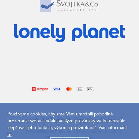
Používame cookies, aby sme Vám umožnili pohodlné
Copyright 2026
Svojtka.sk
. Všetky práva vyhradené.
prezeranie webu a vďaka analýze prevádzky webu neustále
zlepšovali jeho funkcie, výkon a použiteľnosť. Viac informácií
Vytvoril Shoptet Premium
Upraviť nastavenie cookies
|
tu
.
MirandaMedia Group, s.r.o.