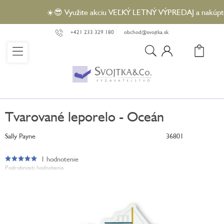
Prejsť
☀️😎 Využite akciu VEĽKÝ LETNÝ VÝPREDAJ a nakúpte vy
na
obsah
+421 233 329 180
obchod@svojtka.sk
N
KO
Tvarované leporelo - Oceán
Sally Payne
36801
1 hodnotenie
Priemerné
Podrobnosti hodnotenia
hodnotenie
produktu
je
5,0
z
5