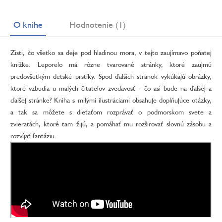
O knihe
Hodnotenie (1)
Zisti, čo všetko sa deje pod hladinou mora, v tejto zaujímavo poňatej
knižke. Leporelo má rôzne tvarované stránky, ktoré zaujmú
predovšetkým detské prstíky. Spod ďalších stránok vykúkajú obrázky,
ktoré vzbudia u malých čitateľov zvedavosť - čo asi bude na ďalšej a
ďalšej stránke? Kniha s milými ilustráciami obsahuje doplňujúce otázky,
a tak sa môžete s dieťaťom rozprávať o podmorskom svete a
zvieratách, ktoré tam žijú, a pomáhať mu rozširovať slovnú zásobu a
rozvíjať fantáziu.