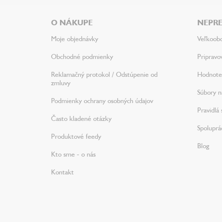
p
ä
O NÁKUPE
NEPRE
t
i
Moje objednávky
Veľkoob
e
Obchodné podmienky
Pripravo
Reklamačný protokol / Odstúpenie od
Hodnote
zmluvy
Súbory na
Podmienky ochrany osobných údajov
Pravidlá 
Často kladené otázky
Spoluprá
Produktové feedy
Blog
Kto sme - o nás
Kontakt