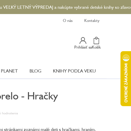
 LETNÝ VÝPREDAJ a nakúpte vybrané detské knihy so zľavou až 90 %
O nás
Kontakty
Nákupný
Prihlásiť sa
Košík
Košík
 PLANET
BLOG
KNIHY PODĽA VEKU
relo - Hračky
i hodnotenia
mi stránkami zoznámi malé deti s hračkami, hraním,