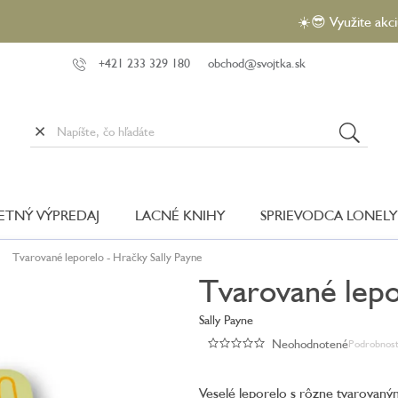
☀️😎 Využite akciu VEĽKÝ
+421 233 329 180
obchod@svojtka.sk
LETNÝ VÝPREDAJ
LACNÉ KNIHY
SPRIEVODCA LONELY
Tvarované leporelo - Hračky
Sally Payne
Tvarované lepo
Sally Payne
Neohodnotené
Podrobnost
Priemerné
hodnotenie
produktu
Veselé leporelo s rôzne tvarovaný
je