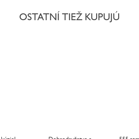
OSTATNÍ TIEŽ KUPUJÚ
 kúziel -
Dobrodružstvo s
555 sam