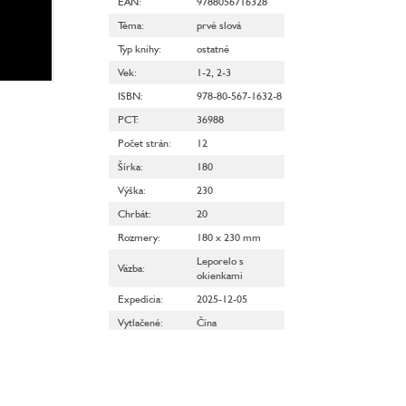
EAN
:
9788056716328
Téma
:
prvé slová
Typ knihy
:
ostatné
Vek
:
1-2
,
2-3
ISBN
:
978-80-567-1632-8
PCT
:
36988
Počet strán
:
12
Šírka
:
180
Výška
:
230
Chrbát
:
20
Rozmery
:
180 x 230 mm
Leporelo s
Väzba
:
okienkami
Expedícia
:
2025-12-05
Vytlačené
:
Čína