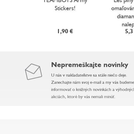
Stickers!
omaľován
diaman
nale
1,90 €
5,3
Nepremeškajte novinky
U nás v nakladateľstve sa stále niečo deje.
Zanechajte nám svoj e-mail a my vás budem
informovať o knižných novinkách a výhodnýc
akciách, ktoré by vás nemali minúť.
Z
á