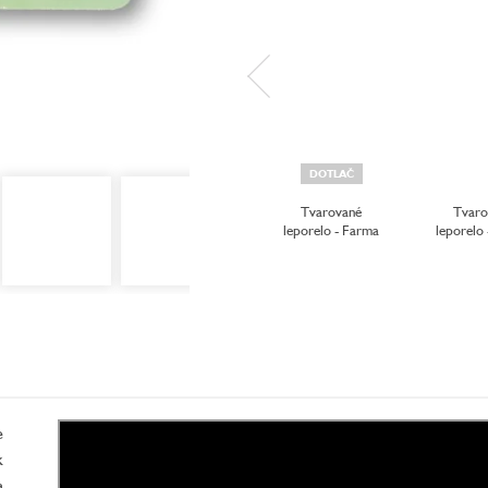
DOTLAČ
Tvarované
Tvaro
leporelo - Farma
leporelo
e
k
a