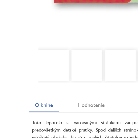
O knihe
Hodnotenie
Toto leporelo s tvarovanými stránkami zaujm
predovšetkým detské prstíky. Spod ďalších stráno
vykúkajú obrázky, ktoré u malých čitateľov vzbudi