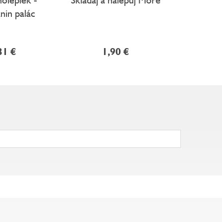
nin palác
31 €
1,90 €
6