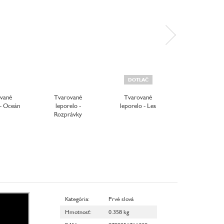
DOTLAČ
PRIPRAVUJEM
vané
Tvarované
Tvarované
Chyť pusinku! 
 - Oceán
leporelo -
leporelo - Les
malých králik
Rozprávky
Kategória
:
Prvé slová
Hmotnosť
:
0.358 kg