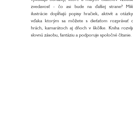
zvedavosť - čo asi bude na ďalšej strane? Mil
ilustrácie dopĺňajú popisy hračiek, aktivít a otázky
vďaka ktorým sa môžete s dieťaťom rozprávať 
hrách, kamarátoch aj dňoch v škôlke. Kniha rozvíj
slovnú zásobu, fantáziu a podporuje spoločné čítanie.