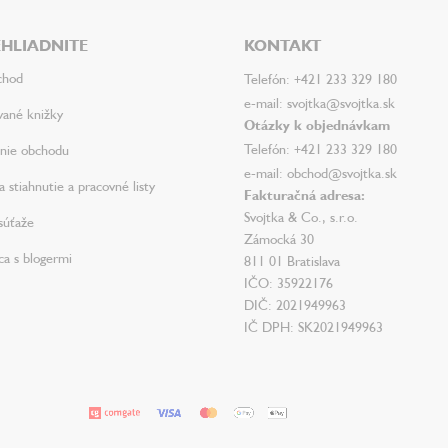
HLIADNITE
KONTAKT
chod
Telefón: +421 233 329 180
e-mail: svojtka@svojtka.sk
vané knižky
Otázky k objednávkam
Telefón: +421 233 329 180
nie obchodu
e-mail: obchod@svojtka.sk
 stiahnutie a pracovné listy
Fakturačná adresa:
Svojtka & Co., s.r.o.
súťaže
Zámocká 30
ca s blogermi
811 01 Bratislava
IČO: 35922176
DIČ: 2021949963
IČ DPH: SK2021949963