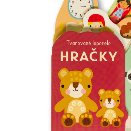
Minipédie
Aktivity / Samolepky
Rozprávky a príbehy
Lacné knihy