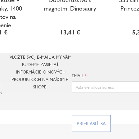
ky, 1400
magnetmi Dinosaury
Princez
tov na
penie
1 €
13,41 €
5,
VLOŽTE SVOJ E-MAIL A MY VÁM
BUDEME ZASIELAŤ
INFORMÁCIE O NOVÝCH
EMAIL
PRODUKTOCH NA NAŠOM E-
e
SHOPE.
h
PRIHLÁSIŤ SA