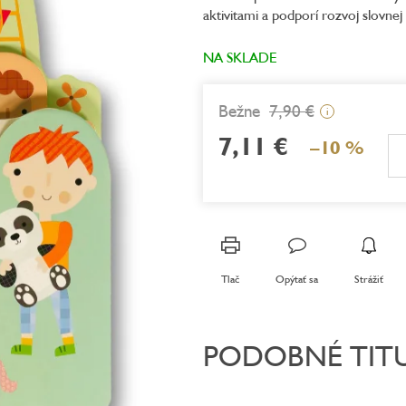
aktivitami a podporí rozvoj slovnej
0,0
z
5
NA SKLADE
hviezdičiek.
7,90 €
i
7,11 €
–10 %
Jednotková
cena:
Tlač
Opýtať sa
Strážiť
PODOBNÉ TIT