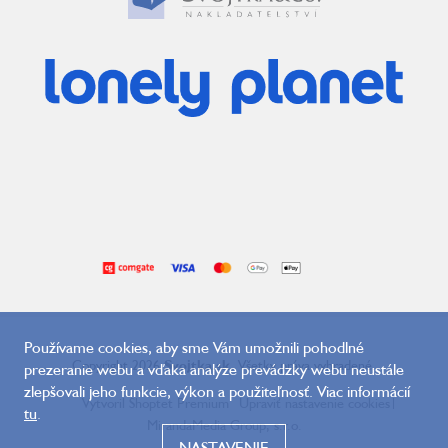
Používame cookies, aby sme Vám umožnili pohodlné
Copyright 2026
Svojtka.sk
. Všetky práva vyhradené.
prezeranie webu a vďaka analýze prevádzky webu neustále
zlepšovali jeho funkcie, výkon a použiteľnosť. Viac informácií
Vytvoril Shoptet Premium
Upraviť nastavenie cookies
|
tu
.
MirandaMedia Group, s.r.o.
NASTAVENIE