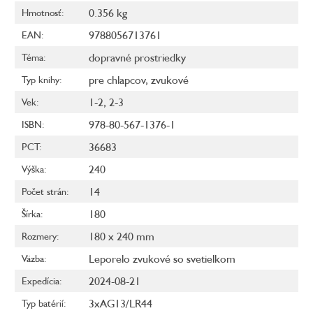
0.356 kg
Hmotnosť
:
9788056713761
EAN
:
dopravné prostriedky
Téma
:
pre chlapcov
,
zvukové
Typ knihy
:
1-2
,
2-3
Vek
:
978-80-567-1376-1
ISBN
:
36683
PCT
:
240
Výška
:
14
Počet strán
:
180
Šírka
:
180 x 240 mm
Rozmery
:
Leporelo zvukové so svetielkom
Väzba
:
2024-08-21
Expedícia
:
3xAG13/LR44
Typ batérií
: