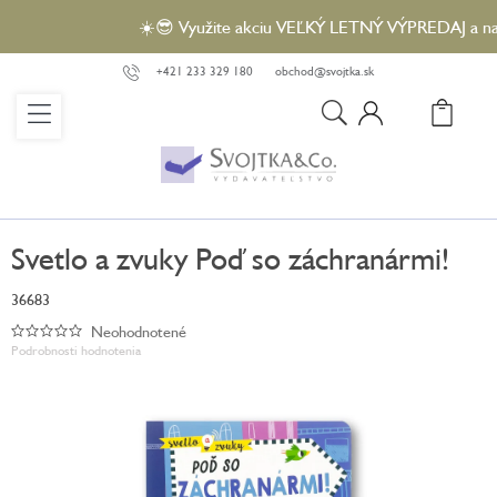
Prejsť
☀️😎 Využite akciu VEĽKÝ LETNÝ VÝPREDAJ a nakúpt
na
obsah
+421 233 329 180
obchod@svojtka.sk
N
KO
Svetlo a zvuky Poď so záchranármi!
36683
Neohodnotené
Priemerné
Podrobnosti hodnotenia
hodnotenie
produktu
je
0,0
z
5
hviezdičiek.