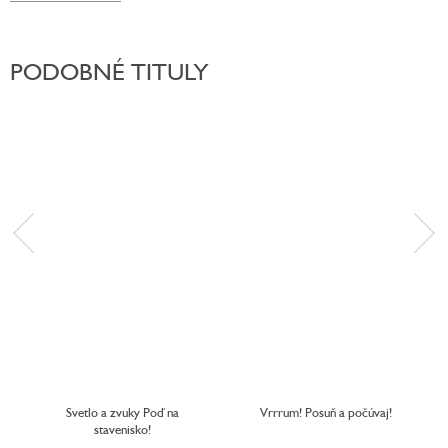
PODOBNÉ TITULY
Svetlo a zvuky Poď na
Vrrrum! Posuň a počúvaj!
stavenisko!