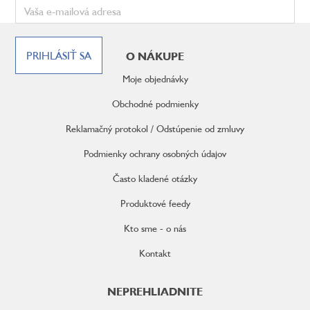
Z
á
PRIHLÁSIŤ SA
O NÁKUPE
p
ä
Moje objednávky
t
i
Obchodné podmienky
e
Reklamačný protokol / Odstúpenie od zmluvy
Podmienky ochrany osobných údajov
Často kladené otázky
Produktové feedy
Kto sme - o nás
Kontakt
NEPREHLIADNITE