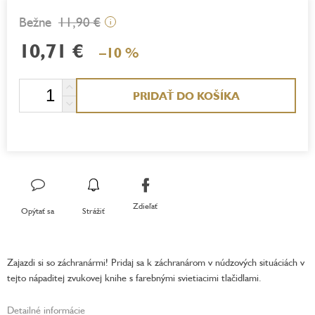
11,90 €
i
10,71 €
–10 %
Jednotková
PRIDAŤ DO KOŠÍKA
cena:
Zdieľať
Opýtať sa
Strážiť
Zajazdi si so záchranármi! Pridaj sa k záchranárom v núdzových situáciách v
tejto nápaditej zvukovej knihe s farebnými svietiacimi tlačidlami.
Detailné informácie