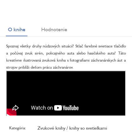
O knihe
Hodnotenie
Spoznaj všetky druhy núdzových situácií! Stlač farebné svietiace tlačidlo
a počúvaj zvuk sirén, policajného auta alebo hasičského auta! Táto
kreatívne ilustrovaná zvuková kniha s fotografiami záchranárskych áut a
strojov priblíži deťom prácu záchranárov.
Zvukové knihy / knihy so svetielkami
Kategória
: