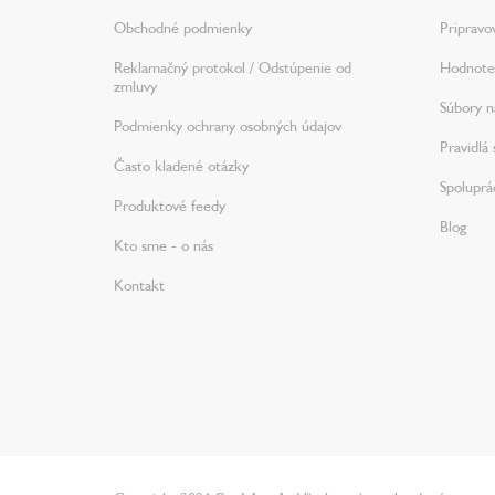
e
Obchodné podmienky
Pripravo
Reklamačný protokol / Odstúpenie od
Hodnote
zmluvy
Súbory na
Podmienky ochrany osobných údajov
Pravidlá 
Často kladené otázky
Spoluprá
Produktové feedy
Blog
Kto sme - o nás
Kontakt