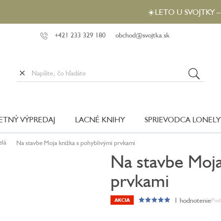
☀️LETO U SVOJTKY – od 29. 7. d
+421 233 329 180
obchod@svojtka.sk
LETNÝ VÝPREDAJ
LACNÉ KNIHY
SPRIEVODCA LONELY
elá
Na stavbe Moja knižka s pohyblivými prvkami
Na stavbe Moja
prvkami
1 hodnotenie
Pod
AKCIA
Priemerné
hodnotenie
produktu