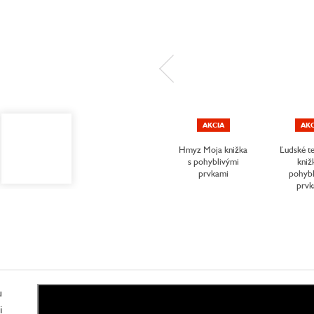
AKCIA
AKC
Hmyz Moja knižka
Ľudské t
s pohyblivými
kniž
prvkami
pohybl
prvk
u
i