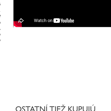
ý
.
?
m
,
e
v
OSTATNÍ TIEŽ KUPUJÚ