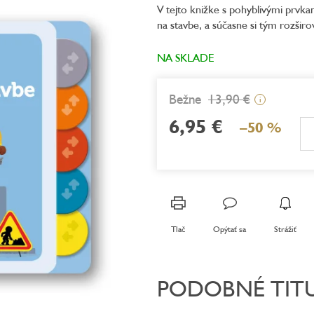
V tejto knižke s pohyblivými prvk
je
na stavbe, a súčasne si tým rozšir
5,0
z
5
NA SKLADE
hviezdičiek.
13,90 €
i
6,95 €
–50 %
Jednotková
cena:
Tlač
Opýtať sa
Strážiť
PODOBNÉ TIT