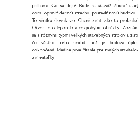
prilbami. Čo sa deje? Bude sa stavať! Zbúrať star
dom, opraviť deravú strechu, postaviť novú budovu..
To všetko človek vie. Chceš zistiť, ako to prebieha
Otvor toto leporelo a rozpohybuj obrázky! Zozná
sa s rôznymi typmi veľkých stavebných strojov a zisti
čo všetko treba urobiť, než je budova úpln
dokončená. Ideálne prvé čítanie pre malých staviteľo
a staviteľky!