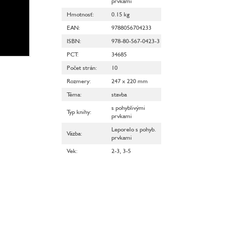
prvkami
Hmotnosť
:
0.15 kg
EAN
:
9788056704233
ISBN
:
978-80-567-0423-3
PCT
:
34685
Počet strán
:
10
Rozmery
:
247 x 220 mm
Téma
:
stavba
s pohyblivými
Typ knihy
:
prvkami
Leporelo s pohyb.
Väzba
:
prvkami
Vek
:
2-3
,
3-5