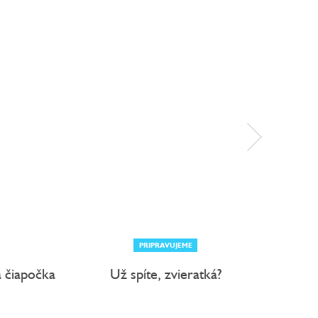
PRIPRAVUJEME
 čiapočka
Už spíte, zvieratká?
Spoznáva
Zvier