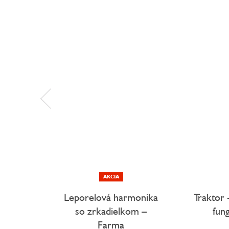
AKCIA
Leporelová harmonika
Traktor 
so zrkadielkom –
fun
Farma