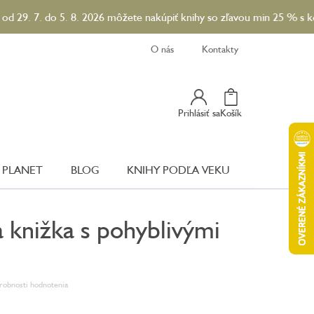
o 5. 8. 2026 môžete nakúpiť knihy so zľavou min 25 % s kódom L
O nás
Kontakty
Nákupný
Prihlásiť sa
Košík
Košík
 PLANET
BLOG
KNIHY PODĽA VEKU
 knižka s pohyblivými
robnosti hodnotenia