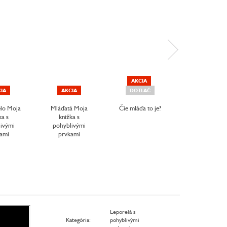
AKCIA
IA
AKCIA
DOTLAČ
AKCIA
elo Moja
Mláďatá Moja
Čie mláďa to je?
Kde býva tot
ka s
knižka s
zviera?
ivými
pohyblivými
ami
prvkami
Leporelá s
Kategória
:
pohyblivými