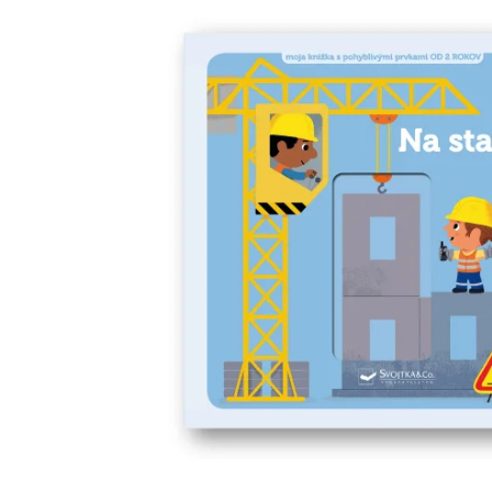
Minipédie
Aktivity / Samolepky
Rozprávky a príbehy
Lacné knihy