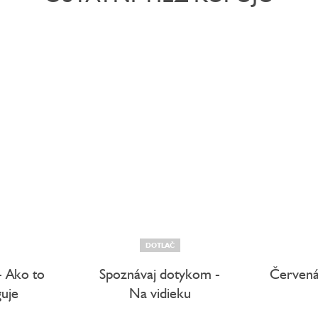
DOTLAČ
- Ako to
Spoznávaj dotykom -
Červená
guje
Na vidieku