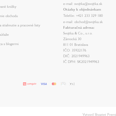
e-mail: svojtka@svojtka.sk
vané knižky
Otázky k objednávkam
Telefón: +421 233 329 180
nie obchodu
e-mail: obchod@svojtka.sk
 stiahnutie a pracovné listy
Fakturačná adresa:
Svojtka & Co., s.r.o.
súťaže
Zámocká 30
ca s blogermi
811 01 Bratislava
IČO: 35922176
DIČ: 2021949963
IČ DPH: SK2021949963
Vytvoril Shoptet Prem