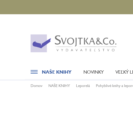
Prejsť
na
obsah
NAŠE KNIHY
NOVINKY
VEĽKÝ 
Domov
NAŠE KNIHY
Leporelá
Pohyblivé knihy a lepor
Novinky