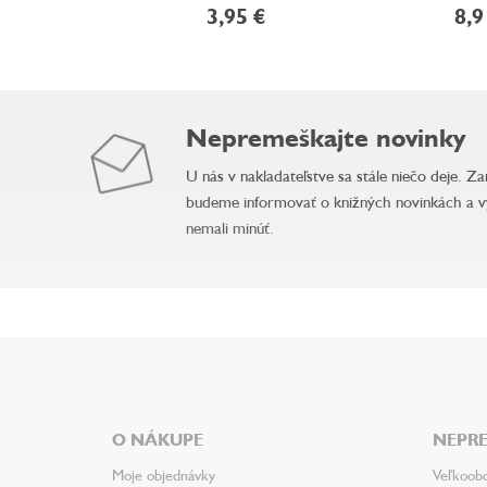
3,95 €
8,9
Nepremeškajte novinky
U nás v nakladateľstve sa stále niečo deje. Z
budeme informovať o knižných novinkách a v
nemali minúť.
Z
á
p
ä
O NÁKUPE
NEPRE
t
i
Moje objednávky
Veľkoob