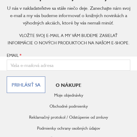
U nás v nakladateľstve sa stále niečo deje. Zanechajte nám svoj
e-mail a my vás budeme informovať o knižných novinkách a
výhodných akciách, ktoré by vás nemali minúť.
VLOŽTE SVOJ E-MAIL A MY VÁM BUDEME ZASIELAŤ
INFORMÁCIE O NOVÝCH PRODUKTOCH NA NAŠOM E-SHOPE.
EMAIL
Z
á
PRIHLÁSIŤ SA
O NÁKUPE
p
ä
Moje objednávky
t
i
Obchodné podmienky
e
Reklamačný protokol / Odstúpenie od zmluvy
Podmienky ochrany osobných údajov