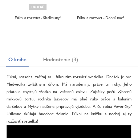
DOTLAČ
Fúkni a rozsvieť - Sladké sny!
Fúkni a rozsvieť - Dobrú noc!
O knihe
Hodnotenie (3)
Fúkni, rozsvieť, začítaj sa - fúknutím rozsvieť svetielka. Dnešok je pre
Medvedíka zvláštnym dňom. Má narodeniny, práve tri roky. Jeho
priatelia chystajú všetko na večernú oslavu. Zajačiky pečú výbornú
mrkvovú tortu, rodinka Jazvecov má plné ruky práce s balením
darčekov a Myšky nadšene pripravujú výzdobu. A čo robia Veveričky?
Usilovne skúšajú hudobné želanie. Fúkni na knižku a nechaj aj ty
rozžiariť svetielka!