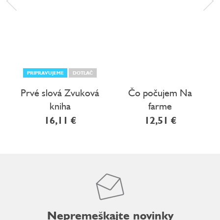
PRIPRAVUJEME
DOTLAČ
Prvé slová Zvuková
Čo počujem Na
kniha
farme
16,11 €
12,51 €
Nepremeškajte novinky