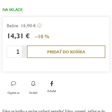
NA SKLADE
15,90 €
i
14,31 €
–10 %
Jednotková
PRIDAŤ DO KOŠÍKA
cena:
Zdieľať
Opýtať sa
Strážiť
Fúkni na knižku a nechaj rozžiariť svetielka! Fúkni, rozsvieť, začítaj sa do