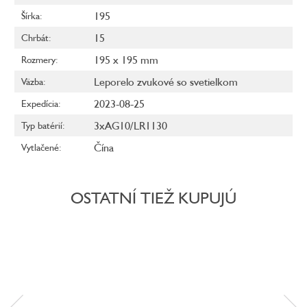
195
Šírka
:
15
Chrbát
:
195 x 195 mm
Rozmery
:
Leporelo zvukové so svetielkom
Väzba
:
2023-08-25
Expedícia
:
3xAG10/LR1130
Typ batérií
:
Čína
Vytlačené
:
OSTATNÍ TIEŽ KUPUJÚ