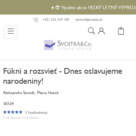
Prejsť
☀️😎 Využite akciu VEĽKÝ LETNÝ VÝPREDAJ a 
na
obsah
+421 233 329 180
obchod@svojtka.sk
N
KO
Fúkni a rozsvieť - Dnes oslavujeme
narodeniny!
Aleksandra Szmidt, Maria Hoeck
36524
3 hodnotenia
Priemerné
Podrobnosti hodnotenia
hodnotenie
produktu
je
5,0