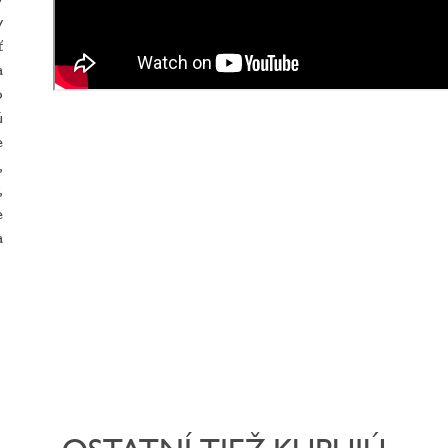
y
ť
a
o
ú
e
,
,
e
a