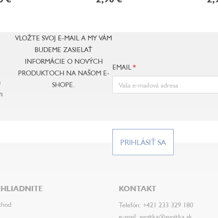
VLOŽTE SVOJ E-MAIL A MY VÁM
BUDEME ZASIELAŤ
INFORMÁCIE O NOVÝCH
EMAIL
PRODUKTOCH NA NAŠOM E-
e
SHOPE.
h
PRIHLÁSIŤ SA
HLIADNITE
KONTAKT
chod
Telefón: +421 233 329 180
e-mail: svojtka@svojtka.sk