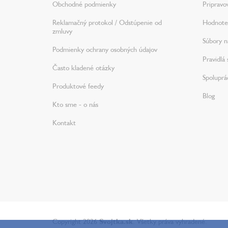
Obchodné podmienky
Pripravo
Reklamačný protokol / Odstúpenie od
Hodnote
zmluvy
Súbory na
Podmienky ochrany osobných údajov
Pravidlá 
Často kladené otázky
Spoluprá
Produktové feedy
Blog
Kto sme - o nás
Kontakt
Copyright 2026
Svojtka.sk
. Všetky práva vyhradené.