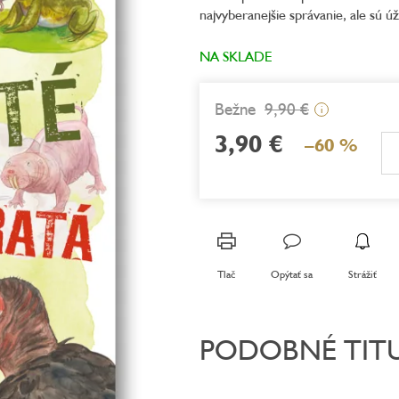
najvyberanejšie správanie, ale sú 
5,0
z
5
NA SKLADE
hviezdičiek.
9,90 €
i
3,90 €
–60 %
Jednotková
cena:
Tlač
Opýtať sa
Strážiť
PODOBNÉ TIT