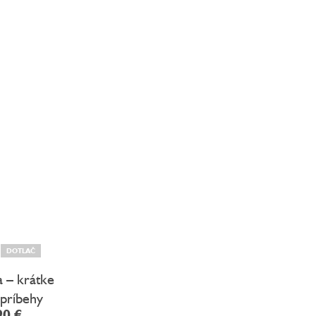
DOTLAČ
 – krátke
príbehy
90 €