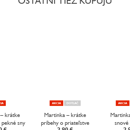
OSTATNÍ TIEŽ KUPUJÚ
IA
AKCIA
DOTLAČ
AKCIA
 – krátke
Martinka – krátke
Martinka
e pekné sny
príbehy o priateľstve
snové 
0 €
2,90 €
2,