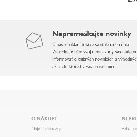
Nepremeškajte novinky
U nás v nakladateľstve sa stále niečo deje.
Zanechajte nám svoj e-mail a my vás budem
informovať o knižných novinkách a výhodnýc
akciách, ktoré by vás nemali minúť.
Z
á
p
ä
O NÁKUPE
NEPRE
t
i
Moje objednávky
Veľkoob
e