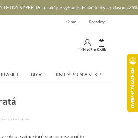
 VÝPREDAJ a nakúpte vybrané detské knihy so zľavou až 90 %...😎☀
O nás
Kontakty
Nákupný
Prihlásiť sa
Košík
Košík
 PLANET
BLOG
KNIHY PODĽA VEKU
ratá
robnosti hodnotenia
á z celého sveta, ktoré síce nemusia mať to