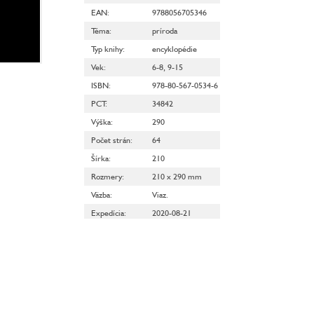
EAN
:
9788056705346
Téma
:
príroda
Typ knihy
:
encyklopédie
Vek
:
6-8
,
9-15
ISBN
:
978-80-567-0534-6
PCT
:
34842
Výška
:
290
Počet strán
:
64
Šírka
:
210
Rozmery
:
210 x 290 mm
Väzba
:
Viaz.
Expedícia
:
2020-08-21