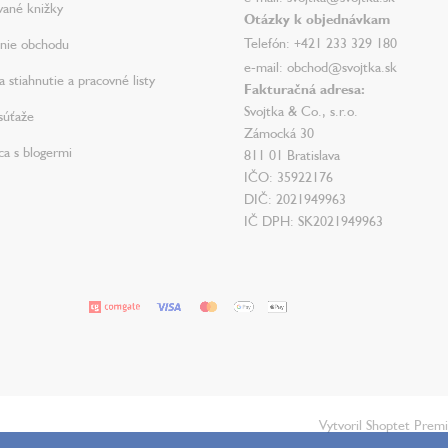
vané knižky
Otázky k objednávkam
Telefón: +421 233 329 180
nie obchodu
e-mail: obchod@svojtka.sk
 stiahnutie a pracovné listy
Fakturačná adresa:
Svojtka & Co., s.r.o.
súťaže
Zámocká 30
ca s blogermi
811 01 Bratislava
IČO: 35922176
DIČ: 2021949963
IČ DPH: SK2021949963
Vytvoril Shoptet Prem