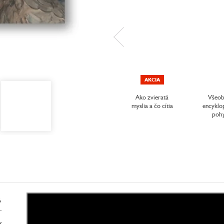
AKCIA
Ako zvieratá
Všeob
myslia a čo cítia
encyklo
poh
,
r
v