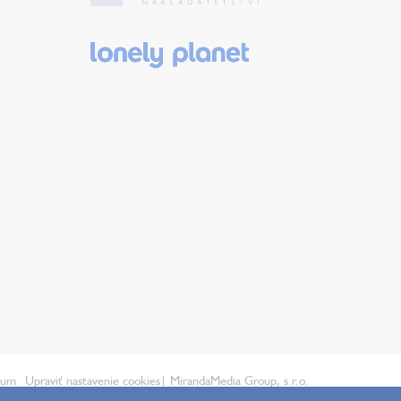
ium
Upraviť nastavenie cookies
| MirandaMedia Group, s.r.o.