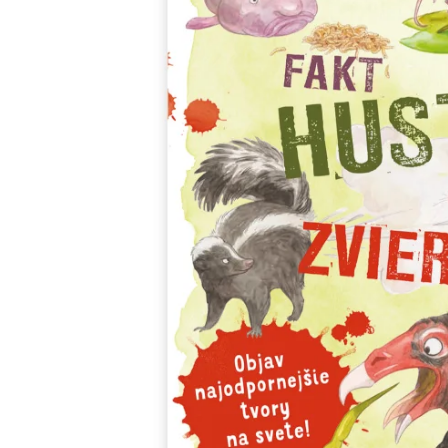
Minipédie
Aktivity / Samolepky
Rozprávky a príbehy
Lacné knihy