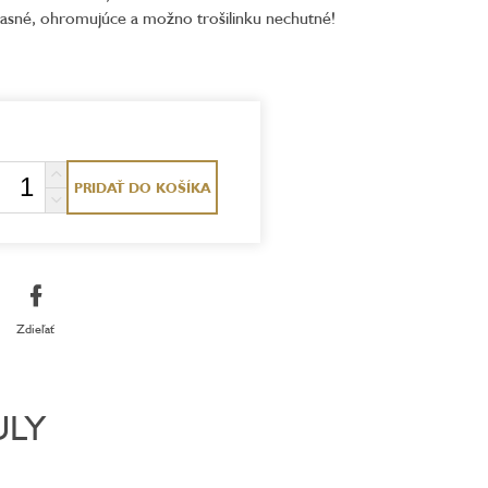
úžasné, ohromujúce a možno trošilinku nechutné!
PRIDAŤ DO KOŠÍKA
Zdieľať
ULY