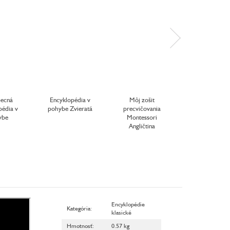
AKCIA
ecná
Encyklopédia v
Môj zošit
Počítanie
pédia v
pohybe Zvieratá
precvičovania
ybe
Montessori
Angličtina
Encyklopédie
Kategória
:
klasické
Hmotnosť
:
0.57 kg