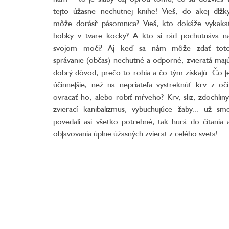
tejto úžasne nechutnej knihe! Vieš, do akej dlžk
môže dorásř pásomnica? Vieš, kto dokáže vykaka
bobky v tvare kocky? A kto si rád pochutnáva n
svojom moči? Aj keď sa nám môže zdať tot
správanie (občas) nechutné a odporné, zvieratá maj
dobrý dôvod, prečo to robia a čo tým získajú. Čo j
účinnejšie, než na nepriateľa vystreknúť krv z očí
ovracať ho, alebo robiť mŕveho? Krv, sliz, zdochliny
zvierací kanibalizmus, vybuchujúce žaby... už sm
povedali asi všetko potrebné, tak hurá do čítania 
objavovania úplne úžasných zvierat z celého sveta!