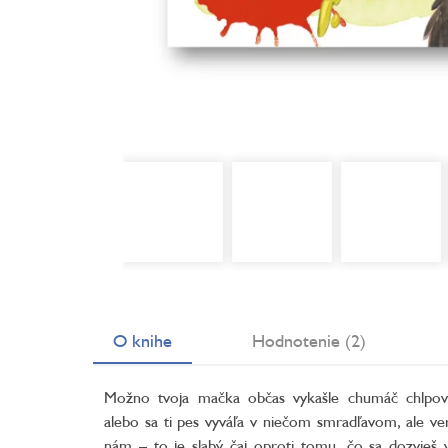
O knihe
Hodnotenie (2)
Možno tvoja mačka občas vykašle chumáč chlpov
alebo sa ti pes vyváľa v niečom smradľavom, ale ve
nám – to je slabý čaj oproti tomu, čo sa dozvieš 