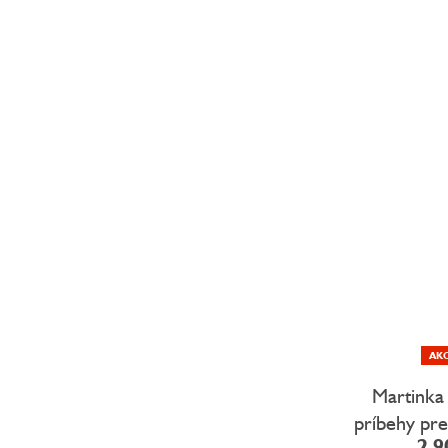
AKC
Martinka
príbehy pr
2,9