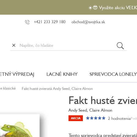
☀️😎 Využite akciu VEĽKÝ LETNÝ
+421 233 329 180
obchod@svojtka.sk
LETNÝ VÝPREDAJ
LACNÉ KNIHY
SPRIEVODCA LONELY
e klasické
Fakt husté zvieratá
Andy Seed, Claire Almon
Fakt husté zvie
Andy Seed, Claire Almon
2 hodnotenia
Pod
AKCIA
Priemerné
hodnotenie
produktu
Tento sprievodca predstaví zvierat
je