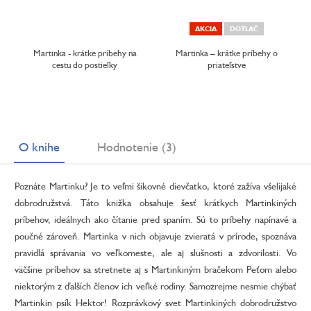
AKCIA
DOTLAČ
Martinka - krátke príbehy na
Martinka – krátke príbehy o
cestu do postieľky
priateľstve
O knihe
Hodnotenie (3)
Poznáte Martinku? Je to veľmi šikovné dievčatko, ktoré zažíva všelijaké
dobrodružstvá. Táto knižka obsahuje šesť krátkych Martinkiných
príbehov, ideálnych ako čítanie pred spaním. Sú to príbehy napínavé a
poučné zároveň. Martinka v nich objavuje zvieratá v prírode, spoznáva
pravidlá správania vo veľkomeste, ale aj slušnosti a zdvorilosti. Vo
väčšine príbehov sa stretnete aj s Martinkiným bračekom Peťom alebo
niektorým z ďalších členov ich veľké rodiny. Samozrejme nesmie chýbať
Martinkin psík Hektor! Rozprávkový svet Martinkiných dobrodružstvo