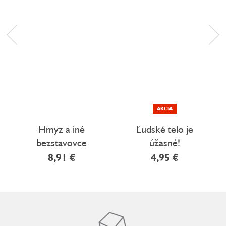
AKCIA
Hmyz a iné
Ľudské telo je
bezstavovce
úžasné!
8,91 €
4,95 €