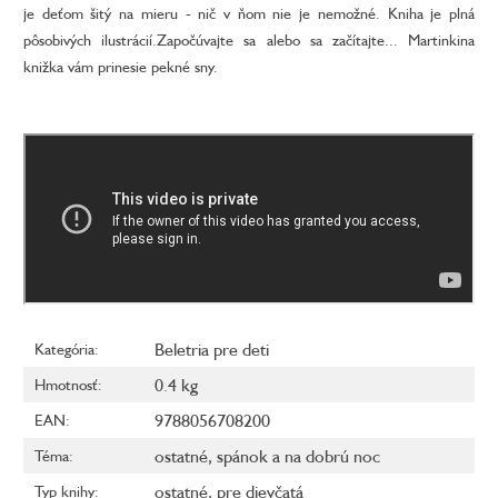
je deťom šitý na mieru - nič v ňom nie je nemožné. Kniha je plná
pôsobivých ilustrácií.Započúvajte sa alebo sa začítajte... Martinkina
knižka vám prinesie pekné sny.
Beletria pre deti
Kategória
:
0.4 kg
Hmotnosť
:
9788056708200
EAN
:
ostatné
,
spánok a na dobrú noc
Téma
:
ostatné
,
pre dievčatá
Typ knihy
: