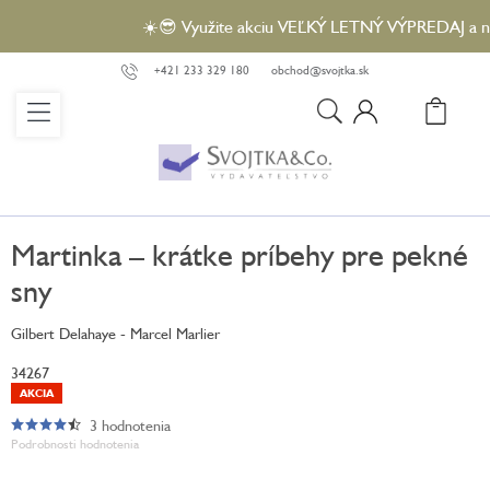
Prejsť
☀️😎 Využite akciu VEĽKÝ LETNÝ VÝPREDAJ a nakúp
na
obsah
+421 233 329 180
obchod@svojtka.sk
N
KO
Martinka – krátke príbehy pre pekné
sny
Gilbert Delahaye - Marcel Marlier
34267
AKCIA
3 hodnotenia
Priemerné
Podrobnosti hodnotenia
hodnotenie
produktu
je