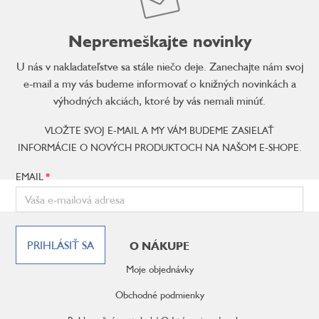
Nepremeškajte novinky
U nás v nakladateľstve sa stále niečo deje. Zanechajte nám svoj
e-mail a my vás budeme informovať o knižných novinkách a
výhodných akciách, ktoré by vás nemali minúť.
VLOŽTE SVOJ E-MAIL A MY VÁM BUDEME ZASIELAŤ
INFORMÁCIE O NOVÝCH PRODUKTOCH NA NAŠOM E-SHOPE.
EMAIL
Z
á
PRIHLÁSIŤ SA
O NÁKUPE
p
ä
Moje objednávky
t
i
Obchodné podmienky
e