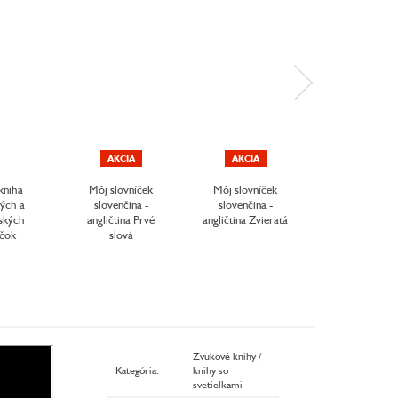
AKCIA
AKCIA
kniha
Môj slovníček
Môj slovníček
Planéta Ze
kých a
slovenčina -
slovenčina -
zvuková knih
ských
angličtina Prvé
angličtina Zvieratá
íčok
slová
Zvukové knihy /
Kategória
:
knihy so
svetielkami