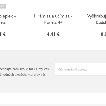
LAČ
lepiek -
Hrám sa a učím sa -
Vyškrabuj
rma
Farma 4+
Ľuds
1 €
4,41 €
8,
anechajte nám svoj e-mail a my vás
ýhodných akciách, ktoré by vás