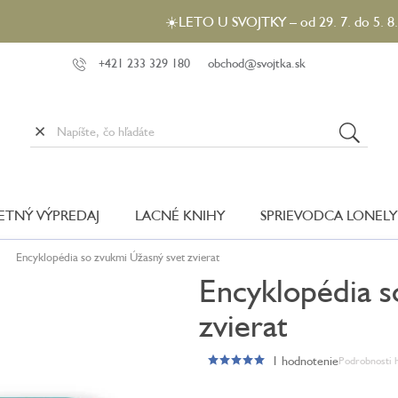
☀️LETO U SVOJTKY – od 29. 7. do 5. 8. 2026 môž
+421 233 329 180
obchod@svojtka.sk
LETNÝ VÝPREDAJ
LACNÉ KNIHY
SPRIEVODCA LONELY
Encyklopédia so zvukmi Úžasný svet zvierat
Encyklopédia s
zvierat
1 hodnotenie
Podrobnosti 
Priemerné
hodnotenie
produktu