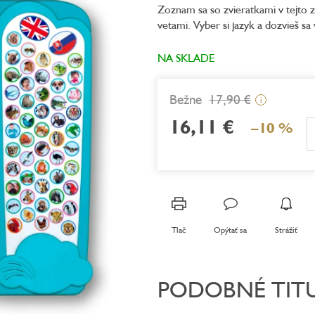
Zoznam sa so zvieratkami v tejto 
je
vetami. Vyber si jazyk a dozvieš sa 
5,0
z
5
NA SKLADE
hviezdičiek.
17,90 €
i
16,11 €
–10 %
Jednotková
cena:
Tlač
Opýtať sa
Strážiť
PODOBNÉ TIT