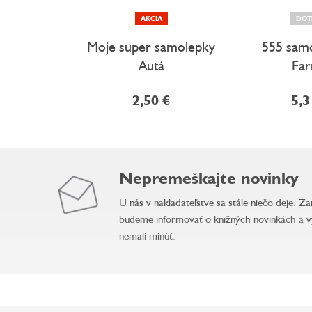
AKCIA
DOT
Moje super samolepky
555 samo
Autá
Fa
2,50 €
5,3
Nepremeškajte novinky
U nás v nakladateľstve sa stále niečo deje. Z
budeme informovať o knižných novinkách a v
nemali minúť.