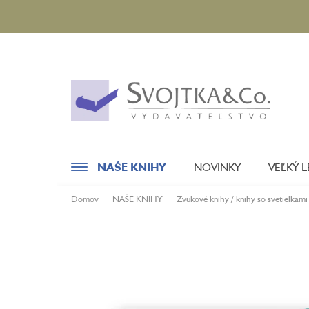
Prejsť
na
obsah
NAŠE KNIHY
NOVINKY
VEĽKÝ 
Domov
NAŠE KNIHY
Zvukové knihy / knihy so svetielkami
Novinky