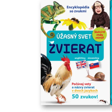
Minipédie
Aktivity / Samolepky
Rozprávky a príbehy
Lacné knihy