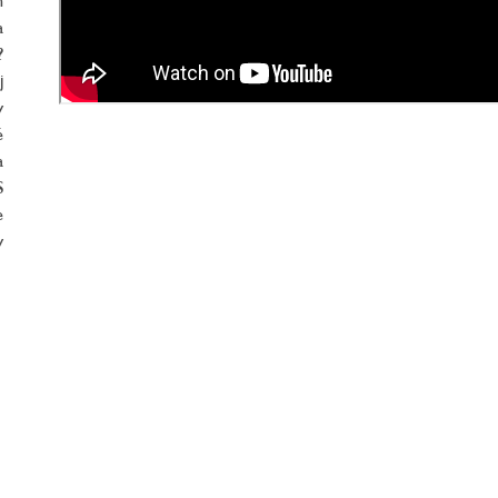
a
?
j
y
é
a
S
e
v