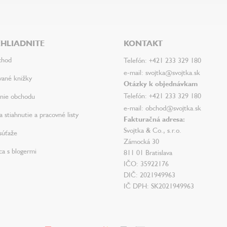
HLIADNITE
KONTAKT
chod
Telefón: +421 233 329 180
e-mail: svojtka@svojtka.sk
vané knižky
Otázky k objednávkam
Telefón: +421 233 329 180
nie obchodu
e-mail: obchod@svojtka.sk
 stiahnutie a pracovné listy
Fakturačná adresa:
Svojtka & Co., s.r.o.
súťaže
Zámocká 30
ca s blogermi
811 01 Bratislava
IČO: 35922176
DIČ: 2021949963
IČ DPH: SK2021949963