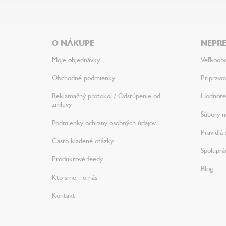
Z
á
p
ä
O NÁKUPE
NEPRE
t
i
Moje objednávky
Veľkoob
e
Obchodné podmienky
Pripravo
Reklamačný protokol / Odstúpenie od
Hodnote
zmluvy
Súbory na
Podmienky ochrany osobných údajov
Pravidlá 
Často kladené otázky
Spoluprá
Produktové feedy
Blog
Kto sme - o nás
Kontakt