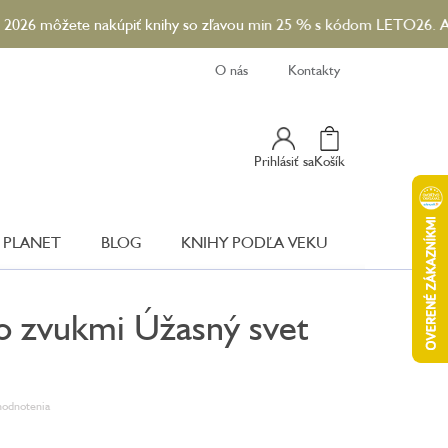
ete nakúpiť knihy so zľavou min 25 % s kódom LETO26. A ku každe
O nás
Kontakty
Nákupný
Prihlásiť sa
Košík
Košík
 PLANET
BLOG
KNIHY PODĽA VEKU
o zvukmi Úžasný svet
hodnotenia