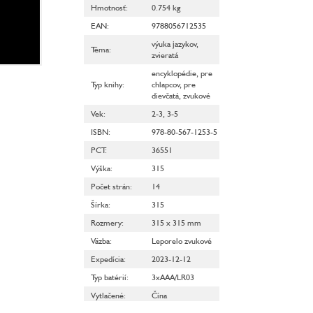
Hmotnosť
:
0.754 kg
EAN
:
9788056712535
výuka jazykov
,
Téma
:
zvieratá
encyklopédie
,
pre
Typ knihy
:
chlapcov
,
pre
dievčatá
,
zvukové
Vek
:
2-3
,
3-5
ISBN
:
978-80-567-1253-5
PCT
:
36551
Výška
:
315
Počet strán
:
14
Šírka
:
315
Rozmery
:
315 x 315 mm
Väzba
:
Leporelo zvukové
Expedícia
:
2023-12-12
Typ batérií
:
3xAAA/LR03
Vytlačené
:
Čína