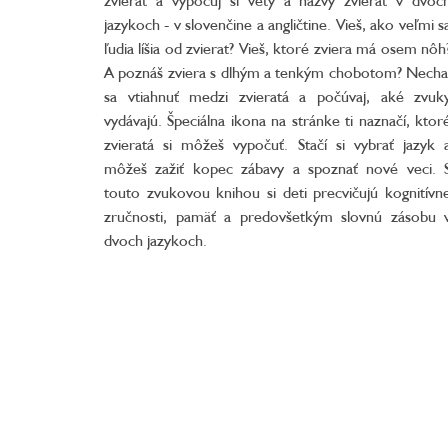
jazykoch - v slovenčine a angličtine. Vieš, ako veľmi s
ľudia líšia od zvierat? Vieš, ktoré zviera má osem nôh
A poznáš zviera s dlhým a tenkým chobotom? Necha
sa vtiahnuť medzi zvieratá a počúvaj, aké zvuk
vydávajú. Špeciálna ikona na stránke ti naznačí, ktor
zvieratá si môžeš vypočuť. Stačí si vybrať jazyk 
môžeš zažiť kopec zábavy a spoznať nové veci. 
touto zvukovou knihou si deti precvičujú kognitívn
zručnosti, pamäť a predovšetkým slovnú zásobu 
dvoch jazykoch.