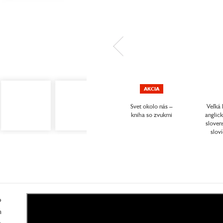
AKCIA
Svet okolo nás –
Veľká 
kniha so zvukmi
anglic
sloven
slov
o
h
h