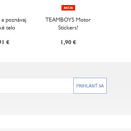
AKCIA
D
 a poznávaj
TEAMBOYS Motor
Prvých 10
ké telo
Stickers!
áut a vše
so sa
91 €
1,90 €
8
PRIHLÁSIŤ SA