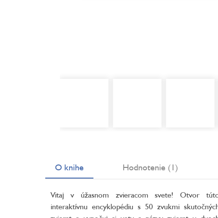
O knihe
Hodnotenie (1)
Vitaj v úžasnom zvieracom svete! Otvor tút
interaktívnu encyklopédiu s 50 zvukmi skutočnýc
zvierat a vypočuj si vety a názvy zvierat v dvoc