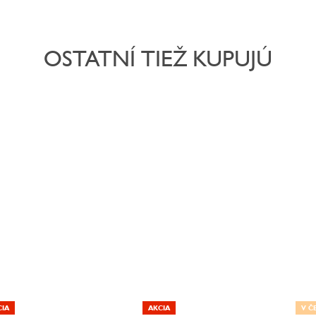
OSTATNÍ TIEŽ KUPUJÚ
CIA
AKCIA
V Č