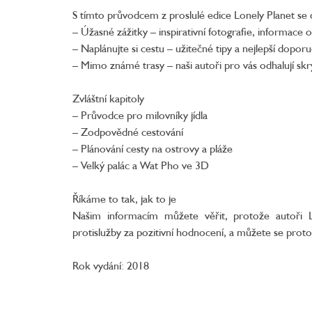
S tímto průvodcem z proslulé edice Lonely Planet se
– Úžasné zážitky – inspirativní fotografie, informace o
– Naplánujte si cestu – užitečné tipy a nejlepší dopor
– Mimo známé trasy – naši autoři pro vás odhalují sk
Zvláštní kapitoly
– Průvodce pro milovníky jídla
– Zodpovědné cestování
– Plánování cesty na ostrovy a pláže
– Velký palác a Wat Pho ve 3D
Říkáme to tak, jak to je
Našim informacím můžete věřit, protože autoři L
protislužby za pozitivní hodnocení, a můžete se proto
Rok vydání: 2018