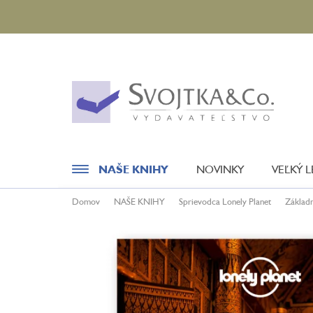
Prejsť
na
obsah
NAŠE KNIHY
NOVINKY
VEĽKÝ 
Domov
NAŠE KNIHY
Sprievodca Lonely Planet
Základ
Novinky