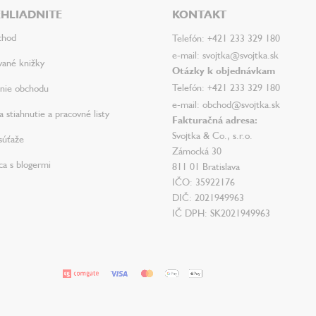
HLIADNITE
KONTAKT
chod
Telefón: +421 233 329 180
e-mail: svojtka@svojtka.sk
vané knižky
Otázky k objednávkam
Telefón: +421 233 329 180
nie obchodu
e-mail: obchod@svojtka.sk
 stiahnutie a pracovné listy
Fakturačná adresa:
Svojtka & Co., s.r.o.
súťaže
Zámocká 30
ca s blogermi
811 01 Bratislava
IČO: 35922176
DIČ: 2021949963
IČ DPH: SK2021949963