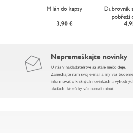
Milán do kapsy
Dubrovník 
pobřeží 
3,90 €
4,9
Nepremeškajte novinky
U nás v nakladateľstve sa stále niečo deje.
Zanechajte nám svoj e-mail a my vás budem
informovať o knižných novinkách a výhodnýc
akciách, ktoré by vás nemali minúť.
Z
á
p