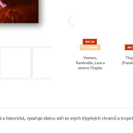
AKCIA
V ČEŠTINE
AKC
Vietnam,
Thaj
Kambodža, Laos a
(Pozná
severní Thajsko
á a historická, vyzařuje zlatou záři ze svých třpytivých chrámů a tropic