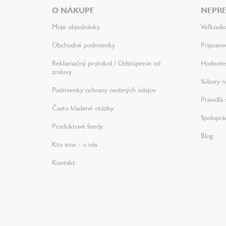
ä
O NÁKUPE
NEPRE
t
i
Moje objednávky
Veľkoob
e
Obchodné podmienky
Pripravo
Reklamačný protokol / Odstúpenie od
Hodnote
zmluvy
Súbory na
Podmienky ochrany osobných údajov
Pravidlá 
Často kladené otázky
Spoluprá
Produktové feedy
Blog
Kto sme - o nás
Kontakt