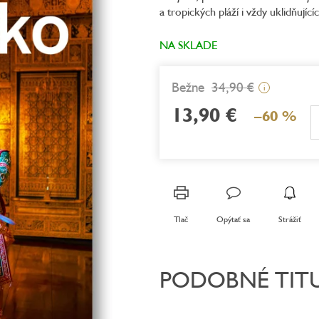
a tropických pláží i vždy uklidňujíc
0,0
z
5
NA SKLADE
hviezdičiek.
34,90 €
i
13,90 €
–60 %
Jednotková
cena:
Tlač
Opýtať sa
Strážiť
PODOBNÉ TIT