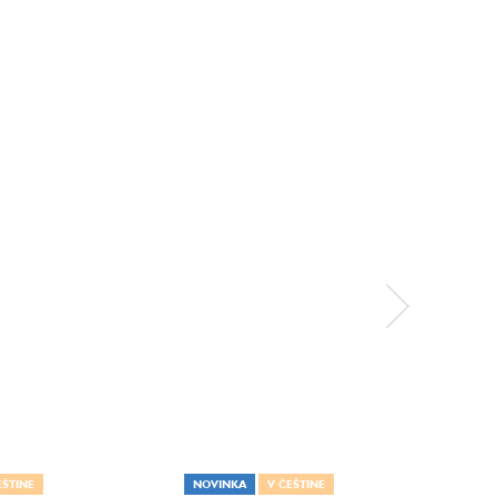
EŠTINE
NOVINKA
V ČEŠTINE