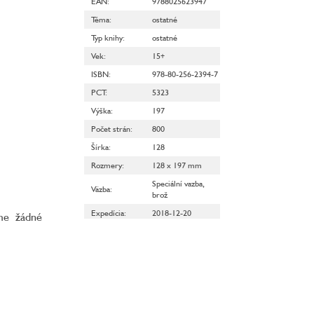
EAN
:
9788025623947
Téma
:
ostatné
Typ knihy
:
ostatné
Vek
:
15+
ISBN
:
978-80-256-2394-7
PCT
:
5323
Výška
:
197
Počet strán
:
800
Šírka
:
128
Rozmery
:
128 x 197 mm
Speciální vazba,
Väzba
:
brož
Expedícia
:
2018-12-20
áme žádné