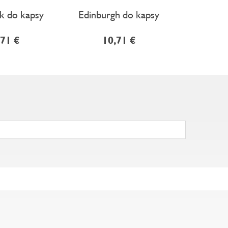
k do kapsy
Edinburgh do kapsy
Krakov
,71 €
10,71 €
3