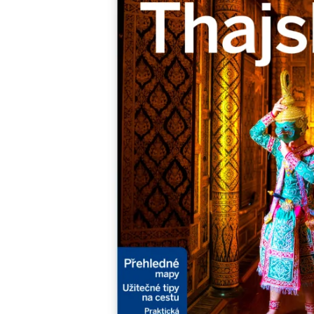
Minipédie
Aktivity / Samolepky
Rozprávky a príbehy
Lacné knihy