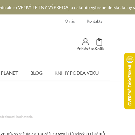
 VEĽKÝ LETNÝ VÝPREDAJ a nakúpte vybrané detské knihy so zľavou 
O nás
Kontakty
Nákupný
Prihlásiť sa
Košík
Košík
 PLANET
BLOG
KNIHY PODĽA VEKU
odrobnosti hodnotenia
í země, vyzařuje zlatou záři ze svých třpytivých chrámů