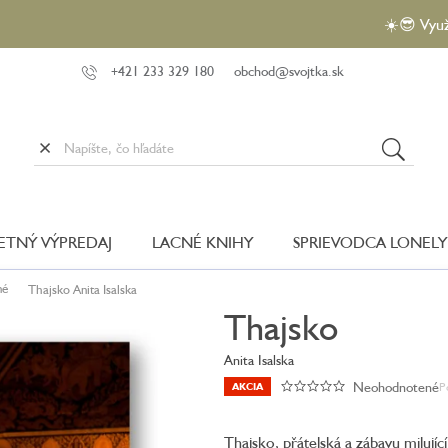
☀️😎 Využite akciu
+421 233 329 180
obchod@svojtka.sk
LETNÝ VÝPREDAJ
LACNÉ KNIHY
SPRIEVODCA LONELY
né
Thajsko
Anita Isalska
Thajsko
Anita Isalska
Neohodnotené
P
AKCIA
Priemerné
hodnotenie
produktu
Thajsko, přátelská a zábavu milujíc
je