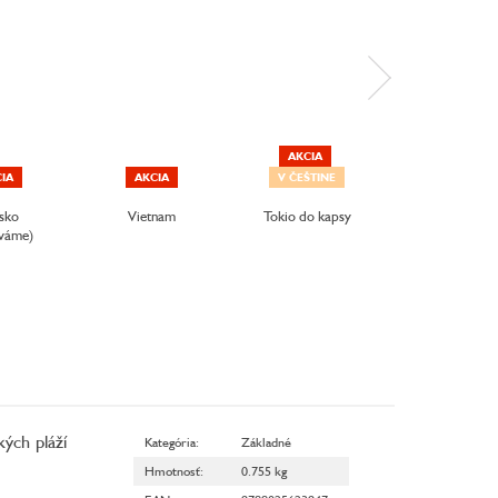
AKCIA
NOVINKA
IA
AKCIA
V ČEŠTINE
V ČEŠTINE
sko
Vietnam
Tokio do kapsy
Vietnam
váme)
kých pláží
Kategória
:
Základné
Hmotnosť
:
0.755 kg