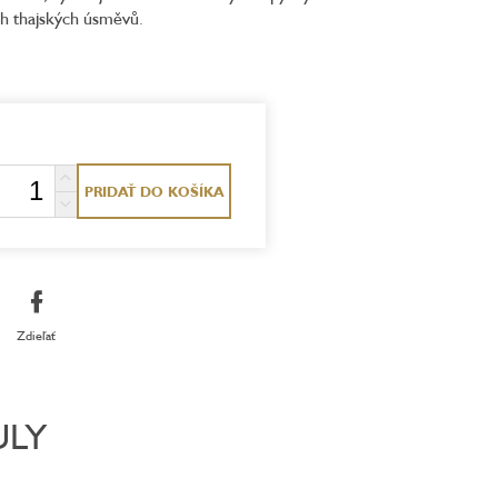
ích thajských úsměvů.
PRIDAŤ DO KOŠÍKA
Zdieľať
ULY