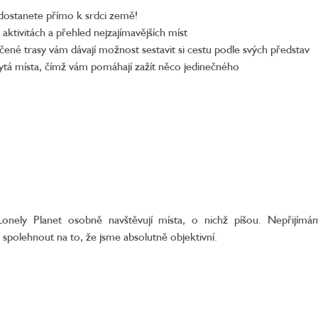
 dostanete přímo k srdci země!
 aktivitách a přehled nejzajímavějších míst
učené trasy vám dávají možnost sestavit si cestu podle svých představ
rytá místa, čímž vám pomáhají zažít něco jedinečného
onely Planet osobně navštěvují místa, o nichž píšou. Nepřijím
 spolehnout na to, že jsme absolutně objektivní.