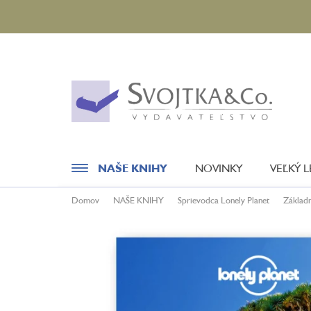
Prejsť
na
obsah
NAŠE KNIHY
NOVINKY
VEĽKÝ 
Domov
NAŠE KNIHY
Sprievodca Lonely Planet
Základ
Novinky