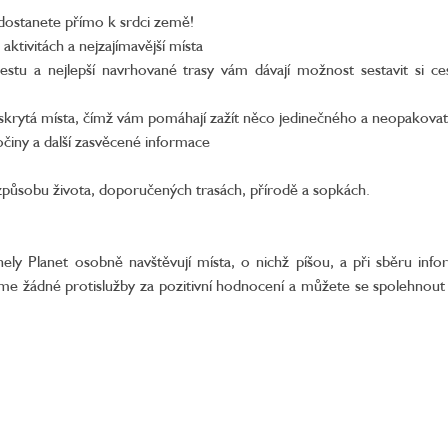
 dostanete přímo k srdci země!
 aktivitách a nejzajímavější místa
cestu a nejlepší navrhované trasy vám dávají možnost sestavit si ce
í skrytá místa, čímž vám pomáhají zažít něco jedinečného a neopakova
očiny a další zasvěcené informace
 způsobu života, doporučených trasách, přírodě a sopkách.
ly Planet osobně navštěvují místa, o nichž píšou, a při sběru info
me žádné protislužby za pozitivní hodnocení a můžete se spolehnout 