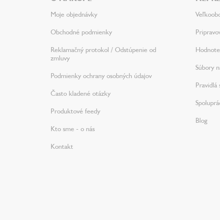
i
Moje objednávky
Veľkoob
e
Obchodné podmienky
Pripravo
Reklamačný protokol / Odstúpenie od
Hodnote
zmluvy
Súbory na
Podmienky ochrany osobných údajov
Pravidlá 
Často kladené otázky
Spoluprá
Produktové feedy
Blog
Kto sme - o nás
Kontakt