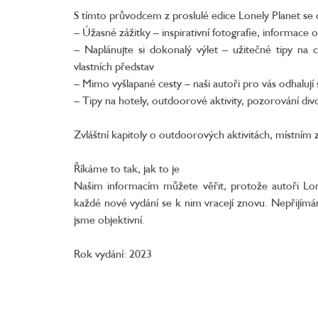
S tímto průvodcem z proslulé edice Lonely Planet se
– Úžasné zážitky – inspirativní fotografie, informace o
– Naplánujte si dokonalý výlet – užitečné tipy na 
vlastních představ
– Mimo vyšlapané cesty – naši autoři pro vás odhaluj
– Tipy na hotely, outdoorové aktivity, pozorování div
Zvláštní kapitoly o outdoorových aktivitách, místním
Říkáme to tak, jak to je
Našim informacím můžete věřit, protože autoři Lone
každé nové vydání se k nim vracejí znovu. Nepřijímá
jsme objektivní.
Rok vydání: 2023