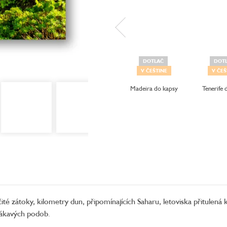
DOTLAČ
DOT
V ČEŠTINE
V ČEŠ
Madeira do kapsy
Tenerife 
čité zátoky, kilometry dun, připomínajících Saharu, letoviska přitulená 
lákavých podob.