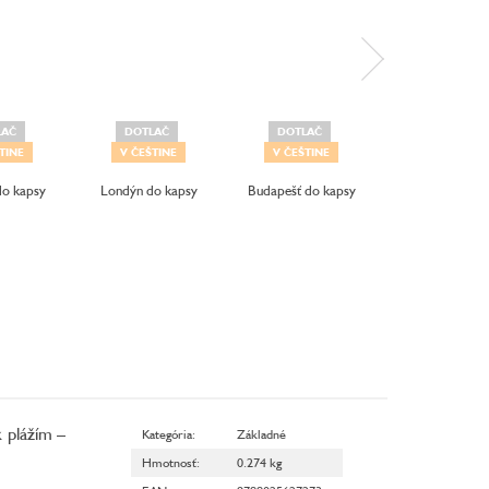
LAČ
DOTLAČ
DOTLAČ
TINE
V ČEŠTINE
V ČEŠTINE
V ČEŠTINE
do kapsy
Londýn do kapsy
Budapešť do kapsy
Porto do kap
k plážím –
Kategória
:
Základné
Hmotnosť
:
0.274 kg