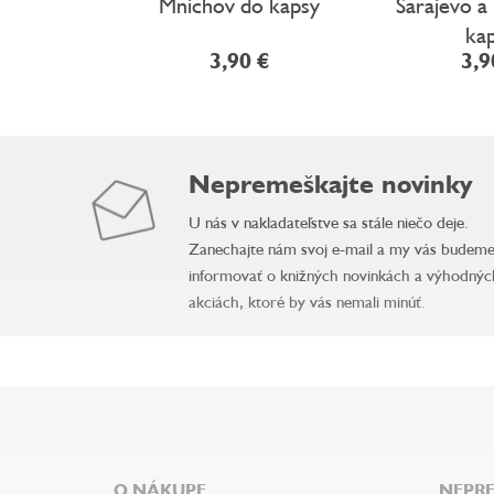
Mnichov do kapsy
Sarajevo a
ka
3,90 €
3,9
Nepremeškajte novinky
U nás v nakladateľstve sa stále niečo deje.
Zanechajte nám svoj e-mail a my vás budem
informovať o knižných novinkách a výhodnýc
akciách, ktoré by vás nemali minúť.
Z
á
p
ä
O NÁKUPE
NEPRE
t