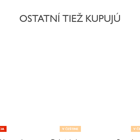
OSTATNÍ TIEŽ KUPUJÚ
CIA
V ČEŠTINE
V Č