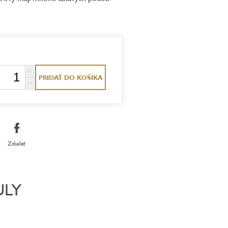
ezdičiek.
PRIDAŤ DO KOŠÍKA
Zdieľať
ULY