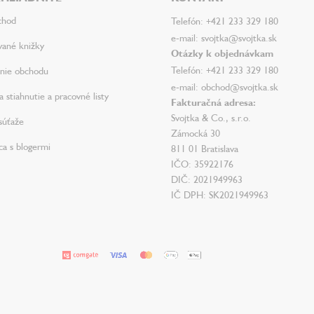
chod
Telefón: +421 233 329 180
e-mail: svojtka@svojtka.sk
vané knižky
Otázky k objednávkam
Telefón: +421 233 329 180
nie obchodu
e-mail: obchod@svojtka.sk
 stiahnutie a pracovné listy
Fakturačná adresa:
Svojtka & Co., s.r.o.
súťaže
Zámocká 30
ca s blogermi
811 01 Bratislava
IČO: 35922176
DIČ: 2021949963
IČ DPH: SK2021949963