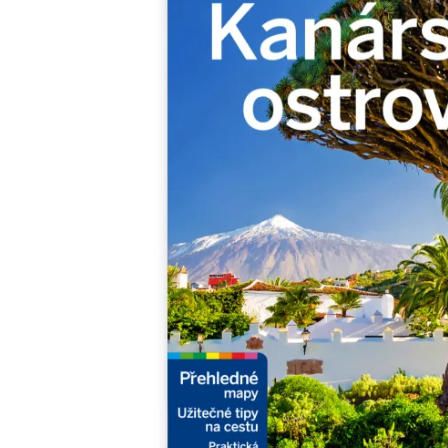
Minipédie
Aktivity / Samolepky
Rozprávky a príbehy
Lacné knihy