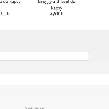
a do kapsy
Bruggy a Brusel do
Lisabo
kapsy
,71 €
3,90 €
8
Navštívte tiež