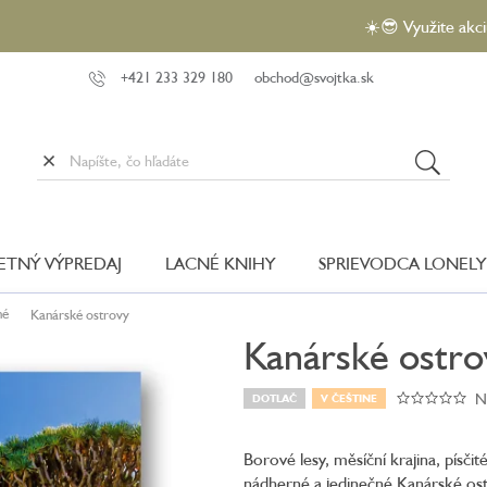
☀️😎 Využite akciu VEĽKÝ
+421 233 329 180
obchod@svojtka.sk
LETNÝ VÝPREDAJ
LACNÉ KNIHY
SPRIEVODCA LONELY
né
Kanárské ostrovy
Kanárské ostro
N
DOTLAČ
V ČEŠTINE
Pr
ho
pr
Borové lesy, měsíční krajina, písčit
je
nádherné a jedinečné Kanárské os
0,0