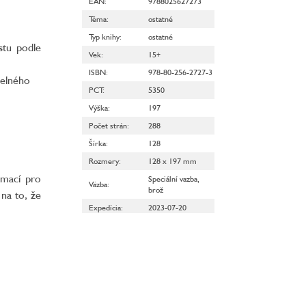
EAN
:
9788025627273
Téma
:
ostatné
Typ knihy
:
ostatné
stu podle
Vek
:
15+
ISBN
:
978-80-256-2727-3
telného
PCT
:
5350
Výška
:
197
Počet strán
:
288
Šírka
:
128
Rozmery
:
128 x 197 mm
rmací pro
Speciální vazba,
Väzba
:
brož
na to, že
Expedícia
:
2023-07-20