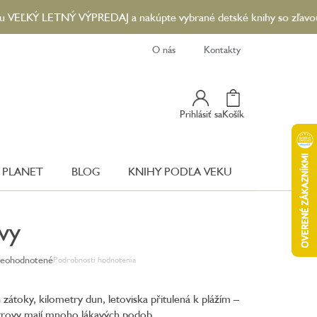
 LETNÝ VÝPREDAJ a nakúpte vybrané detské knihy so zľavou až 90 %
O nás
Kontakty
Nákupný
Prihlásiť sa
Košík
Košík
 PLANET
BLOG
KNIHY PODĽA VEKU
vy
eohodnotené
Podrobnosti hodnotenia
iemerné
dnotenie
oduktu
é zátoky, kilometry dun, letoviska přitulená k plážím –
trovy mají mnoho lákavých podob.