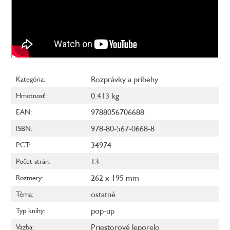
Rozprávky a príbehy
Kategória
:
0.413 kg
Hmotnosť
:
9788056706688
EAN
:
978-80-567-0668-8
ISBN
:
34974
PCT
:
13
Počet strán
:
262 x 195 mm
Rozmery
:
ostatné
Téma
:
pop-up
Typ knihy
:
Priestorové leporelo
Väzba
: