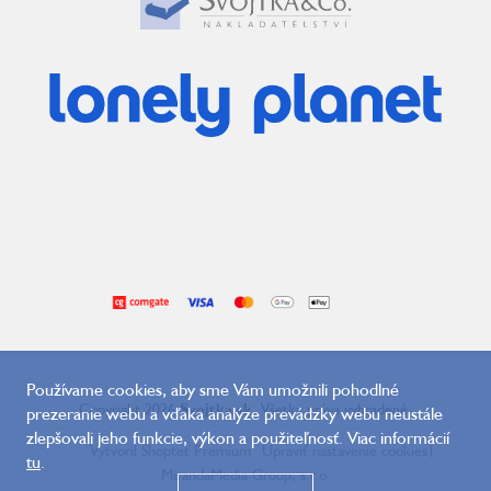
Používame cookies, aby sme Vám umožnili pohodlné
Copyright 2026
Svojtka.sk
. Všetky práva vyhradené.
prezeranie webu a vďaka analýze prevádzky webu neustále
zlepšovali jeho funkcie, výkon a použiteľnosť. Viac informácií
Vytvoril Shoptet Premium
Upraviť nastavenie cookies
|
tu
.
MirandaMedia Group, s.r.o.