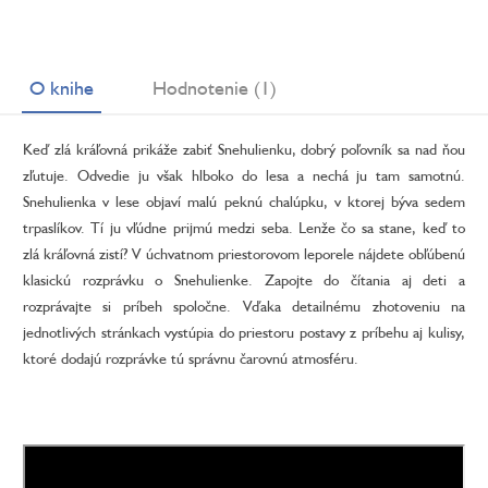
O knihe
Hodnotenie (1)
Keď zlá kráľovná prikáže zabiť Snehulienku, dobrý poľovník sa nad ňou
zľutuje. Odvedie ju však hlboko do lesa a nechá ju tam samotnú.
Snehulienka v lese objaví malú peknú chalúpku, v ktorej býva sedem
trpaslíkov. Tí ju vľúdne prijmú medzi seba. Lenže čo sa stane, keď to
zlá kráľovná zistí? V úchvatnom priestorovom leporele nájdete obľúbenú
klasickú rozprávku o Snehulienke. Zapojte do čítania aj deti a
rozprávajte si príbeh spoločne. Vďaka detailnému zhotoveniu na
jednotlivých stránkach vystúpia do priestoru postavy z príbehu aj kulisy,
ktoré dodajú rozprávke tú správnu čarovnú atmosféru.