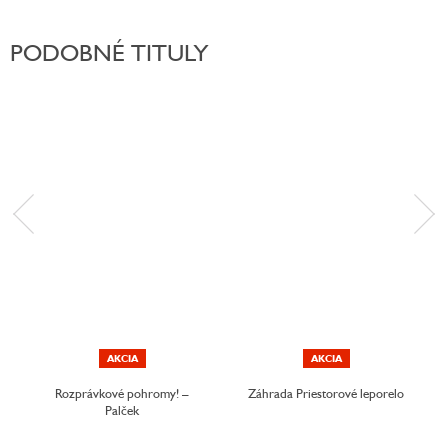
PODOBNÉ TITULY
AKCIA
AKCIA
Rozprávkové pohromy! –
Záhrada Priestorové leporelo
Palček