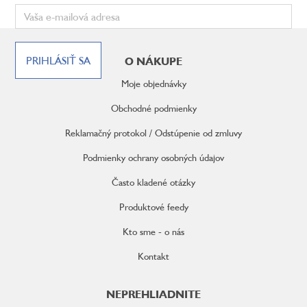
Z
á
PRIHLÁSIŤ SA
O NÁKUPE
p
ä
Moje objednávky
t
i
Obchodné podmienky
e
Reklamačný protokol / Odstúpenie od zmluvy
Podmienky ochrany osobných údajov
Často kladené otázky
Produktové feedy
Kto sme - o nás
Kontakt
NEPREHLIADNITE