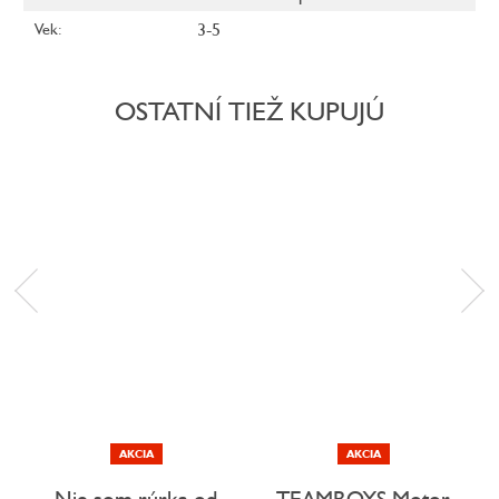
3-5
Vek
:
OSTATNÍ TIEŽ KUPUJÚ
AKCIA
AKCIA
Nie som rúrka od
TEAMBOYS Motor