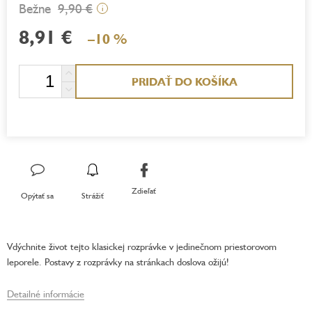
9,90 €
i
8,91 €
–10 %
Jednotková
PRIDAŤ DO KOŠÍKA
cena:
Zdieľať
Opýtať sa
Strážiť
Vdýchnite život tejto klasickej rozprávke v jedinečnom priestorovom
leporele. Postavy z rozprávky na stránkach doslova ožijú!
Detailné informácie