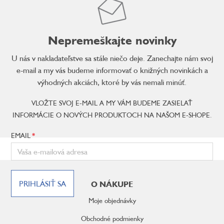
Nepremeškajte novinky
U nás v nakladateľstve sa stále niečo deje. Zanechajte nám svoj
e-mail a my vás budeme informovať o knižných novinkách a
výhodných akciách, ktoré by vás nemali minúť.
VLOŽTE SVOJ E-MAIL A MY VÁM BUDEME ZASIELAŤ
INFORMÁCIE O NOVÝCH PRODUKTOCH NA NAŠOM E-SHOPE.
EMAIL
Z
á
PRIHLÁSIŤ SA
O NÁKUPE
p
ä
Moje objednávky
t
i
Obchodné podmienky