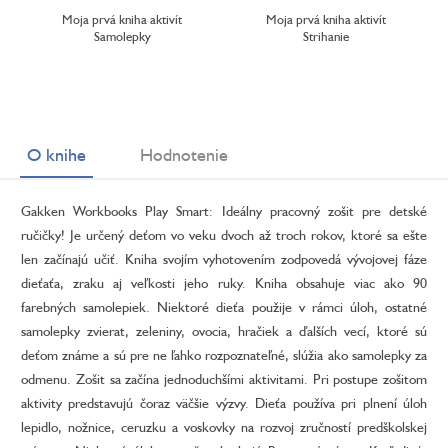
Moja prvá kniha aktivít
Moja prvá kniha aktivít
Samolepky
Strihanie
O knihe
Hodnotenie
Gakken Workbooks Play Smart: Ideálny pracovný zošit pre detské
ručičky! Je určený deťom vo veku dvoch až troch rokov, ktoré sa ešte
len začínajú učiť. Kniha svojím vyhotovením zodpovedá vývojovej fáze
dieťaťa, zraku aj veľkosti jeho ruky. Kniha obsahuje viac ako 90
farebných samolepiek. Niektoré dieťa použije v rámci úloh, ostatné
samolepky zvierat, zeleniny, ovocia, hračiek a ďalších vecí, ktoré sú
deťom známe a sú pre ne ľahko rozpoznateľné, slúžia ako samolepky za
odmenu. Zošit sa začína jednoduchšími aktivitami. Pri postupe zošitom
aktivity predstavujú čoraz väčšie výzvy. Dieťa používa pri plnení úloh
lepidlo, nožnice, ceruzku a voskovky na rozvoj zručností predškolskej