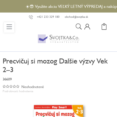
Prejsť
☀️😎 Využite akciu VEĽKÝ LETNÝ VÝPREDAJ a nakúpte v
na
obsah
+421 233 329 180
obchod@svojtka.sk
N
KO
Precvičuj si mozog Dalšie výzvy Vek
2–3
36609
Neohodnotené
Priemerné
Podrobnosti hodnotenia
hodnotenie
produktu
je
0,0
z
5