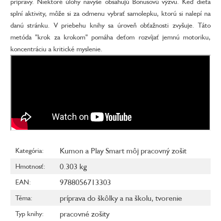
prípravy. Niektoré úlohy navyše obsahujú Bonusovú výzvu. Keď dieťa
splní aktivity, môže si za odmenu vybrať samolepku, ktorú si nalepí na
danú stránku. V priebehu knihy sa úroveň obťažnosti zvyšuje. Táto
metóda "krok za krokom" pomáha deťom rozvíjať jemnú motoriku,
koncentráciu a kritické myslenie.
Kumon a Play Smart môj pracovný zošit
Kategória
:
0.303 kg
Hmotnosť
:
9788056713303
EAN
:
príprava do škôlky a na školu
,
tvorenie
Téma
:
pracovné zošity
Typ knihy
: