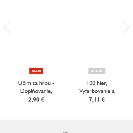
AKCIA
DOTLAČ
Učím sa hrou -
100 hier,
Doplňovanie,
Vyfarbovanie a
vyfarbovanie a
spájanie 3+
2,90 €
7,11 €
ďalšie úlohy