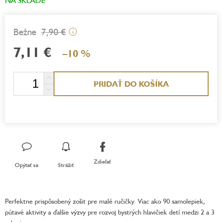
7,90 €
i
7,11 €
–10 %
Jednotková
PRIDAŤ DO KOŠÍKA
cena:
Zdieľať
Opýtať sa
Strážiť
Perfektne prispôsobený zošit pre malé ručičky. Viac ako 90 samolepiek,
pútavé aktivity a ďalšie výzvy pre rozvoj bystrých hlavičiek detí medzi 2 a 3