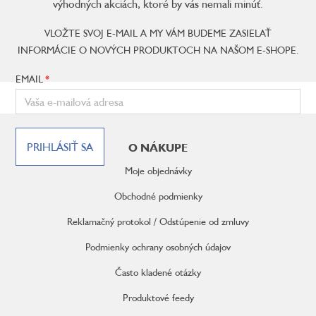
výhodných akciách, ktoré by vás nemali minúť.
VLOŽTE SVOJ E-MAIL A MY VÁM BUDEME ZASIELAŤ
INFORMÁCIE O NOVÝCH PRODUKTOCH NA NAŠOM E-SHOPE.
EMAIL
Z
á
PRIHLÁSIŤ SA
O NÁKUPE
p
ä
Moje objednávky
t
i
Obchodné podmienky
e
Reklamačný protokol / Odstúpenie od zmluvy
Podmienky ochrany osobných údajov
Často kladené otázky
Produktové feedy