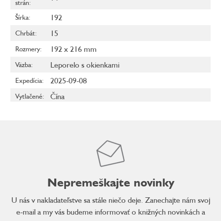
strán
:
192
Šírka
:
15
Chrbát
:
192 x 216 mm
Rozmery
:
Leporelo s okienkami
Väzba
:
2025-09-08
Expedícia
:
Čína
Vytlačené
:
Nepremeškajte novinky
U nás v nakladateľstve sa stále niečo deje. Zanechajte nám svoj
e-mail a my vás budeme informovať o knižných novinkách a