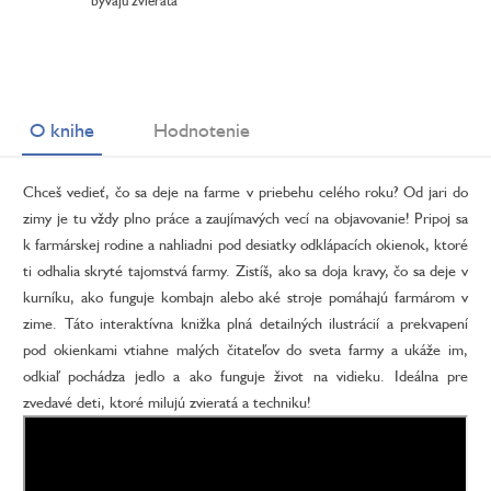
bývajú zvieratá
O knihe
Hodnotenie
Chceš vedieť, čo sa deje na farme v priebehu celého roku? Od jari do
zimy je tu vždy plno práce a zaujímavých vecí na objavovanie! Pripoj sa
k farmárskej rodine a nahliadni pod desiatky odklápacích okienok, ktoré
ti odhalia skryté tajomstvá farmy. Zistíš, ako sa doja kravy, čo sa deje v
kurníku, ako funguje kombajn alebo aké stroje pomáhajú farmárom v
zime. Táto interaktívna knižka plná detailných ilustrácií a prekvapení
pod okienkami vtiahne malých čitateľov do sveta farmy a ukáže im,
odkiaľ pochádza jedlo a ako funguje život na vidieku. Ideálna pre
zvedavé deti, ktoré milujú zvieratá a techniku!