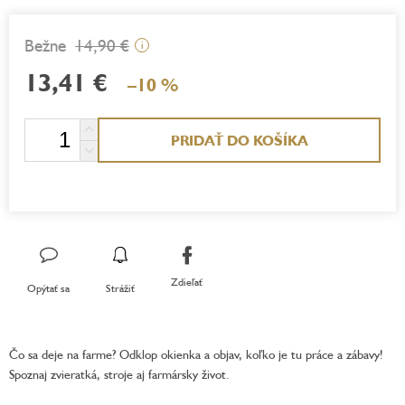
14,90 €
i
13,41 €
–10 %
Jednotková
PRIDAŤ DO KOŠÍKA
cena:
Zdieľať
Opýtať sa
Strážiť
Čo sa deje na farme? Odklop okienka a objav, koľko je tu práce a zábavy!
Spoznaj zvieratká, stroje aj farmársky život.