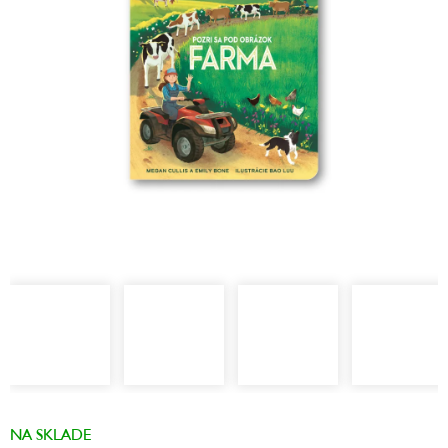
hviezdičiek.
NA SKLADE