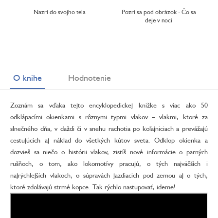
Nazri do svojho tela
Pozri sa pod obrázok - Čo sa
deje v noci
O knihe
Hodnotenie
Zoznám sa vďaka tejto encyklopedickej knižke s viac ako 50
odklápacími okienkami s rôznymi typmi vlakov – vlakmi, ktoré za
slnečného dňa, v daždi či v snehu rachotia po koľajniciach a prevážajú
cestujúcich aj náklad do všetkých kútov sveta. Odklop okienka a
dozvieš sa niečo o histórii vlakov, zistíš nové informácie o parných
rušňoch, o tom, ako lokomotívy pracujú, o tých najväčších i
najrýchlejších vlakoch, o súpravách jazdiacich pod zemou aj o tých,
ktoré zdolávajú strmé kopce. Tak rýchlo nastupovať, ideme!