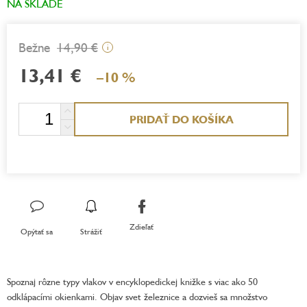
NA SKLADE
14,90 €
i
13,41 €
–10 %
Jednotková
PRIDAŤ DO KOŠÍKA
cena:
Zdieľať
Opýtať sa
Strážiť
Spoznaj rôzne typy vlakov v encyklopedickej knižke s viac ako 50
odklápacími okienkami. Objav svet železnice a dozvieš sa množstvo