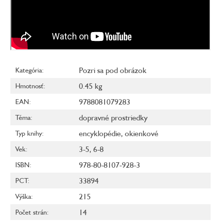
Pozri sa pod obrázok
Kategória
:
0.45 kg
Hmotnosť
:
9788081079283
EAN
:
dopravné prostriedky
Téma
:
encyklopédie
,
okienkové
Typ knihy
:
3-5
,
6-8
Vek
:
978-80-8107-928-3
ISBN
:
33894
PCT
:
215
Výška
:
14
Počet strán
: