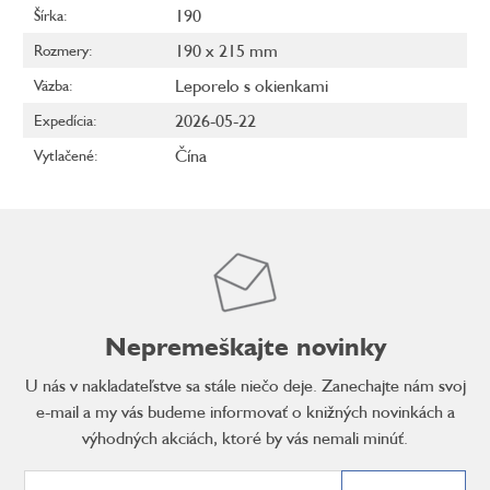
190
Šírka
:
190 x 215 mm
Rozmery
:
Leporelo s okienkami
Väzba
:
2026-05-22
Expedícia
:
Čína
Vytlačené
:
Nepremeškajte novinky
U nás v nakladateľstve sa stále niečo deje. Zanechajte nám svoj
e-mail a my vás budeme informovať o knižných novinkách a
výhodných akciách, ktoré by vás nemali minúť.