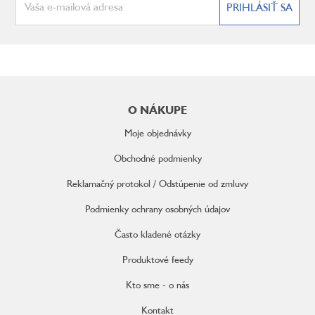
PRIHLÁSIŤ SA
Z
á
O NÁKUPE
p
ä
Moje objednávky
t
i
Obchodné podmienky
e
Reklamačný protokol / Odstúpenie od zmluvy
Podmienky ochrany osobných údajov
Často kladené otázky
Produktové feedy
Kto sme - o nás
Kontakt