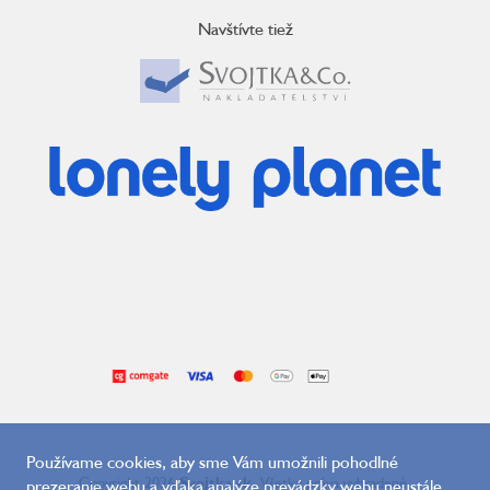
Navštívte tiež
Používame cookies, aby sme Vám umožnili pohodlné
Copyright 2026
Svojtka.sk
. Všetky práva vyhradené.
prezeranie webu a vďaka analýze prevádzky webu neustále