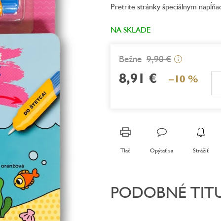
Pretrite stránky špeciálnym napĺňa
je
5,0
z
NA SKLADE
5
hviezdičiek.
9,90 €
i
8,91 €
–10 %
Jednotková
cena:
Tlač
Opýtať sa
Strážiť
PODOBNÉ TIT