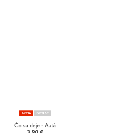
AKCIA
DOTLAČ
Čo sa deje - Autá
3,90 €