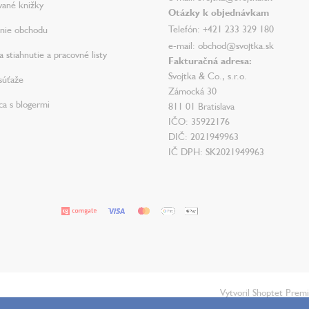
vané knižky
Otázky k objednávkam
Telefón: +421 233 329 180
nie obchodu
e-mail: obchod@svojtka.sk
 stiahnutie a pracovné listy
Fakturačná adresa:
Svojtka & Co., s.r.o.
súťaže
Zámocká 30
ca s blogermi
811 01 Bratislava
IČO: 35922176
DIČ: 2021949963
IČ DPH: SK2021949963
Vytvoril Shoptet Prem