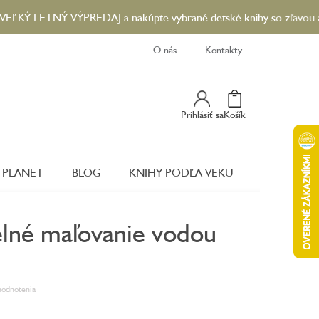
LETNÝ VÝPREDAJ a nakúpte vybrané detské knihy so zľavou až 90 %.
O nás
Kontakty
Nákupný
Prihlásiť sa
Košík
Košík
 PLANET
BLOG
KNIHY PODĽA VEKU
lné maľovanie vodou
hodnotenia