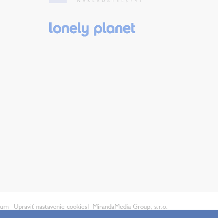
ium
Upraviť nastavenie cookies
| MirandaMedia Group, s.r.o.