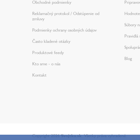
Obchodné podmienky
Pripravo
Reklamačný protokol / Odstúpenie od
Hodnote
zmluvy
Súbory na
Podmienky ochrany osobných údajov
Pravidlá 
Často kladené otázky
Spoluprá
Produktové feedy
Blog
Kto sme - o nás
Kontakt
Copyright 2026
Svojtka.sk
. Všetky práva vyhradené.