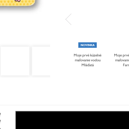
NOVINKA
Moje prvé kúzelné
Moje prvé
maľovanie vodou
maľovani
Mláďatá
Far
!
!
o