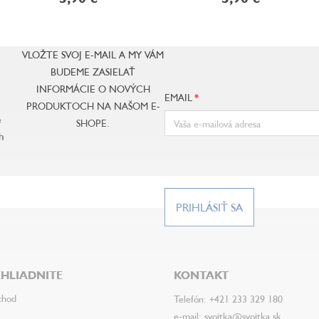
VLOŽTE SVOJ E-MAIL A MY VÁM
BUDEME ZASIELAŤ
INFORMÁCIE O NOVÝCH
EMAIL
PRODUKTOCH NA NAŠOM E-
e
SHOPE.
h
PRIHLÁSIŤ SA
HLIADNITE
KONTAKT
chod
Telefón: +421 233 329 180
e-mail: svojtka@svojtka.sk