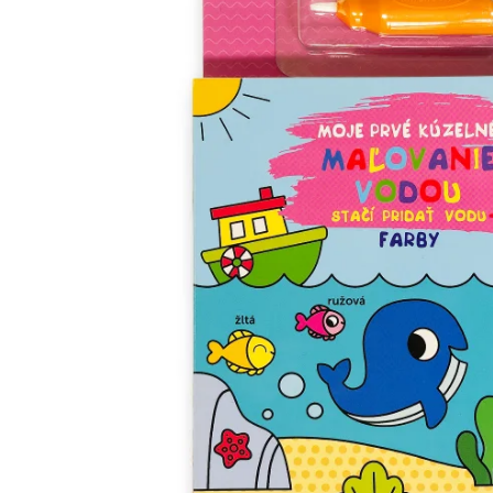
Minipédie
Aktivity / Samolepky
Rozprávky a príbehy
Lacné knihy