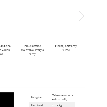
 kúzelné
Moje kúzelné
Nechaj ožiť farby
Maľovanie vo
e vodou
maľovanie Tvary a
V lese
bez neporiad
ma
farby
Maznáčikovi
Maľovanie vodou -
Kategória
:
vodové maľby
Hmotnosť
:
0.317 kg