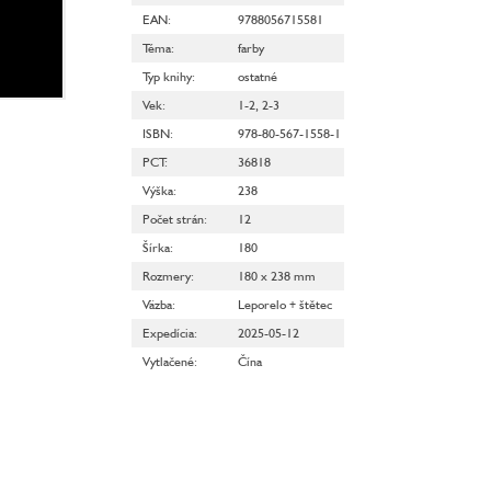
EAN
:
9788056715581
Téma
:
farby
Typ knihy
:
ostatné
Vek
:
1-2
,
2-3
ISBN
:
978-80-567-1558-1
PCT
:
36818
Výška
:
238
Počet strán
:
12
Šírka
:
180
Rozmery
:
180 x 238 mm
Väzba
:
Leporelo + štětec
Expedícia
:
2025-05-12
Vytlačené
:
Čína