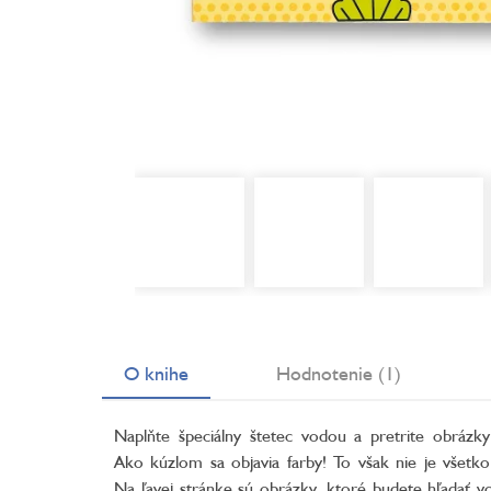
O knihe
Hodnotenie (1)
Naplňte špeciálny štetec vodou a pretrite obrázky
Ako kúzlom sa objavia farby! To však nie je všetko
Na ľavej stránke sú obrázky, ktoré budete hľadať v