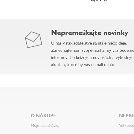
Nepremeškajte novinky
U nás v nakladateľstve sa stále niečo deje.
Zanechajte nám svoj e-mail a my vás budem
informovať o knižných novinkách a výhodnýc
akciách, ktoré by vás nemali minúť.
Z
á
p
ä
O NÁKUPE
NEPRE
t
i
Moje objednávky
Veľkoob
e