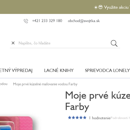
☀️😎 Využite akciu VEĽKÝ 
+421 233 329 180
obchod@svojtka.sk
LETNÝ VÝPREDAJ
LACNÉ KNIHY
SPRIEVODCA LONELY
vodou
Moje prvé kúzelné maľovanie vodou Farby
Moje prvé kúze
Farby
1 hodnotenie
Podrobnosti 
Priemerné
hodnotenie
produktu