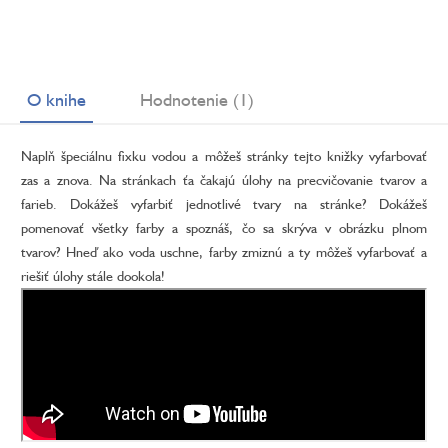
O knihe
Hodnotenie (1)
Naplň špeciálnu fixku vodou a môžeš stránky tejto knižky vyfarbovať
zas a znova. Na stránkach ťa čakajú úlohy na precvičovanie tvarov a
farieb. Dokážeš vyfarbiť jednotlivé tvary na stránke? Dokážeš
pomenovať všetky farby a spoznáš, čo sa skrýva v obrázku plnom
tvarov? Hneď ako voda uschne, farby zmiznú a ty môžeš vyfarbovať a
riešiť úlohy stále dookola!