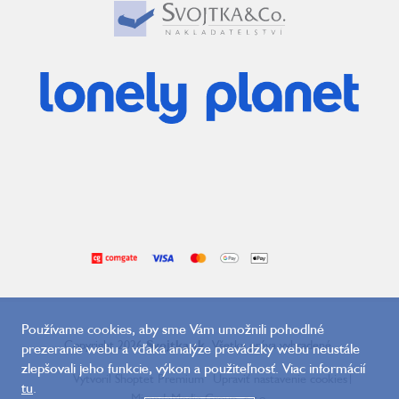
Používame cookies, aby sme Vám umožnili pohodlné
Copyright 2026
Svojtka.sk
. Všetky práva vyhradené.
prezeranie webu a vďaka analýze prevádzky webu neustále
zlepšovali jeho funkcie, výkon a použiteľnosť. Viac informácií
Vytvoril Shoptet Premium
Upraviť nastavenie cookies
|
tu
.
MirandaMedia Group, s.r.o.