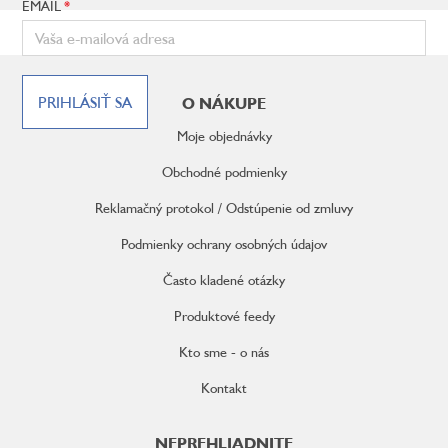
EMAIL
Z
á
PRIHLÁSIŤ SA
O NÁKUPE
p
ä
Moje objednávky
t
i
Obchodné podmienky
e
Reklamačný protokol / Odstúpenie od zmluvy
Podmienky ochrany osobných údajov
Často kladené otázky
Produktové feedy
Kto sme - o nás
Kontakt
NEPREHLIADNITE