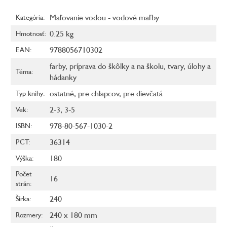
Maľovanie vodou - vodové maľby
Kategória
:
0.25 kg
Hmotnosť
:
9788056710302
EAN
:
farby
,
príprava do škôlky a na školu
,
tvary
,
úlohy a
Téma
:
hádanky
ostatné
,
pre chlapcov
,
pre dievčatá
Typ knihy
:
2-3
,
3-5
Vek
:
978-80-567-1030-2
ISBN
:
36314
PCT
:
180
Výška
:
Počet
16
strán
:
240
Šírka
:
240 x 180 mm
Rozmery
: