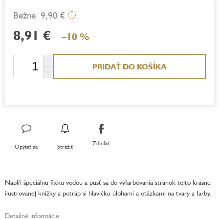
9,90 €
i
8,91 €
–10 %
Jednotková
PRIDAŤ DO KOŠÍKA
cena:
Zdieľať
Opýtať sa
Strážiť
Naplň špeciálnu fixku vodou a pusť sa do vyfarbovania stránok tejto krásne
ilustrovanej knižky a potráp si hlavičku úlohami a otázkami na tvary a farby.
Detailné informácie