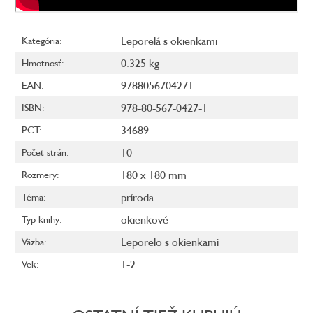
Leporelá s okienkami
Kategória
:
0.325 kg
Hmotnosť
:
9788056704271
EAN
:
978-80-567-0427-1
ISBN
:
34689
PCT
:
10
Počet strán
:
180 x 180 mm
Rozmery
:
príroda
Téma
:
okienkové
Typ knihy
:
Leporelo s okienkami
Väzba
:
1-2
Vek
: