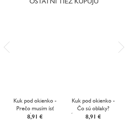
OSTATNÍ TIEŽ KUPUJÚ
Kuk pod okienko -
Kuk pod okienko -
Prečo musím ísť
Čo sú oblaky?
spať? Úplne prvé
Úplne prvé otázky a
8,91 €
8,91 €
otázky a odpovede
odpovede