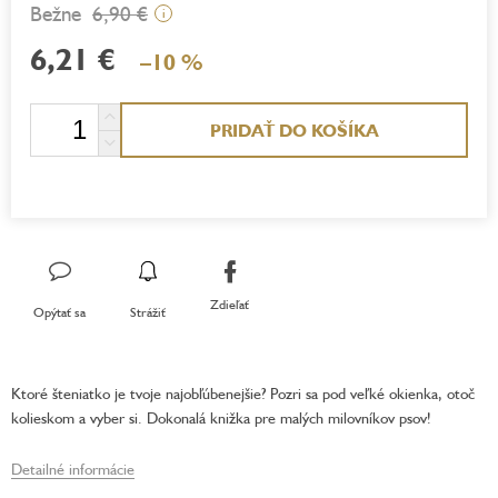
6,90 €
i
6,21 €
–10 %
Jednotková
PRIDAŤ DO KOŠÍKA
cena:
Zdieľať
Opýtať sa
Strážiť
Ktoré šteniatko je tvoje najobľúbenejšie? Pozri sa pod veľké okienka, otoč
kolieskom a vyber si. Dokonalá knižka pre malých milovníkov psov!
Detailné informácie