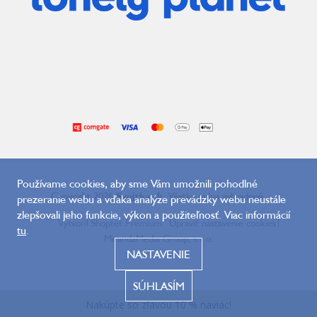
Používame cookies, aby sme Vám umožnili pohodlné
Copyright 2026
Svojtka.sk
. Všetky práva vyhradené.
prezeranie webu a vďaka analýze prevádzky webu neustále
zlepšovali jeho funkcie, výkon a použiteľnosť. Viac informácií
Vytvoril Shoptet Premium
Upraviť nastavenie cookies
|
tu
.
MirandaMedia Group, s.r.o.
NASTAVENIE
SÚHLASÍM
Naposledy navštívené
Nakúpte so zľavou 10 % naviac!