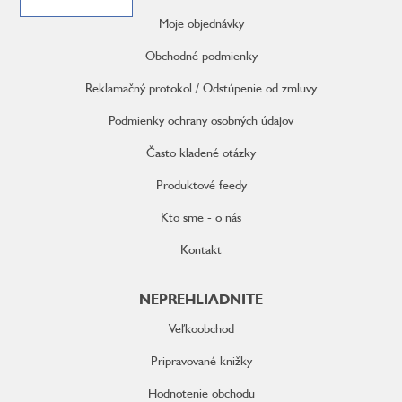
ä
Moje objednávky
t
i
Obchodné podmienky
e
Reklamačný protokol / Odstúpenie od zmluvy
Podmienky ochrany osobných údajov
Často kladené otázky
Produktové feedy
Kto sme - o nás
Kontakt
NEPREHLIADNITE
Veľkoobchod
Pripravované knižky
Hodnotenie obchodu