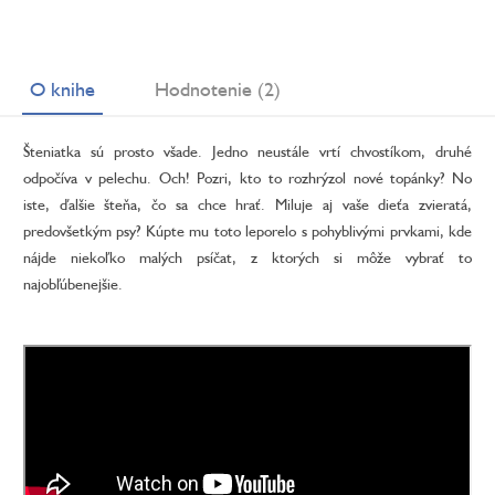
O knihe
Hodnotenie (2)
Šteniatka sú prosto všade. Jedno neustále vrtí chvostíkom, druhé
odpočíva v pelechu. Och! Pozri, kto to rozhrýzol nové topánky? No
iste, ďalšie šteňa, čo sa chce hrať. Miluje aj vaše dieťa zvieratá,
predovšetkým psy? Kúpte mu toto leporelo s pohyblivými prvkami, kde
nájde niekoľko malých psíčat, z ktorých si môže vybrať to
najobľúbenejšie.