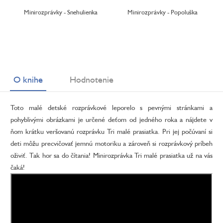
Minirozprávky - Snehulienka
Minirozprávky - Popoluška
O knihe
Hodnotenie
Toto malé detské rozprávkové leporelo s pevnými stránkami a
pohyblivými obrázkami je určené deťom od jedného roka a nájdete v
ňom krátku veršovanú rozprávku Tri malé prasiatka. Pri jej počúvaní si
deti môžu precvičovať jemnú motoriku a zároveň si rozprávkový príbeh
oživiť. Tak hor sa do čítania! Minirozprávka Tri malé prasiatka už na vás
čaká!