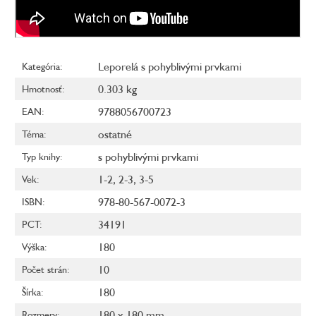
Leporelá s pohyblivými prvkami
Kategória
:
0.303 kg
Hmotnosť
:
9788056700723
EAN
:
ostatné
Téma
:
s pohyblivými prvkami
Typ knihy
:
1-2
,
2-3
,
3-5
Vek
:
978-80-567-0072-3
ISBN
:
34191
PCT
:
180
Výška
:
10
Počet strán
:
180
Šírka
:
180 x 180 mm
Rozmery
: