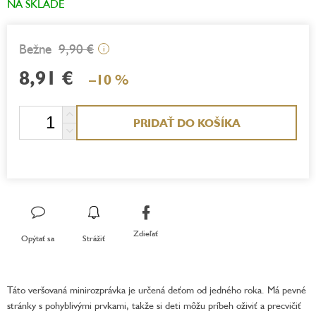
NA SKLADE
9,90 €
i
8,91 €
–10 %
Jednotková
PRIDAŤ DO KOŠÍKA
cena:
Zdieľať
Opýtať sa
Strážiť
Táto veršovaná minirozprávka je určená deťom od jedného roka. Má pevné
stránky s pohyblivými prvkami, takže si deti môžu príbeh oživiť a precvičiť