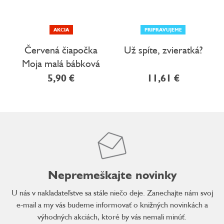
AKCIA
PRIPRAVUJEME
Červená čiapočka
Už spíte, zvieratká?
Moja malá bábková
knižka
5,90 €
11,61 €
Nepremeškajte novinky
U nás v nakladateľstve sa stále niečo deje. Zanechajte nám svoj
e-mail a my vás budeme informovať o knižných novinkách a
výhodných akciách, ktoré by vás nemali minúť.