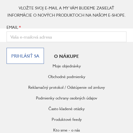
VLOŽTE SVOJ E-MAIL A MY VÁM BUDEME ZASIELAŤ
INFORMÁCIE O NOVÝCH PRODUKTOCH NA NAŠOM E-SHOPE.
EMAIL
Z
á
PRIHLÁSIŤ SA
O NÁKUPE
p
ä
Moje objednávky
t
i
Obchodné podmienky
e
Reklamačný protokol / Odstúpenie od zmluvy
Podmienky ochrany osobných údajov
Často kladené otázky
Produktové feedy
Kto sme - o nás