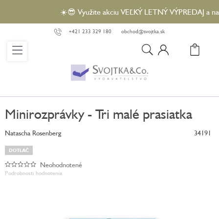
Prejsť
☀️😎 Využite akciu VEĽKÝ LETNÝ VÝPREDAJ a nakúpt
na
obsah
+421 233 329 180
obchod@svojtka.sk
N
KO
Minirozprávky - Tri malé prasiatka
Natascha Rosenberg
34191
DOTLAČ
Neohodnotené
Priemerné
Podrobnosti hodnotenia
hodnotenie
produktu
je
0,0
z