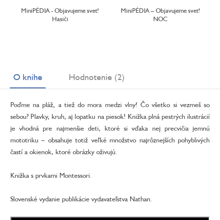
MiniPÉDIA - Objavujeme svet!
MiniPÉDIA – Objavujeme svet!
Hasiči
NOC
O knihe
Hodnotenie (2)
Poďme na pláž, a tiež do mora medzi vlny! Čo všetko si vezmeš so
sebou? Plavky, kruh, aj lopatku na piesok! Knižka plná pestrých ilustrácií
je vhodná pre najmenšie deti, ktoré si vďaka nej precvičia jemnú
mototriku – obsahuje totiž veľké množstvo najrôznejších pohyblivých
častí a okienok, ktoré obrázky oživujú.
Knižka s prvkami Montessori.
Slovenské vydanie publikácie vydavateľstva Nathan.