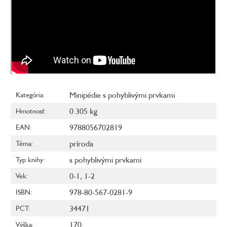
Minipédie s pohyblivými prvkami
Kategória
:
0.305 kg
Hmotnosť
:
9788056702819
EAN
:
príroda
Téma
:
s pohyblivými prvkami
Typ knihy
:
0-1
,
1-2
Vek
:
978-80-567-0281-9
ISBN
:
34471
PCT
:
170
Výška
: