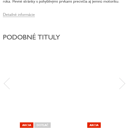
roka. Pevné stránky s pohyblivými prvkami precvičia aj jemnú motoriku.
Detailné informácie
PODOBNÉ TITULY
AKCIA
DOTLAČ
AKCIA