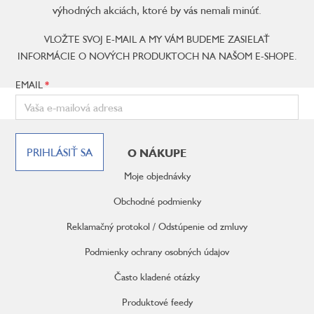
výhodných akciách, ktoré by vás nemali minúť.
VLOŽTE SVOJ E-MAIL A MY VÁM BUDEME ZASIELAŤ
INFORMÁCIE O NOVÝCH PRODUKTOCH NA NAŠOM E-SHOPE.
EMAIL
Z
á
PRIHLÁSIŤ SA
O NÁKUPE
p
ä
Moje objednávky
t
i
Obchodné podmienky
e
Reklamačný protokol / Odstúpenie od zmluvy
Podmienky ochrany osobných údajov
Často kladené otázky
Produktové feedy