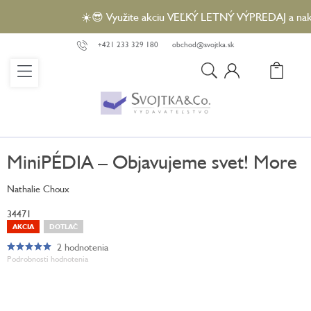
Prejsť
☀️😎 Využite akciu VEĽKÝ LETNÝ VÝPREDAJ a nakúpt
na
obsah
+421 233 329 180
obchod@svojtka.sk
N
KO
MiniPÉDIA – Objavujeme svet! More
Nathalie Choux
34471
AKCIA
DOTLAČ
2 hodnotenia
Priemerné
Podrobnosti hodnotenia
hodnotenie
produktu
je
5,0