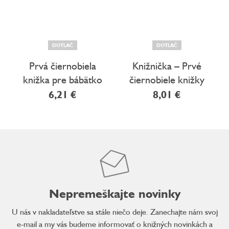
DOTLAČ
DOTLAČ
Prvá čiernobiela
Knižnička – Prvé
knižka pre bábätko
čiernobiele knižky
Zvieratá
pre bábätko
6,21 €
8,01 €
Nepremeškajte novinky
U nás v nakladateľstve sa stále niečo deje. Zanechajte nám svoj
e-mail a my vás budeme informovať o knižných novinkách a