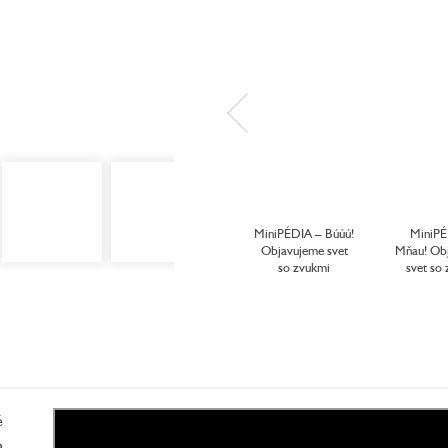
MiniPÉDIA – Búúú!
MiniPÉ
Objavujeme svet
Mňau! Ob
so zvukmi
svet so
é
o