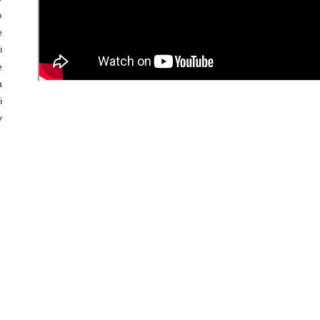
o
e
i
e
a
i
v