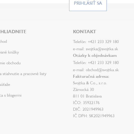
PRIHLÁSIŤ SA
HLIADNITE
KONTAKT
chod
Telefón: +421 233 329 180
e-mail: svojtka@svojtka.sk
vané knižky
Otázky k objednávkam
Telefón: +421 233 329 180
nie obchodu
e-mail: obchod@svojtka.sk
 stiahnutie a pracovné listy
Fakturačná adresa:
Svojtka & Co., s.r.o.
súťaže
Zámocká 30
ca s blogermi
811 01 Bratislava
IČO: 35922176
DIČ: 2021949963
IČ DPH: SK2021949963