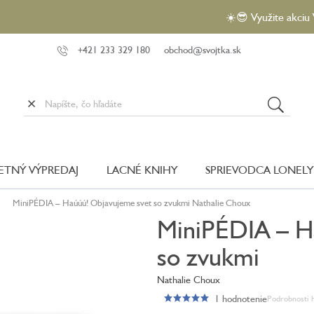
☀️😎 Využite akciu VEĽKÝ L
+421 233 329 180
obchod@svojtka.sk
LETNÝ VÝPREDAJ
LACNÉ KNIHY
SPRIEVODCA LONELY
MiniPÉDIA – Haúúú! Objavujeme svet so zvukmi
Nathalie Choux
MiniPÉDIA – H
so zvukmi
Nathalie Choux
1 hodnotenie
Podrobnosti 
Priemerné
hodnotenie