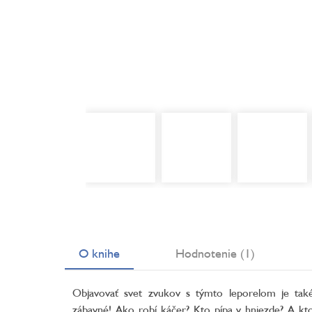
O knihe
Hodnotenie (1)
Objavovať svet zvukov s týmto leporelom je tak
zábavné! Ako robí káčer? Kto pípa v hniezde? A kt