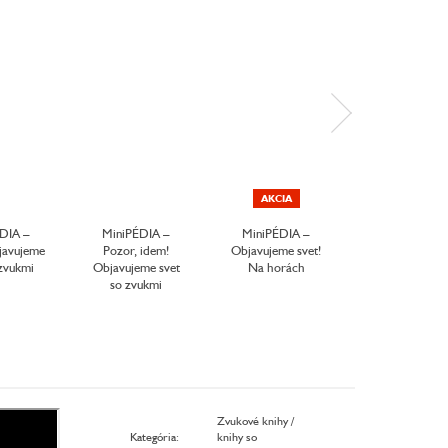
AKCIA
AKCIA
DOTLAČ
DIA –
MiniPÉDIA –
MiniPÉDIA –
MiniPÉDIA 
javujeme
Pozor, idem!
Objavujeme svet!
Objavujeme sv
 zvukmi
Objavujeme svet
Na horách
hrou! Zviera
so zvukmi
Zvukové knihy /
Kategória
:
knihy so