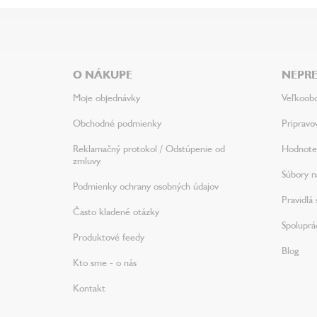
Z
á
p
ä
O NÁKUPE
NEPRE
t
i
Moje objednávky
Veľkoob
e
Obchodné podmienky
Pripravo
Reklamačný protokol / Odstúpenie od
Hodnote
zmluvy
Súbory na
Podmienky ochrany osobných údajov
Pravidlá 
Často kladené otázky
Spoluprá
Produktové feedy
Blog
Kto sme - o nás
Kontakt