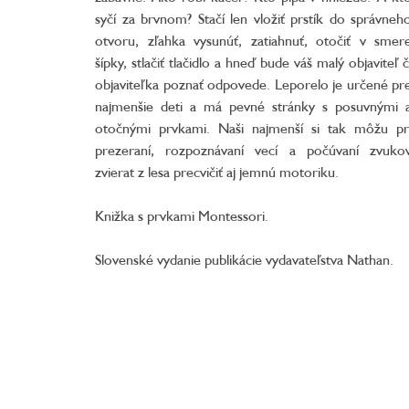
syčí za brvnom? Stačí len vložiť prstík do správneh
otvoru, zľahka vysunúť, zatiahnuť, otočiť v smer
šípky, stlačiť tlačidlo a hneď bude váš malý objaviteľ č
objaviteľka poznať odpovede. Leporelo je určené pr
najmenšie deti a má pevné stránky s posuvnými 
otočnými prvkami. Naši najmenší si tak môžu pr
prezeraní, rozpoznávaní vecí a počúvaní zvuko
zvierat z lesa precvičiť aj jemnú motoriku.
Knižka s prvkami Montessori.
Slovenské vydanie publikácie vydavateľstva Nathan.