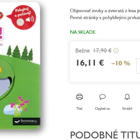
produktu
Objavovať zvuky a zvieratá z lesa 
je
Pevné stránky s pohyblivými prvka
5,0
z
5
NA SKLADE
hviezdičiek.
17,90 €
i
16,11 €
–10 %
Jednotková
cena:
Tlač
Opýtať sa
Strážiť
PODOBNÉ TIT