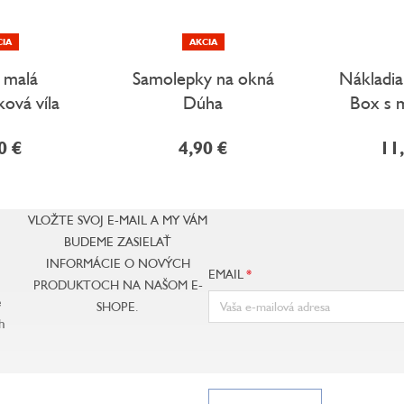
CIA
AKCIA
, malá
Samolepky na okná
Nákladia
ová víla
Dúha
Box s 
0 €
4,90 €
11
VLOŽTE SVOJ E-MAIL A MY VÁM
BUDEME ZASIELAŤ
INFORMÁCIE O NOVÝCH
EMAIL
PRODUKTOCH NA NAŠOM E-
e
SHOPE.
h