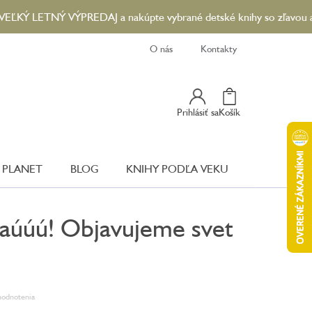
ETNÝ VÝPREDAJ a nakúpte vybrané detské knihy so zľavou až 90 %..
O nás
Kontakty
Nákupný
Prihlásiť sa
Košík
Košík
 PLANET
BLOG
KNIHY PODĽA VEKU
aúúú! Objavujeme svet
hodnotenia