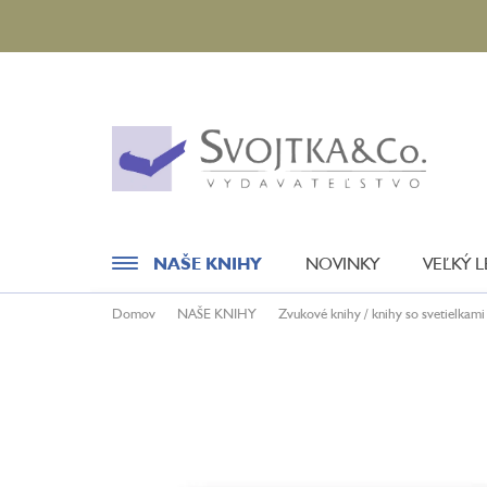
Prejsť
na
obsah
NAŠE KNIHY
NOVINKY
VEĽKÝ 
Domov
NAŠE KNIHY
Zvukové knihy / knihy so svetielkami
Novinky