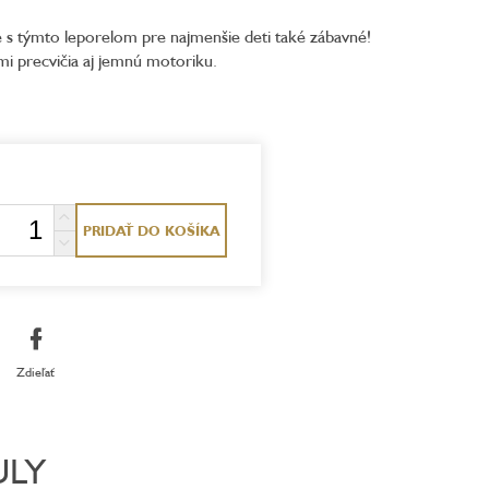
je s týmto leporelom pre najmenšie deti také zábavné!
mi precvičia aj jemnú motoriku.
PRIDAŤ DO KOŠÍKA
Zdieľať
ULY