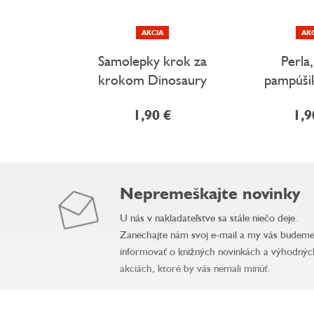
AKCIA
AK
Samolepky krok za
Perla
krokom Dinosaury
pampúšik
1,90 €
1,9
Nepremeškajte novinky
U nás v nakladateľstve sa stále niečo deje.
Zanechajte nám svoj e-mail a my vás budem
informovať o knižných novinkách a výhodnýc
akciách, ktoré by vás nemali minúť.