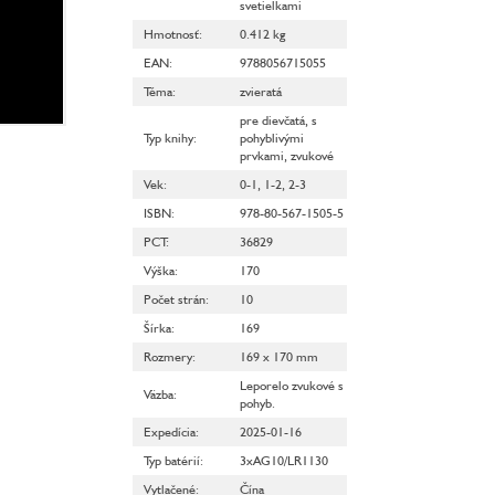
svetielkami
Hmotnosť
:
0.412 kg
EAN
:
9788056715055
Téma
:
zvieratá
pre dievčatá
,
s
Typ knihy
:
pohyblivými
prvkami
,
zvukové
Vek
:
0-1
,
1-2
,
2-3
ISBN
:
978-80-567-1505-5
PCT
:
36829
Výška
:
170
Počet strán
:
10
Šírka
:
169
Rozmery
:
169 x 170 mm
Leporelo zvukové s
Väzba
:
pohyb.
Expedícia
:
2025-01-16
Typ batérií
:
3xAG10/LR1130
Vytlačené
:
Čína