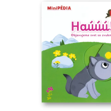
Minipédie
Aktivity / Samolepky
Rozprávky a príbehy
Lacné knihy