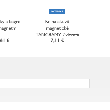
NOVINKA
D
ky a bagre
Kniha aktivít
555 sa
magnetmi
magnetické
F
TANGRAMY Zvieratá
,61 €
7,11 €
5