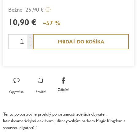
25,90 €
i
10,90 €
–57 %
Jednotková
PRIDAŤ DO KOŠÍKA
cena:
Zdieľať
Opýtať sa
Strážiť
Tento poloostrov je proslulý pohostinností zdejších obyvatel,
latinskoamerickými enklávami, disneyovským parkem Magic Kingdom a
spoustou aligátorů.“