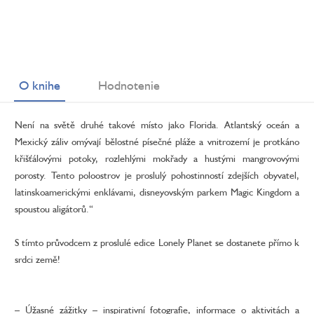
O knihe
Hodnotenie
Není na světě druhé takové místo jako Florida. Atlantský oceán a
Mexický záliv omývají bělostné písečné pláže a vnitrozemí je protkáno
křišťálovými potoky, rozlehlými mokřady a hustými mangrovovými
porosty. Tento poloostrov je proslulý pohostinností zdejších obyvatel,
latinskoamerickými enklávami, disneyovským parkem Magic Kingdom a
spoustou aligátorů.“
S tímto průvodcem z proslulé edice Lonely Planet se dostanete přímo k
srdci země!
– Úžasné zážitky – inspirativní fotografie, informace o aktivitách a