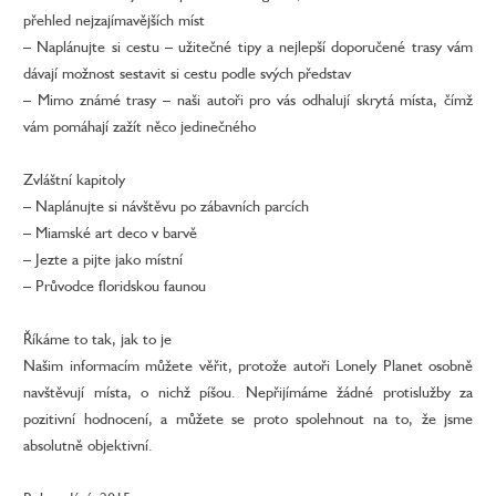
přehled nejzajímavějších míst
– Naplánujte si cestu – užitečné tipy a nejlepší doporučené trasy vám
dávají možnost sestavit si cestu podle svých představ
– Mimo známé trasy – naši autoři pro vás odhalují skrytá místa, čímž
vám pomáhají zažít něco jedinečného
Zvláštní kapitoly
– Naplánujte si návštěvu po zábavních parcích
– Miamské art deco v barvě
– Jezte a pijte jako místní
– Průvodce floridskou faunou
Říkáme to tak, jak to je
Našim informacím můžete věřit, protože autoři Lonely Planet osobně
navštěvují místa, o nichž píšou. Nepřijímáme žádné protislužby za
pozitivní hodnocení, a můžete se proto spolehnout na to, že jsme
absolutně objektivní.