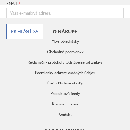
EMAIL
Z
á
PRIHLÁSIŤ SA
O NÁKUPE
p
ä
Moje objednávky
t
i
Obchodné podmienky
e
Reklamačný protokol / Odstúpenie od zmluvy
Podmienky ochrany osobných údajov
Často kladené otázky
Produktové feedy
Kto sme - o nás
Kontakt