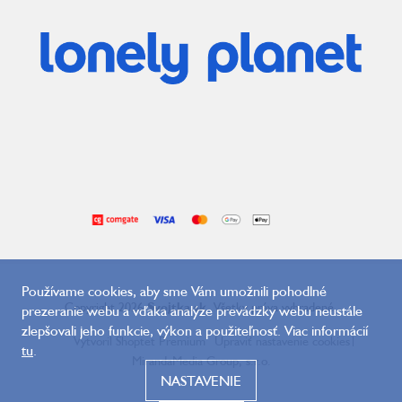
Používame cookies, aby sme Vám umožnili pohodlné
Copyright 2026
Svojtka.sk
. Všetky práva vyhradené.
prezeranie webu a vďaka analýze prevádzky webu neustále
zlepšovali jeho funkcie, výkon a použiteľnosť. Viac informácií
Vytvoril Shoptet Premium
Upraviť nastavenie cookies
|
tu
.
MirandaMedia Group, s.r.o.
NASTAVENIE