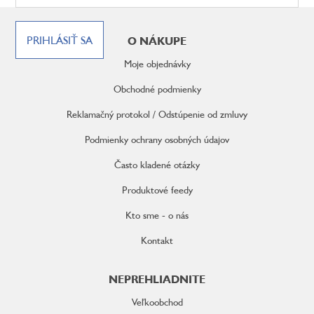
Z
á
PRIHLÁSIŤ SA
O NÁKUPE
p
ä
Moje objednávky
t
i
Obchodné podmienky
e
Reklamačný protokol / Odstúpenie od zmluvy
Podmienky ochrany osobných údajov
Často kladené otázky
Produktové feedy
Kto sme - o nás
Kontakt
NEPREHLIADNITE
Veľkoobchod