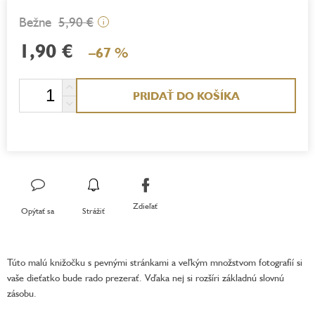
5,90 €
i
1,90 €
–67 %
Jednotková
PRIDAŤ DO KOŠÍKA
cena:
Zdieľať
Opýtať sa
Strážiť
Túto malú knižočku s pevnými stránkami a veľkým množstvom fotografií si
vaše dieťatko bude rado prezerať. Vďaka nej si rozšíri základnú slovnú
zásobu.