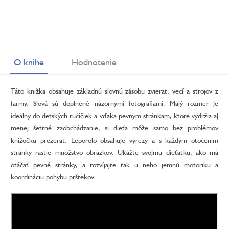
O knihe
Hodnotenie
Táto knižka obsahuje základnú slovnú zásobu zvierat, vecí a strojov z
farmy. Slová sú doplnené názornými fotografiami. Malý rozmer je
ideálny do detských ručičiek a vďaka pevným stránkam, ktoré vydržia aj
menej šetrné zaobchádzanie, si dieťa môže samo bez problémov
knižočku prezerať. Leporelo obsahuje výrezy a s každým otočením
stránky rastie množstvo obrázkov. Ukážte svojmu dieťatku, ako má
otáčať pevné stránky, a rozvíjajte tak u neho jemnú motoriku a
koordináciu pohybu prštekov.