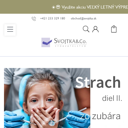
Prejsť
☀️😎 Využite akciu VEĽKÝ LETNÝ VÝPREDAJ a
na
obsah
+421 233 329 180
obchod@svojtka.sk
N
KO