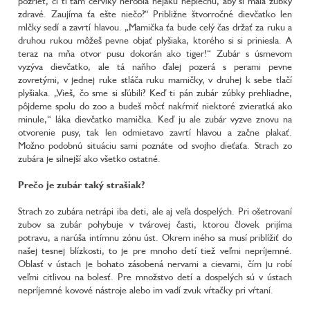
pozrieť, či ti tam červíky nerobia nejakú neplechu, aby si mala zúbky
zdravé. Zaujíma ťa ešte niečo?“ Približne štvorročné dievčatko len
mlčky sedí a zavrtí hlavou. „Mamička ťa bude celý čas držať za ruku a
druhou rukou môžeš pevne objať plyšiaka, ktorého si si priniesla. A
teraz na mňa otvor pusu dokorán ako tiger!“ Zubár s úsmevom
vyzýva dievčatko, ale tá naňho ďalej pozerá s perami pevne
zovretými, v jednej ruke stláča ruku mamičky, v druhej k sebe tlačí
plyšiaka. „Vieš, čo sme si sľúbili? Keď ti pán zubár zúbky prehliadne,
pôjdeme spolu do zoo a budeš môcť nakŕmiť niektoré zvieratká ako
minule,“ láka dievčatko mamička. Keď ju ale zubár vyzve znovu na
otvorenie pusy, tak len odmietavo zavrtí hlavou a začne plakať.
Možno podobnú situáciu sami poznáte od svojho dieťaťa. Strach zo
zubára je silnejší ako všetko ostatné.
Prečo je zubár taký strašiak?
Strach zo zubára netrápi iba deti, ale aj veľa dospelých. Pri ošetrovaní
zubov sa zubár pohybuje v tvárovej časti, ktorou človek prijíma
potravu, a narúša intímnu zónu úst. Okrem iného sa musí priblížiť do
našej tesnej blízkosti, to je pre mnoho detí tiež veľmi nepríjemné.
Oblasť v ústach je bohato zásobená nervami a cievami, čím ju robí
veľmi citlivou na bolesť. Pre množstvo detí a dospelých sú v ústach
nepríjemné kovové nástroje alebo im vadí zvuk vŕtačky pri vŕtaní.