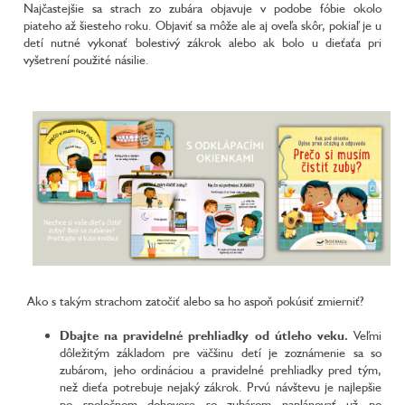
Najčastejšie sa strach zo zubára objavuje v podobe fóbie okolo
piateho až šiesteho roku. Objaviť sa môže ale aj oveľa skôr, pokiaľ je u
detí nutné vykonať bolestivý zákrok alebo ak bolo u dieťaťa pri
vyšetrení použité násilie.
Ako s takým strachom zatočiť alebo sa ho aspoň pokúsiť zmierniť?
Dbajte na pravidelné prehliadky od útleho veku.
Veľmi
dôležitým základom pre väčšinu detí je zoznámenie sa so
zubárom, jeho ordináciou a pravidelné prehliadky pred tým,
než dieťa potrebuje nejaký zákrok. Prvú návštevu je najlepšie
po spoločnom dohovore so zubárom naplánovať už po