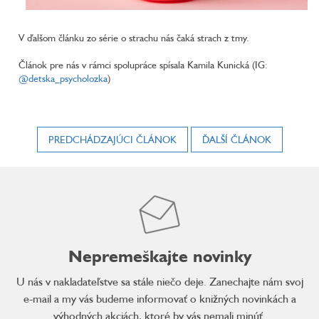
V ďalšom článku zo série o strachu nás čaká strach z tmy.
Článok pre nás v rámci spolupráce spísala Kamila Kunická (IG:
@detska_psycholozka
)
PREDCHÁDZAJÚCI ČLÁNOK
ĎALŠÍ ČLÁNOK
Nepremeškajte novinky
U nás v nakladateľstve sa stále niečo deje. Zanechajte nám svoj
e-mail a my vás budeme informovať o knižných novinkách a
výhodných akciách, ktoré by vás nemali minúť.