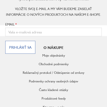
VLOŽTE SVOJ E-MAIL A MY VÁM BUDEME ZASIELAŤ
INFORMÁCIE O NOVÝCH PRODUKTOCH NA NAŠOM E-SHOPE.
EMAIL
Z
á
PRIHLÁSIŤ SA
O NÁKUPE
p
ä
Moje objednávky
t
i
Obchodné podmienky
e
Reklamačný protokol / Odstúpenie od zmluvy
Podmienky ochrany osobných údajov
Často kladené otázky
Produktové feedy
Kto sme - o nás