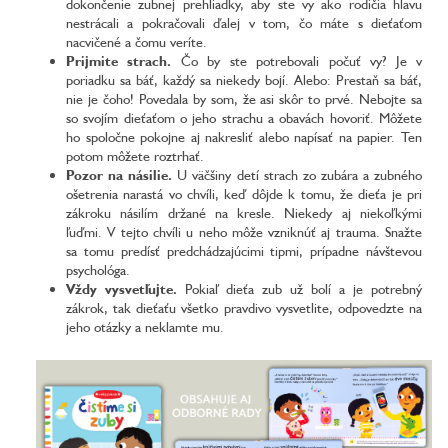
dokončenie zubnej prehliadky, aby ste vy ako rodičia hlavu
nestrácali a pokračovali ďalej v tom, čo máte s dieťaťom
nacvičené a čomu veríte.
Prijmite strach.
Čo by ste potrebovali počuť vy? Je v
poriadku sa báť, každý sa niekedy bojí. Alebo: Prestaň sa báť,
nie je čoho! Povedala by som, že asi skôr to prvé. Nebojte sa
so svojím dieťaťom o jeho strachu a obavách hovoriť. Môžete
ho spoločne pokojne aj nakresliť alebo napísať na papier. Ten
potom môžete roztrhať.
Pozor na násilie.
U väčšiny detí strach zo zubára a zubného
ošetrenia narastá vo chvíli, keď dôjde k tomu, že dieťa je pri
zákroku násilím držané na kresle. Niekedy aj niekoľkými
ľuďmi. V tejto chvíli u neho môže vzniknúť aj trauma. Snažte
sa tomu predísť predchádzajúcimi tipmi, prípadne návštevou
psychológa.
Vždy vysvetľujte.
Pokiaľ dieťa zub už bolí a je potrebný
zákrok, tak dieťaťu všetko pravdivo vysvetlite, odpovedzte na
jeho otázky a neklamte mu.