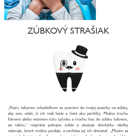
ZÚBKOVÝ STRAŠIAK
„Pozri, takýmto zrkadielkom sa pozriem do tvojej pusinky na zúbky,
aby som videl, či ich máš biele a čisté ako perličky. Možno trochu
fúknem alebo vezmem túto tyčinku a trochu ňou do zúbku ťuknem,
asi takto,“ rozpráva pokojne zubár a ukazuje dievčatku všetky
nástroje, ktoré možno použije, a necháva jej ich ohmatať. „Musím sa