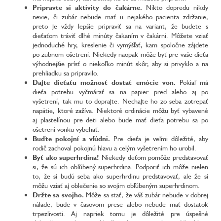
Pripravte si aktivity do čakárne.
Nikto dopredu nikdy
nevie, či zubár nebude mať u nejakého pacienta zdržanie,
preto je vždy lepšie pripraviť sa na variant, že budete s
dieťaťom tráviť dlhé minúty čakaním v čakárni. Môžete vziať
jednoduché hry, kreslenie či vymýšľať, kam spoločne zájdete
po zubnom ošetrení. Niekedy naopak môže byť pre vaše dieťa
výhodnejšie prísť o niekoľko minút skôr, aby si privyklo a na
prehliadku sa pripravilo.
Dajte dieťaťu možnosť dostať emócie von.
Pokiaľ má
dieťa potrebu vyčmárať sa na papier pred alebo aj po
vyšetrení, tak mu to doprajte. Nechajte ho zo seba zotrepať
napätie, ktoré zažíva. Niektoré ordinácie môžu byť vybavené
aj plastelínou pre deti alebo bude mať dieťa potrebu sa po
ošetrení vonku vybehať.
Buďte pokojní a vľúdni.
Pre dieťa je veľmi dôležité, aby
rodič zachoval pokojnú hlavu a celým vyšetrením ho urobil.
Byť ako superhrdina!
Niekedy deťom pomôže predstavovať
si, že sú ich obľúbený superhrdina. Podporiť ich môže nielen
to, že si budú seba ako superhrdinu predstavovať, ale že si
môžu vziať aj oblečenie so svojim obľúbeným superhrdinom.
Držte sa svojho.
Môže sa stať, že váš zubár nebude v dobrej
nálade, bude v časovom prese alebo nebude mať dostatok
trpezlivosti. Aj napriek tomu je dôležité pre úspešné