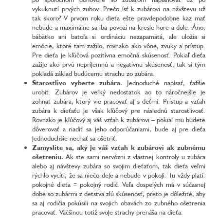
vykuknutí prvých zubov. Prečo ísť k zubárovi na návštevu už
tak skoro? V prvom roku dieťa ešte pravdepodobne kaz mať
nebude a maximálne sa iba povozí na kresle hore a dole. Áno,
bábätko ani batoľa si ordináciu nezapamätá, ale uložia si
emócie, ktoré tam zažilo, rovnako ako vône, zvuky a prístup.
Pre dieťa je kľúčová pozitívna emočná skúsenosť. Pokiaľ dieťa
zažije ako prvú nepríjemnú a negatívnu skúsenosť, tak si tým
pokladá základ budúcemu strachu zo zubára.
Starostlivo vyberte zubára.
Jednoduché napísať, ťažšie
urobiť. Zubárov je veľký nedostatok ao to náročnejšie je
zohnať zubára, ktorý vie pracovať aj s deťmi. Prístup a vzťah
zubára k dieťaťu je však kľúčový pre následnú starostlivosť.
Rovnako je kľúčový aj váš vzťah k zubárovi – pokiaľ mu budete
dôverovať a riadiť sa jeho odporúčaniami, bude aj pre dieťa
jednoduchšie nechať sa ošetriť.
Zamyslite sa, aký je váš vzťah k zubárovi ak zubnému
ošetreniu.
Ak ste sami nervózni z vlastnej kontroly u zubára
alebo aj návštevy zubára so svojim dieťaťom, tak dieťa veľmi
rýchlo vycíti, že sa niečo deje a nebude v pokoji. Tu vždy platí:
pokojné dieťa = pokojný rodič. Veľa dospelých má v súčasnej
dobe so zubármi z detstva zlú skúsenosť, preto je dôležité, aby
sa aj rodičia pokúsili na svojich obavách zo zubného ošetrenia
pracovať. Väčšinou totiž svoje strachy prenáša na dieťa.