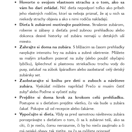
Hovorte o svojom vlastnom strachu a o tom, ako sa
vám ho darí zvládať.
Nič dieťa nepodporí toľko ako príbeh
jeho vlastných rodičov, ktorí sa neboja priznať, že aj u nich sa
niekedy strachy objavia a ako s nimi rodičia nakladajú.
Dieťa k zubárovi motivujte pozitívne.
Strašenie zubárom,
robenie si zábavy z dieťaťa pred zubnou prehliadkou alebo
dokonca desivé historky od zubára nemajú u detských uší
miesto.
Zahrajte si doma na zubára
. S blížiacim sa časom prehliadky
navyšujte intenzitu hry na zubára a zubné ošetrenie. Môžete
sa malým zrkadlom pozerať na zuby (alebo použiť obyčajnú
lyžičku), špliechnuť si plastovou striekačkou trochu vody do
pusy, zaťukať na zúbok špáradlom alebo zaobstarať celý detský
zubársky set.
Zaobstarajte si knihu pre deti o zuboch a návšteve
zubára.
Vyskúšať môžete napríklad Prečo si musím čistiť
zuby? alebo Poďme si vyčistiť zuby.
Prejdite si doma krok za krokom celú prehliadku.
Postupne si s dieťaťom prejdite všetko, čo vás bude u zubára
čakať. Pokojne už od recepcie alebo čakárne.
Vypočujte si dieťa.
Vždy sa pred samotnou návštevou zubára
porozprávajte s dieťaťom o tom, či sa k zubárovi teší, ako sa
cíti, či je niečo, čomu nerozumie, či by ho niečo zaujímalo a či
má nejaké obavy, tak zistíte, na čo sa môžete pripraviť.