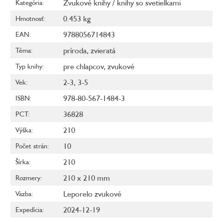
Zvukové knihy / knihy so svetielkami
Kategória
:
0.453 kg
Hmotnosť
:
9788056714843
EAN
:
príroda
,
zvieratá
Téma
:
pre chlapcov
,
zvukové
Typ knihy
:
2-3
,
3-5
Vek
:
978-80-567-1484-3
ISBN
:
36828
PCT
:
210
Výška
:
10
Počet strán
:
210
Šírka
:
210 x 210 mm
Rozmery
:
Leporelo zvukové
Väzba
:
2024-12-19
Expedícia
: