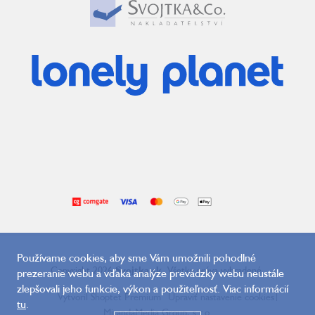
Používame cookies, aby sme Vám umožnili pohodlné
Copyright 2026
Svojtka.sk
. Všetky práva vyhradené.
prezeranie webu a vďaka analýze prevádzky webu neustále
zlepšovali jeho funkcie, výkon a použiteľnosť. Viac informácií
Vytvoril Shoptet Premium
Upraviť nastavenie cookies
|
tu
.
MirandaMedia Group, s.r.o.