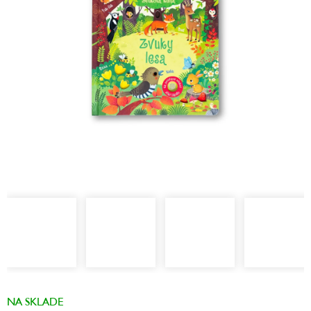
hviezdičiek.
NA SKLADE