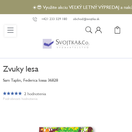
Prejsť
☀️😎 Využite akciu VEĽKÝ LETNÝ VÝPREDAJ a nakúpte 
na
obsah
+421 233 329 180
obchod@svojtka.sk
N
KO
Zvuky lesa
Sam Taplin, Federica Iossa
36828
2 hodnotenia
Priemerné
Podrobnosti hodnotenia
hodnotenie
produktu
je
5,0
z
5