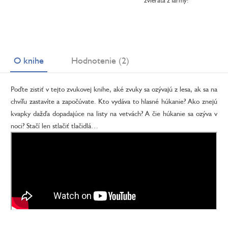
zvieratá z farmy!
O knihe
Hodnotenie (2)
Poďte zistiť v tejto zvukovej knihe, aké zvuky sa ozývajú z lesa, ak sa na
chvíľu zastavíte a započúvate. Kto vydáva to hlasné húkanie? Ako znejú
kvapky dažďa dopadajúce na listy na vetvách? A čie húkanie sa ozýva v
noci? Stačí len stlačiť tlačidlá…