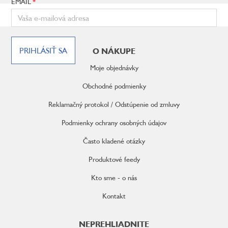
EMAIL
Z
á
PRIHLÁSIŤ SA
O NÁKUPE
p
ä
Moje objednávky
t
i
Obchodné podmienky
e
Reklamačný protokol / Odstúpenie od zmluvy
Podmienky ochrany osobných údajov
Často kladené otázky
Produktové feedy
Kto sme - o nás
Kontakt
NEPREHLIADNITE