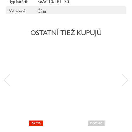
3xAG10/LR1130
Typ batérií
:
Čína
Vytlačené
:
OSTATNÍ TIEŽ KUPUJÚ
AKCIA
DOTLAČ