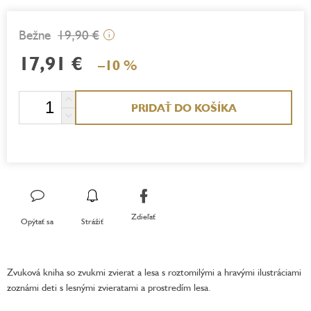
19,90 €
i
17,91 €
–10 %
Jednotková
PRIDAŤ DO KOŠÍKA
cena:
Zdieľať
Opýtať sa
Strážiť
Zvuková kniha so zvukmi zvierat a lesa s roztomilými a hravými ilustráciami
zoznámi deti s lesnými zvieratami a prostredím lesa.