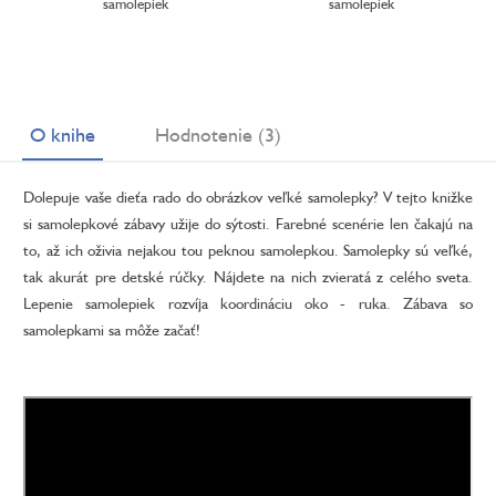
samolepiek
samolepiek
O knihe
Hodnotenie (3)
Dolepuje vaše dieťa rado do obrázkov veľké samolepky? V tejto knižke
si samolepkové zábavy užije do sýtosti. Farebné scenérie len čakajú na
to, až ich oživia nejakou tou peknou samolepkou. Samolepky sú veľké,
tak akurát pre detské rúčky. Nájdete na nich zvieratá z celého sveta.
Lepenie samolepiek rozvíja koordináciu oko - ruka. Zábava so
samolepkami sa môže začať!