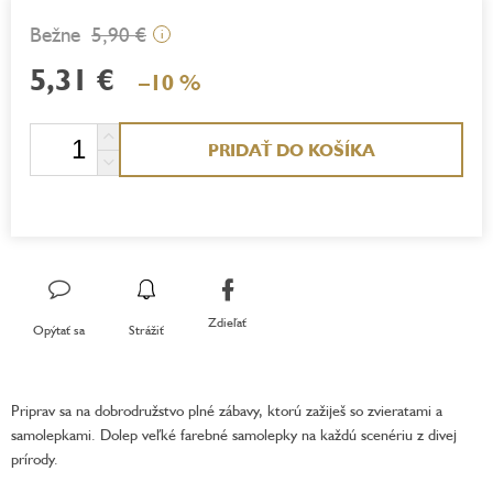
5,90 €
i
5,31 €
–10 %
Jednotková
PRIDAŤ DO KOŠÍKA
cena:
Zdieľať
Opýtať sa
Strážiť
Priprav sa na dobrodružstvo plné zábavy, ktorú zažiješ so zvieratami a
samolepkami. Dolep veľké farebné samolepky na každú scenériu z divej
prírody.