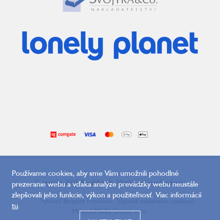
Používame cookies, aby sme Vám umožnili pohodlné
Copyright 2026
Svojtka.sk
. Všetky práva vyhradené.
prezeranie webu a vďaka analýze prevádzky webu neustále
zlepšovali jeho funkcie, výkon a použiteľnosť. Viac informácií
Vytvoril Shoptet Premium
Upraviť nastavenie cookies
|
tu
.
MirandaMedia Group, s.r.o.