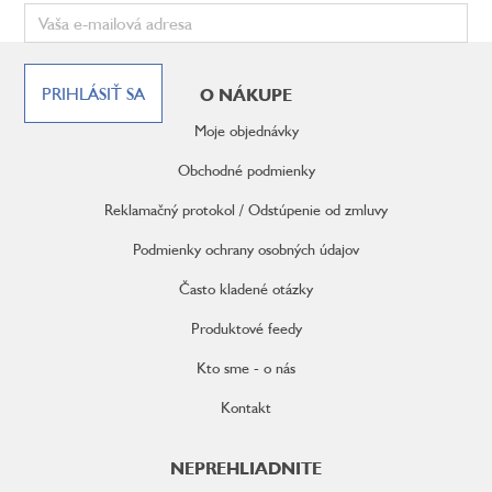
Z
á
PRIHLÁSIŤ SA
O NÁKUPE
p
ä
Moje objednávky
t
i
Obchodné podmienky
e
Reklamačný protokol / Odstúpenie od zmluvy
Podmienky ochrany osobných údajov
Často kladené otázky
Produktové feedy
Kto sme - o nás
Kontakt
NEPREHLIADNITE