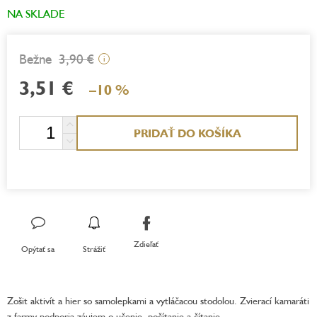
NA SKLADE
3,90 €
i
3,51 €
–10 %
Jednotková
PRIDAŤ DO KOŠÍKA
cena:
Zdieľať
Opýtať sa
Strážiť
Zošit aktivít a hier so samolepkami a vytláčacou stodolou. Zvierací kamaráti
z farmy podporia záujem o učenie, počítanie a čítanie.