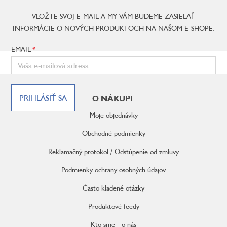
VLOŽTE SVOJ E-MAIL A MY VÁM BUDEME ZASIELAŤ
INFORMÁCIE O NOVÝCH PRODUKTOCH NA NAŠOM E-SHOPE.
EMAIL
Z
á
PRIHLÁSIŤ SA
O NÁKUPE
p
ä
Moje objednávky
t
i
Obchodné podmienky
e
Reklamačný protokol / Odstúpenie od zmluvy
Podmienky ochrany osobných údajov
Často kladené otázky
Produktové feedy
Kto sme - o nás