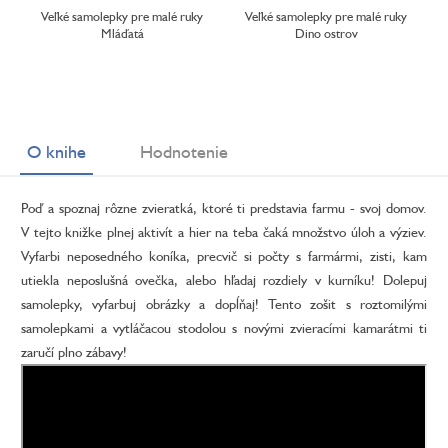
Veľké samolepky pre malé ruky
Veľké samolepky pre malé ruky
Mláďatá
Dino ostrov
O knihe
Hodnotenie
Poď a spoznaj rôzne zvieratká, ktoré ti predstavia farmu - svoj domov.
V tejto knižke plnej aktivít a hier na teba čaká množstvo úloh a výziev.
Vyfarbi neposedného koníka, precvič si počty s farmármi, zisti, kam
utiekla neposlušná ovečka, alebo hľadaj rozdiely v kurníku! Dolepuj
samolepky, vyfarbuj obrázky a dopĺňaj! Tento zošit s roztomilými
samolepkami a vytláčacou stodolou s novými zvieracími kamarátmi ti
zaručí plno zábavy!