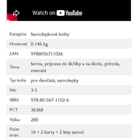
Samolepkové knihy
Kategória
:
0.146 kg
Hmotnosť
:
9788056711026
EAN
:
farma
,
príprava do škôlky a na školu
,
príroda
,
Téma
:
zvieratá
pre dievčatá
,
samolepky
Typ knihy
:
3-5
Vek
:
978-80-567-1102-6
ISBN
:
36368
PCT
:
280
Výška
:
Počet
16 + 2 karty + 2 listy samol.
strán
: