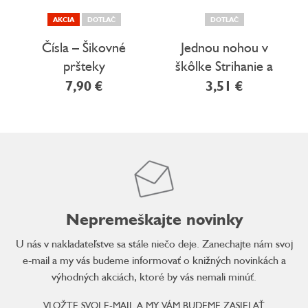
AKCIA
DOTLAČ
DOTLAČ
Čísla – Šikovné
Jednou nohou v
pršteky
škôlke Strihanie a
lepenie pre malé
7,90 €
3,51 €
deti
Nepremeškajte novinky
U nás v nakladateľstve sa stále niečo deje. Zanechajte nám svoj
e-mail a my vás budeme informovať o knižných novinkách a
výhodných akciách, ktoré by vás nemali minúť.
VLOŽTE SVOJ E-MAIL A MY VÁM BUDEME ZASIELAŤ