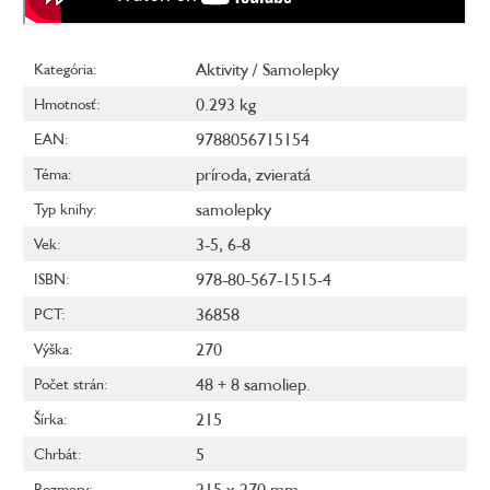
Aktivity / Samolepky
Kategória
:
0.293 kg
Hmotnosť
:
9788056715154
EAN
:
príroda
,
zvieratá
Téma
:
samolepky
Typ knihy
:
3-5
,
6-8
Vek
:
978-80-567-1515-4
ISBN
:
36858
PCT
:
270
Výška
:
48 + 8 samoliep.
Počet strán
:
215
Šírka
:
5
Chrbát
:
215 x 270 mm
Rozmery
: