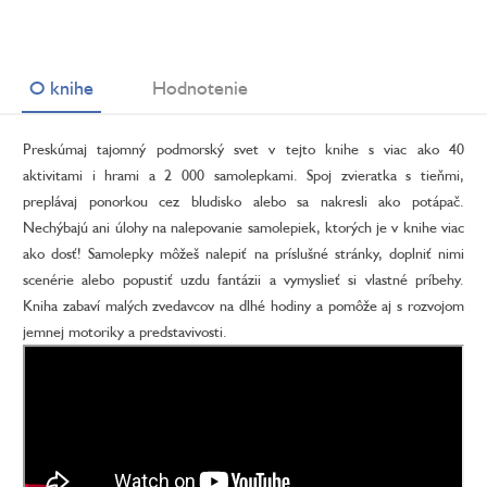
O knihe
Hodnotenie
Preskúmaj tajomný podmorský svet v tejto knihe s viac ako 40
aktivitami i hrami a 2 000 samolepkami. Spoj zvieratka s tieňmi,
preplávaj ponorkou cez bludisko alebo sa nakresli ako potápač.
Nechýbajú ani úlohy na nalepovanie samolepiek, ktorých je v knihe viac
ako dosť! Samolepky môžeš nalepiť na príslušné stránky, doplniť nimi
scenérie alebo popustiť uzdu fantázii a vymyslieť si vlastné príbehy.
Kniha zabaví malých zvedavcov na dlhé hodiny a pomôže aj s rozvojom
jemnej motoriky a predstavivosti.