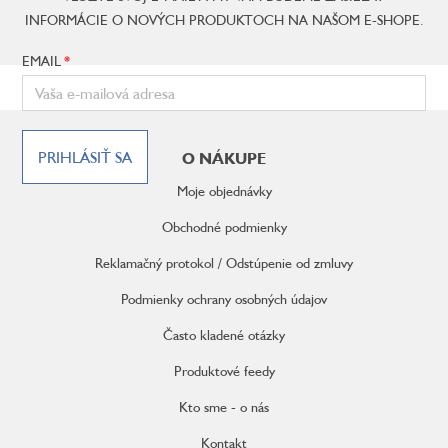
INFORMÁCIE O NOVÝCH PRODUKTOCH NA NAŠOM E-SHOPE.
EMAIL
Z
á
PRIHLÁSIŤ SA
O NÁKUPE
p
ä
Moje objednávky
t
i
Obchodné podmienky
e
Reklamačný protokol / Odstúpenie od zmluvy
Podmienky ochrany osobných údajov
Často kladené otázky
Produktové feedy
Kto sme - o nás
Kontakt