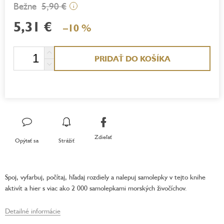
5,90 €
i
5,31 €
–10 %
Jednotková
PRIDAŤ DO KOŠÍKA
cena:
Zdieľať
Opýtať sa
Strážiť
Spoj, vyfarbuj, počítaj, hľadaj rozdiely a nalepuj samolepky v tejto knihe
aktivít a hier s viac ako 2 000 samolepkami morských živočíchov.
Detailné informácie