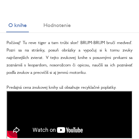
O knihe
Hodnotenie
Počúvaj! Tu reve tiger a tam trúbi slon! BRUM-BRUM bručí medveď.
Pozri sa na stránky, posuň obrázky a vypočuj si k tomu zvuky
najrôznejších zvierat. V tejto zvukovej knihe s posuvnými prvkami sa
zoznámiš s leopardom, nosorožcom či opicou, naučíš sa ich poznávať
podľa zvukov a precvičíš si aj jemnú motoriku.
Predajná cena zvukovej knihy už obsahuje recyklačné poplatky.