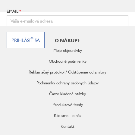
EMAIL
Z
á
PRIHLÁSIŤ SA
O NÁKUPE
p
ä
Moje objednávky
t
i
Obchodné podmienky
e
Reklamačný protokol / Odstúpenie od zmluvy
Podmienky ochrany osobných údajov
Často kladené otázky
Produktové feedy
Kto sme - o nás
Kontakt