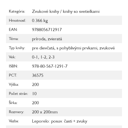
Zvukové knihy / knihy so svetielkami
Kategória
:
0.366 kg
Hmotnosť
:
9788056712917
EAN
:
príroda
,
zvieratá
Téma
:
pre dievčatá
,
s pohyblivými prvkami
,
zvukové
Typ knihy
:
0-1
,
1-2
,
2-3
Vek
:
978-80-567-1291-7
ISBN
:
36575
PCT
:
200
Výška
:
10
Počet strán
:
200
Šírka
:
200 x 200mm
Rozmery
:
Leporelo: posuv. časti + zvuky
Väzba
: