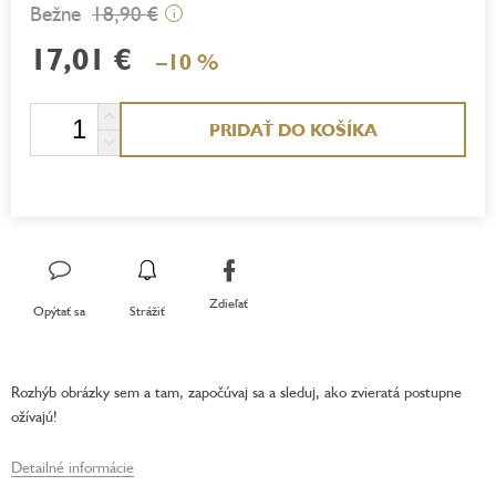
18,90 €
i
17,01 €
–10 %
Jednotková
PRIDAŤ DO KOŠÍKA
cena:
Zdieľať
Opýtať sa
Strážiť
Rozhýb obrázky sem a tam, započúvaj sa a sleduj, ako zvieratá postupne
ožívajú!
Detailné informácie