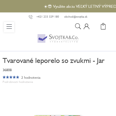
Prejsť
☀️😎 Využite akciu VEĽKÝ LETNÝ VÝPREDAJ a
na
obsah
+421 233 329 180
obchod@svojtka.sk
N
KO
Tvarované leporelo so zvukmi - Jar
36808
2 hodnotenia
Priemerné
Podrobnosti hodnotenia
hodnotenie
produktu
je
5,0
z
5
hviezdičiek.