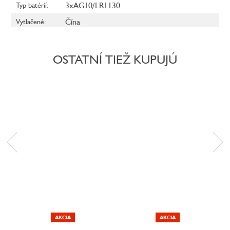
3xAG10/LR1130
Typ batérií
:
Čína
Vytlačené
:
OSTATNÍ TIEŽ KUPUJÚ
AKCIA
AKCIA