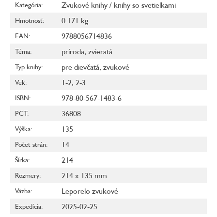
Zvukové knihy / knihy so svetielkami
Kategória
:
0.171 kg
Hmotnosť
:
9788056714836
EAN
:
príroda
,
zvieratá
Téma
:
pre dievčatá
,
zvukové
Typ knihy
:
1-2
,
2-3
Vek
:
978-80-567-1483-6
ISBN
:
36808
PCT
:
135
Výška
:
14
Počet strán
:
214
Šírka
:
214 x 135 mm
Rozmery
:
Leporelo zvukové
Väzba
:
2025-02-25
Expedícia
: