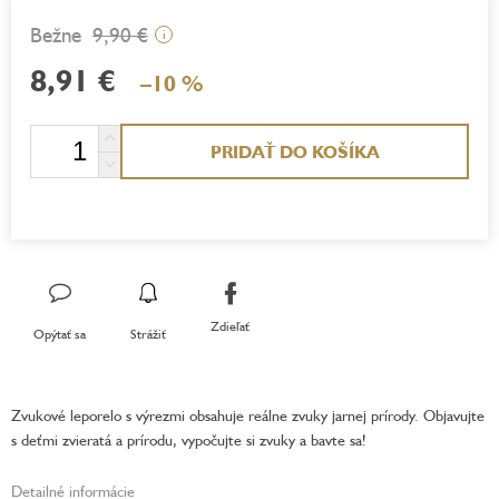
9,90 €
i
8,91 €
–10 %
Jednotková
PRIDAŤ DO KOŠÍKA
cena:
Zdieľať
Opýtať sa
Strážiť
Zvukové leporelo s výrezmi obsahuje reálne zvuky jarnej prírody. Objavujte
s deťmi zvieratá a prírodu, vypočujte si zvuky a bavte sa!
Detailné informácie