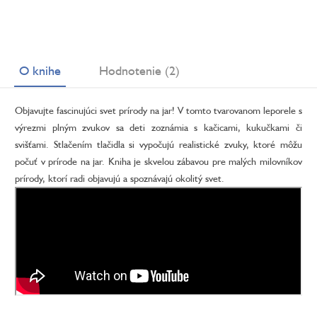
O knihe
Hodnotenie (2)
Objavujte fascinujúci svet prírody na jar! V tomto tvarovanom leporele s
výrezmi plným zvukov sa deti zoznámia s kačicami, kukučkami či
svišťami. Stlačením tlačidla si vypočujú realistické zvuky, ktoré môžu
počuť v prírode na jar. Kniha je skvelou zábavou pre malých milovníkov
prírody, ktorí radi objavujú a spoznávajú okolitý svet.