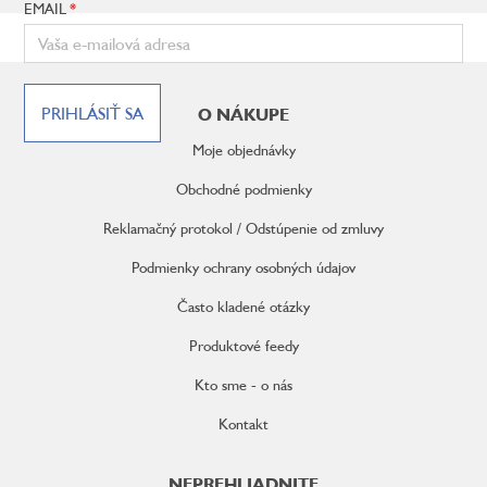
EMAIL
Z
á
PRIHLÁSIŤ SA
O NÁKUPE
p
ä
Moje objednávky
t
i
Obchodné podmienky
e
Reklamačný protokol / Odstúpenie od zmluvy
Podmienky ochrany osobných údajov
Často kladené otázky
Produktové feedy
Kto sme - o nás
Kontakt
NEPREHLIADNITE