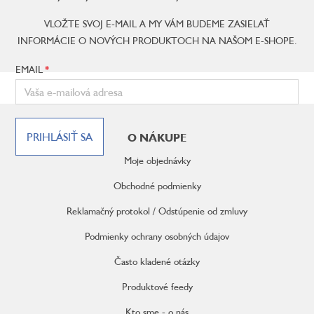
VLOŽTE SVOJ E-MAIL A MY VÁM BUDEME ZASIELAŤ
INFORMÁCIE O NOVÝCH PRODUKTOCH NA NAŠOM E-SHOPE.
EMAIL
Z
á
PRIHLÁSIŤ SA
O NÁKUPE
p
ä
Moje objednávky
t
i
Obchodné podmienky
e
Reklamačný protokol / Odstúpenie od zmluvy
Podmienky ochrany osobných údajov
Často kladené otázky
Produktové feedy
Kto sme - o nás