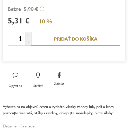
5,90 €
i
5,31 €
–10 %
Jednotková
PRIDAŤ DO KOŠÍKA
cena:
Zdieľať
Opýtať sa
Strážiť
Vyberte sa na objavnú cestu a vyriešte všetky záhady lúk, polí a lesov -
pozorujte zvieratá, vtáky i rastliny, dolepujte samolepky, plňte úlohy!
Detailné informácie