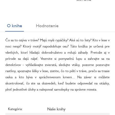
O knihe
Hodnotenie
Čo sa to ozýva v tráve? Majú myši rypáčiky? Aké sú to listy? Kto v lese v
noci nespí? Ktorý motýľ napodobňuje osu? Táto knižka je určená pre
všetkých, ktorí hľadajú dobrodružstvo a milujú záhady. Pretože aj v
prírode sa dajú nájsť. Vezmite si pomyselnú lupu a zahrajte sa na
detektívov - vyhľadávajte zvieratá, sledujte vtáky, pozorne pozorujte
rastliny, spoznajte šišky v lese, zistite, čo to piští v tráve, prečo sa trasie
osika a kto býva v spráchnivenom kmeni... Na záver si môžete
skontrolovať, čo ste sa dozvedeli, keď budete odpovedať na otázky,
plniť jednotlivé úlohy a nalepovať samolepky na správne miesta.
Naše knihy
Kategória
: