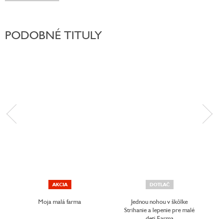
PODOBNÉ TITULY
AKCIA
DOTLAČ
Moja malá farma
Jednou nohou v škôlke
Strihanie a lepenie pre malé
deti Farma