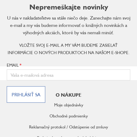
Nepremeškajte novinky
U nás v nakladateľstve sa stále niečo deje. Zanechajte nám svoj
e-mail a my vás budeme informovať o knižných novinkách a
výhodných akciách, ktoré by vás nemali minúť.
VLOŽTE SVOJ E-MAIL A MY VÁM BUDEME ZASIELAŤ
INFORMÁCIE O NOVÝCH PRODUKTOCH NA NAŠOM E-SHOPE.
EMAIL
Z
á
PRIHLÁSIŤ SA
O NÁKUPE
p
ä
Moje objednávky
t
i
Obchodné podmienky
e
Reklamačný protokol / Odstúpenie od zmluvy