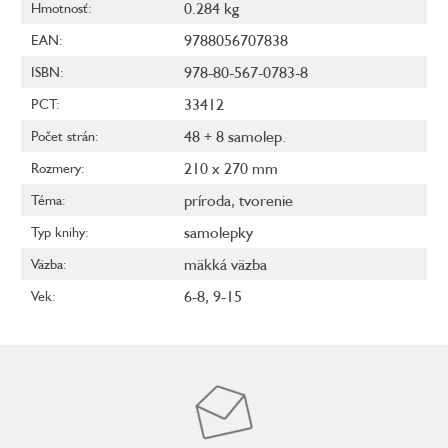
0.284 kg
Hmotnosť
:
9788056707838
EAN
:
978-80-567-0783-8
ISBN
:
33412
PCT
:
48 + 8 samolep.
Počet strán
:
210 x 270 mm
Rozmery
:
príroda
,
tvorenie
Téma
:
samolepky
Typ knihy
:
mäkká väzba
Väzba
:
6-8
,
9-15
Vek
: