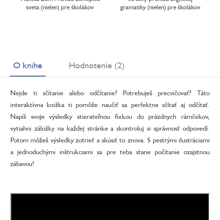
sveta (nielen) pre školákov
gramatiky (nielen) pre školákov
O knihe
Hodnotenie (2)
Nejde ti sčítanie alebo odčítanie? Potrebuješ precvičovať? Táto
interaktívna knižka ti pomôže naučiť sa perfektne sčítať aj odčítať.
Napíš svoje výsledky stierateľnou fixkou do prázdnych rámčekov,
vytiahni záložky na každej stránke a skontroluj si správnosť odpovedí.
Potom môžeš výsledky zotrieť a skúsiť to znova. S pestrými ilustráciami
a jednoduchými inštrukciami sa pre teba stane počítanie ozajstnou
zábavou!