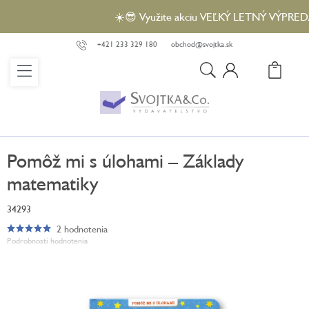
Prejsť
☀️😎 Využite akciu VEĽKÝ LETNÝ VÝPREDAJ a 
na
obsah
+421 233 329 180
obchod@svojtka.sk
N
KO
Pomôž mi s úlohami – Základy
matematiky
34293
2 hodnotenia
Priemerné
Podrobnosti hodnotenia
hodnotenie
produktu
je
5,0
z
5