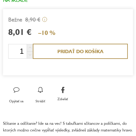
8,90 €
i
8,01 €
–10 %
Jednotková
PRIDAŤ DO KOŠÍKA
cena:
Zdieľať
Opýtať sa
Strážiť
Sčítanie a odčítanie? Ide sa na vec! S tabuľkami sčítancov a políčkami, do
ktorých možno cvične vypĺňať výsledky, zvládneš základy matematiky hravo.