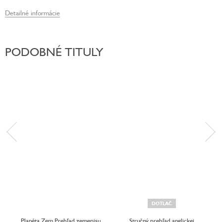
Detailné informácie
PODOBNÉ TITULY
DOTLAČ
Planéta Zem Prehľad zemepisu
Stručný prehľad anglickej