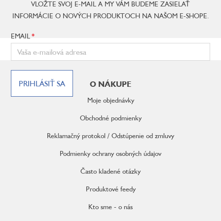
VLOŽTE SVOJ E-MAIL A MY VÁM BUDEME ZASIELAŤ
INFORMÁCIE O NOVÝCH PRODUKTOCH NA NAŠOM E-SHOPE.
EMAIL
Z
á
PRIHLÁSIŤ SA
O NÁKUPE
p
ä
Moje objednávky
t
i
Obchodné podmienky
e
Reklamačný protokol / Odstúpenie od zmluvy
Podmienky ochrany osobných údajov
Často kladené otázky
Produktové feedy
Kto sme - o nás