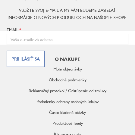
VLOŽTE SVOJ E-MAIL A MY VÁM BUDEME ZASIELAŤ
INFORMÁCIE O NOVÝCH PRODUKTOCH NA NAŠOM E-SHOPE.
EMAIL
Z
á
PRIHLÁSIŤ SA
O NÁKUPE
p
ä
Moje objednávky
t
i
Obchodné podmienky
e
Reklamačný protokol / Odstúpenie od zmluvy
Podmienky ochrany osobných údajov
Často kladené otázky
Produktové feedy
Kto sme - o nás