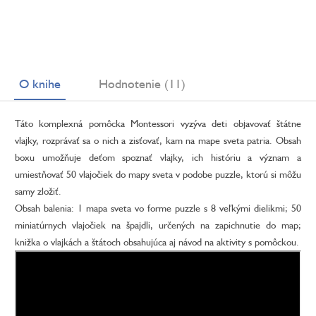
O knihe
Hodnotenie (11)
Táto komplexná pomôcka Montessori vyzýva deti objavovať štátne
vlajky, rozprávať sa o nich a zisťovať, kam na mape sveta patria. Obsah
boxu umožňuje deťom spoznať vlajky, ich históriu a význam a
umiestňovať 50 vlajočiek do mapy sveta v podobe puzzle, ktorú si môžu
samy zložiť.
Obsah balenia: 1 mapa sveta vo forme puzzle s 8 veľkými dielikmi; 50
miniatúrnych vlajočiek na špajdli, určených na zapichnutie do map;
knižka o vlajkách a štátoch obsahujúca aj návod na aktivity s pomôckou.